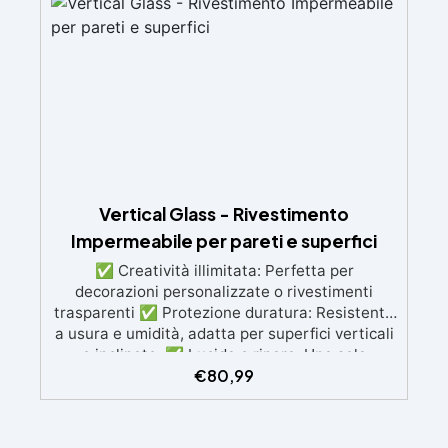
prolungato con la pelle.
Vertical Glass - Rivestimento
Impermeabile per pareti e superfici
✅ Creatività illimitata: Perfetta per
decorazioni personalizzate o rivestimenti
trasparenti ✅ Protezione duratura: Resistente
a usura e umidità, adatta per superfici verticali
e inclinate. ✅ Lucida e ripara: Una sola
€
80,99
applicazione per una superficie brillante, liscia
e protetta dalle infiltrazioni ✅ Colorazione
personalizzabile: Compatibile con coloranti e
polveri metalliche per effetti cromatici unici. ✅