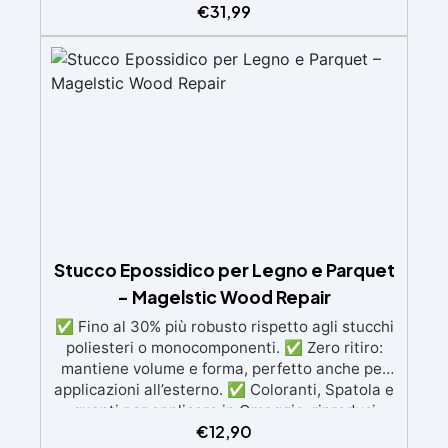
€
31,99
legno senza bolle d’aria, perfetta per riprisitini e
riparazioni durevoli nel tempo. Elevata
resistenza chimica e meccanica, facilmente
colorabile per progetti creativi e robusti. Adatta
a diverse superfici, incluse vetroresina e
metallo, semplice da usare (rapporto 2 a 1).
Stucco Epossidico per Legno e Parquet
– Magelstic Wood Repair
✅ Fino al 30% più robusto rispetto agli stucchi
poliesteri o monocomponenti. ✅ Zero ritiro:
mantiene volume e forma, perfetto anche per
applicazioni all’esterno. ✅ Coloranti, Spatola e
guanti per applicare in Omaggio: riproduci
€
12,90
qualsiasi tonalità del legno, con il kit di