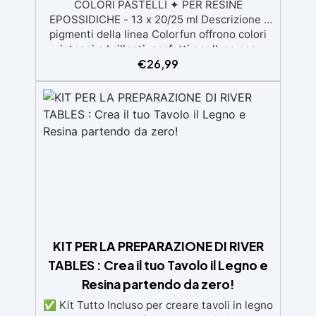
COLORI PASTELLI ✦ PER RESINE
EPOSSIDICHE - 13 x 20/25 ml Descrizione I
pigmenti della linea Colorfun offrono colori
intensi e brillanti, perfetti per l'uso con
€
26,99
resina epossidica trasparente. La loro
elevata coprenza consente di ottenere
tonalità piene e vivaci con poche gocce.
Grazie alla loro alta concentrazione,
garantiscono un risultato coprente senza
sprechi di prodotto. Sono ideali per colorare i
diversi prodotti della gamma RESIN PRO,
assicurando risultati sorprendenti su una
varietà di superfici e applicazioni. Colori
Disponibili: Arancione Bianco Nero Blu
Marrone Rosso Ossido Giallo Ossido
Magenta Viola Verde Oliva Verde Vivo Rosso
Vivo Giallo Limone Istruzioni d'uso
KIT PER LA PREPARAZIONE DI RIVER
Aggiungere il colore al componente A della
TABLES : Crea il tuo Tavolo il Legno e
resina fino ad ottenere la tonalità
Resina partendo da zero!
desiderata. È possibile combinare diversi
colori per creare sfumature personalizzate.
✅ Kit Tutto Incluso per creare tavoli in legno
Ad esempio, mescolando Rosso e Bianco si