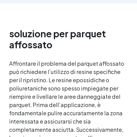
Facile da applicare: Priva di solventi e inodore,
con 1 kg ricopre circa 1 m2 (1 mm di spessore)
La confezione contiene: Vertical Glass A 2 kg +
1.4 kg Vertical Glass B
soluzione per parquet
affossato
Affrontare il problema del parquet affossato
può richiedere l’utilizzo di resine specifiche
per il ripristino. Le resine epossidiche o
poliuretaniche sono spesso impiegate per
riempire e livellare le aree danneggiate del
parquet. Prima dell’applicazione, è
fondamentale pulire accuratamente la zona
interessata e assicurarsi che sia
completamente asciutta. Successivamente,