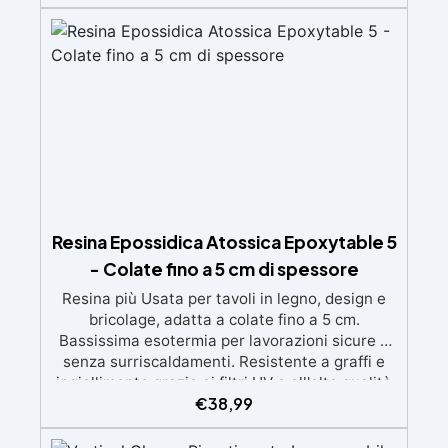
applicazione omaggio. ✅ Compatibile con
vernici e finiture: non lascia aloni né difetti
visivi. ✅ Facile da carteggiare e rifinire:
risultati professionali in pochi passaggi.
Resina Epossidica Atossica Epoxytable 5
- Colate fino a 5 cm di spessore
Resina più Usata per tavoli in legno, design e
bricolage, adatta a colate fino a 5 cm.
Bassissima esotermia per lavorazioni sicure e
senza surriscaldamenti. Resistente a graffi e
ingiallimento grazie ai filtri UV e all'alta qualità
€
38,99
meccanica. Bassa viscosità per eliminare bolle
d'aria e ottenere finiture lisce. Sicura, atossica,
BPA/VOC free e certificata per il contatto