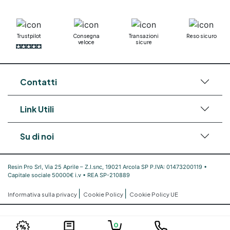
Trustpilot
Consegna
Transazioni
Reso sicuro
veloce
sicure
Contatti
Link Utili
Su di noi
Resin Pro Srl, Via 25 Aprile – Z.I.snc, 19021 Arcola SP P.IVA: 01473200119 •
Capitale sociale 50000€ i.v • REA SP-210889
|
|
Informativa sulla privacy
Cookie Policy
Cookie Policy UE
0