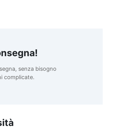
onsegna!
nsegna, senza bisogno
oni complicate.
sità