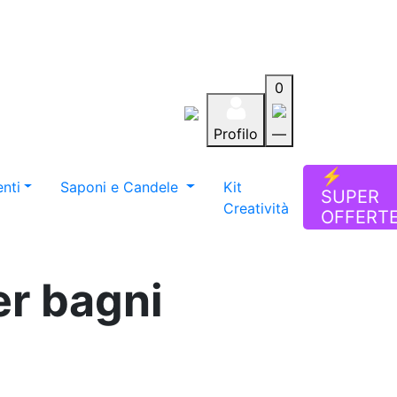
0
Profilo
—
Aiuto
Preferiti
Blog
⚡
nti
Saponi e Candele
Kit
SUPER
Creatività
OFFERT
er bagni