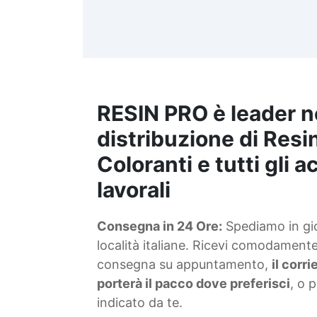
d
t
m
RESIN PRO è leader n
S
f
distribuzione di Resin
Coloranti e tutti gli 
T
lavorali
s
Consegna in 24 Ore:
Spediamo in gior
d
località italiane. Ricevi comodamente 
consegna su appuntamento,
il corr
porterà il pacco dove preferisci
, o 
indicato da te.