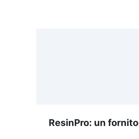
4
>
(
≤
f
ResinPro: un fornito
R