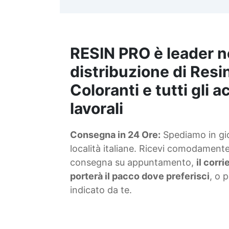
t
m
RESIN PRO è leader n
S
f
distribuzione di Resin
Coloranti e tutti gli 
T
lavorali
s
Consegna in 24 Ore:
Spediamo in gior
d
località italiane. Ricevi comodamente 
consegna su appuntamento,
il corr
porterà il pacco dove preferisci
, o 
indicato da te.
4