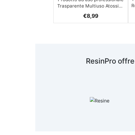
R
€
8,99
A
c
R
ResinPro offre
s