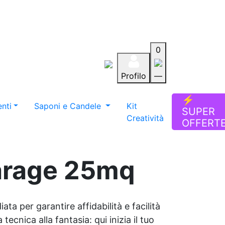
0
Profilo
—
Aiuto
Preferiti
Blog
⚡
nti
Saponi e Candele
Kit
SUPER
Creatività
OFFERT
garage 25mq
ata per garantire affidabilità e facilità
tecnica alla fantasia: qui inizia il tuo