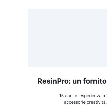
>
(
≤
f
ResinPro: un fornito
R
15 anni di esperienza a
accessorie creatività,