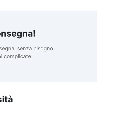
onsegna!
nsegna, senza bisogno
oni complicate.
sità