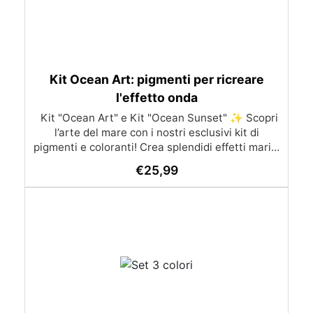
Kit Ocean Art: pigmenti per ricreare
l'effetto onda
Kit "Ocean Art" e Kit "Ocean Sunset" ✨ Scopri
l’arte del mare con i nostri esclusivi kit di
pigmenti e coloranti! Crea splendidi effetti marini
con due fantastici kit: Kit "Ocean Art" Contenuto:
€
25,99
Pasta Colorante Colorfun Deluxe: Bianco Blu
True Green (Verde Sfumato) Pigmento Liquido
Semitrasparente Pebeo: Turchese Additivo
Bianco Pigmentato Effetto Onda Wave Pro (15
ml) Ideale per: Portabicchieri, geodi, quadri in
stile “Ocean Art” e rivestimenti artistici che
richiedono un effetto onda naturale. Modo d'uso:
Prepara circa 300g di resina e dividila in 7 parti.
Colora ogni parte con i pigmenti del kit (Blu,
Verde Opale, Bianco, Additivo Bianco Pigmentato