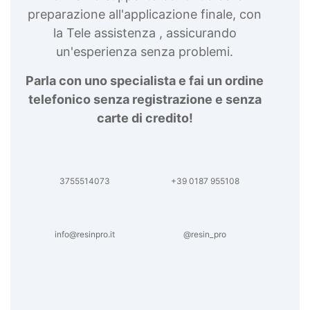
fredda per modellismo Artpro Tecnica
preparazione all'applicazione finale, con
giapponese ceramica oro Art pro Acquista Glitter
la Tele assistenza , assicurando
Metallizzati Tecnica giapponese oro Effetti
Artistici Kit per fare orgonite Porporina oro
un'esperienza senza problemi.
Finiture per artigianato Acquista Glitter
Olografico Maschera vernice Tecnica giapponese
Parla con uno specialista e fai un ordine
vasi rotti Come disegnare le onde del mare Olio
telefonico senza registrazione e senza
di cera dura See all articles →
carte di credito!
3755514073
+39 0187 955108
info@resinpro.it
@resin_pro