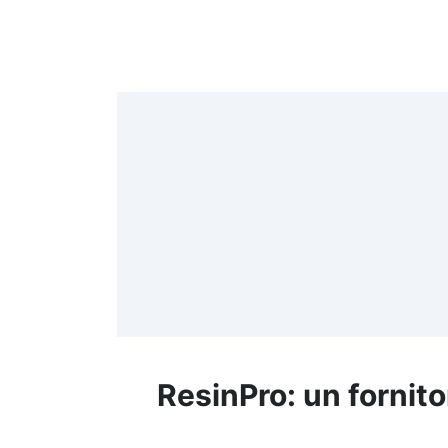
4
>
(
≤
f
ResinPro: un fornito
R