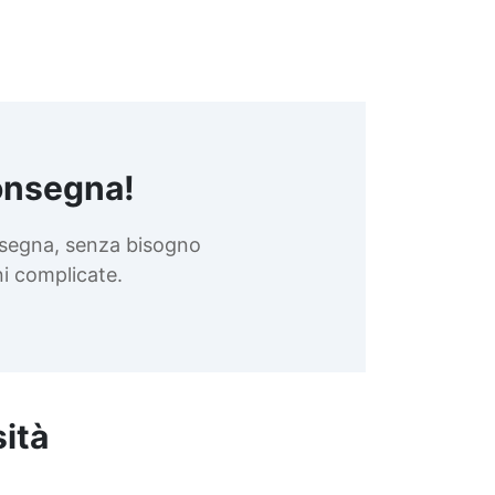
onsegna!
nsegna, senza bisogno
oni complicate.
sità