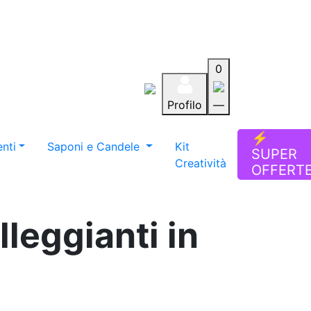
0
Profilo
—
Aiuto
Preferiti
Blog
⚡
nti
Saponi e Candele
Kit
SUPER
Creatività
OFFERT
lleggianti in