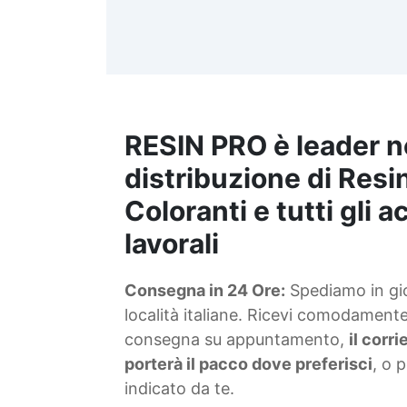
d
t
m
RESIN PRO è leader n
S
f
distribuzione di Resin
Coloranti e tutti gli 
T
lavorali
s
Consegna in 24 Ore:
Spediamo in gior
d
località italiane. Ricevi comodamente 
consegna su appuntamento,
il corr
porterà il pacco dove preferisci
, o 
indicato da te.