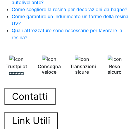
autolivellante?
Smalto epossidico Colla epossidica legno Colla
Come scegliere la resina per decorazioni da bagno?
epossidica per plastica Collanti epossidici Colla
Come garantire un indurimento uniforme della resina
bicomponente per plastica Cariche per Epossidici
Cariche Epossidiche Adesivo bicomponente
UV?
epossidico Colla bicomponente epossidica
Quali attrezzature sono necessarie per lavorare la
Pavimento epossidico Acquista Glitter Epossidico
resina?
Applicazioni di Epossidici Colle epossidiche
Mastice epossidico Adesivo epossidico
bicomponente Malta epossidica Colla
bicomponente Pavimento epossidico pro e
contro Epossidica Colla epossidica plastica See
Trustpilot
Consegna
Transazioni
Reso
all articles →
veloce
sicure
sicuro
Contatti
Link Utili