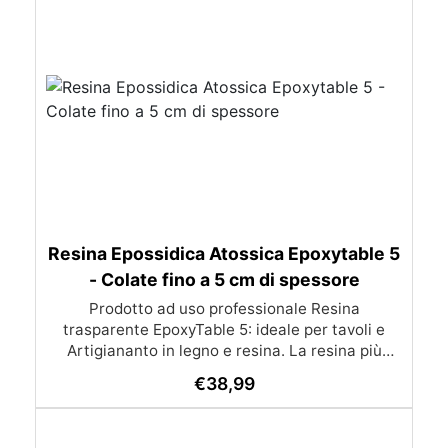
Resina Epossidica Atossica Epoxytable 5
- Colate fino a 5 cm di spessore
Prodotto ad uso professionale Resina
trasparente EpoxyTable 5: ideale per tavoli e
Artigiananto in legno e resina. La resina più
venduta , resistente ai graffi e ingiallimento,
€
38,99
perfetta per colate di alto spessore fino a 5 cm.
Applicazioni Principali: Realizzazione di tavoli in
legno e resina con colate di alto spessore.