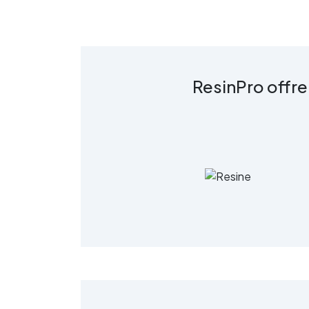
c
R
ResinPro offre
s