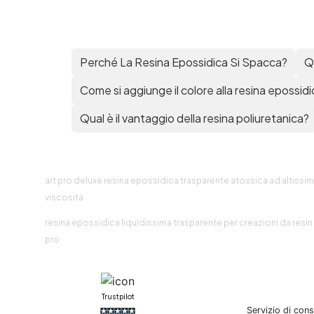
Perché La Resina Epossidica Si Spacca?
Qu
Come si aggiunge il colore alla resina epossid
Qual è il vantaggio della resina poliuretanica?
r
art pro deluxe resina epossidica trasparente atossica ad altissi
viscosita
resina epossidica liquidissima trasparente per creazioni da resin
R
pro
Trustpilot
Servizio di con