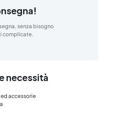
onsegna!
nsegna, senza bisogno
oni complicate.
ue necessità
e ed accessorie
ca