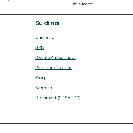
della merce.
Su di noi
Chi siamo
B2B
Diventa Ambassador
Resine epossidiche
Blog
Negozio
Documenti (SDS e TDS)