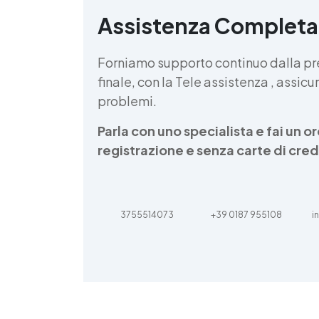
Assistenza Completa
d
v
Forniamo supporto continuo dalla pr
finale, con la Tele assistenza , assi
problemi.
Parla con uno specialista e fai un 
registrazione e senza carte di cred
3755514073
+39 0187 955108
i
d
t
m