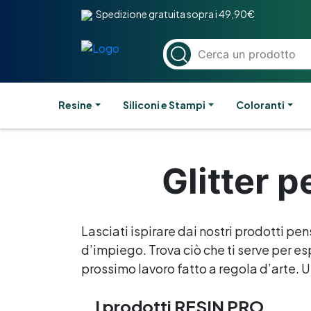
Spedizione gratuita sopra i 49,90€
Resine
Siliconi e Stampi
Coloranti
Glitter p
Lasciati ispirare dai nostri prodotti pen
d’impiego. Trova ciò che ti serve per esp
prossimo lavoro fatto a regola d’arte. Un
I prodotti RESIN PRO