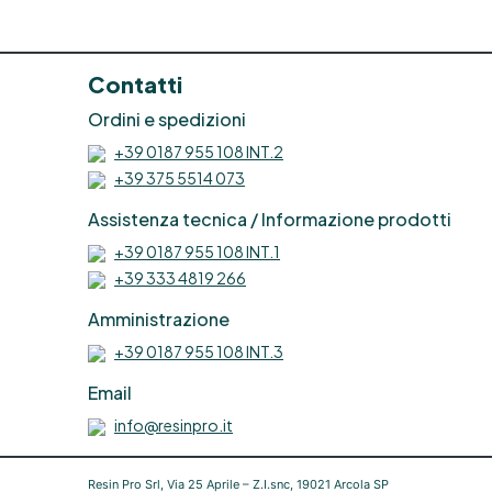
R
Contatti
Ordini e spedizioni
+39 0187 955 108 INT.2
+39 375 5514 073
Assistenza tecnica / Informazione prodotti
+39 0187 955 108 INT.1
e
+39 333 4819 266
Amministrazione
+39 0187 955 108 INT.3
R
Email
info@resinpro.it
p
e
Resin Pro Srl, Via 25 Aprile – Z.I.snc, 19021 Arcola SP