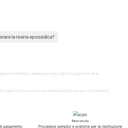
orare la resina epossidica?
igmento metallico sahara per legno diy bricolage e fai da te
ullo a pelo corto piccolo per resine perfetto per piccoli interventi
Reso sicuro
 di pagamento
Procedure semplici e pratiche per la restituzione