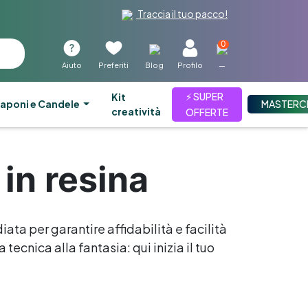
Traccia il tuo pacco!
0
Aiuto
Preferiti
Blog
Profilo
—
⚡ SUPER
kit
aponi e Candele
MASTERC
creatività
OFFERTE
 in resina
iata per garantire affidabilità e facilità
tecnica alla fantasia: qui inizia il tuo