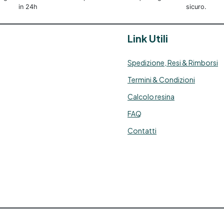
Resina epossidica tossica
in 24h
sicuro.
esina epossidica cos'è Resina
epossidica utilizzo See all
Link Utili
articles → Tecniche di
applicazione 22 articles ▸
Resina epossidica per
Spedizione, Resi & Rimborsi
piastrelle Legno resina
Termini & Condizioni
epossidica Resina epossidica
per marmo Legno e resina
Calcolo resina
epossidica Resina epossidica
su legno Decorazioni Resine
FAQ
possidiche Resina epossidica
Contatti
per legno Additivi per Resine
epossidiche DIY Resine
epossidiche per legno Resina
epossidica per legno esterno
esina epossidica trasparente
per legno Resina epossidica
er nautica Cariche per Resine
Epossidiche Resine
possidiche per nautica Resina