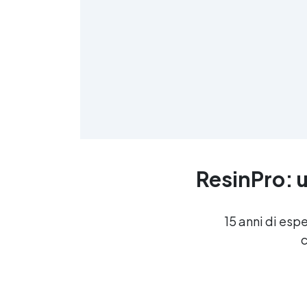
≤
f
ResinPro: u
R
15 anni di esp
c