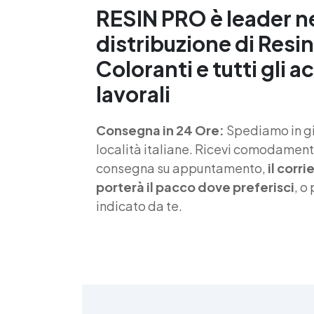
RESIN PRO è leader n
S
distribuzione di Resin
f
Coloranti e tutti gli a
T
lavorali
s
Consegna in 24 Ore:
Spediamo in gio
d
località italiane. Ricevi comodamente
consegna su appuntamento,
il corr
porterà il pacco dove preferisci
, o
indicato da te.
4
>
(