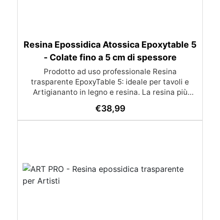
Resina Epossidica Atossica Epoxytable 5
- Colate fino a 5 cm di spessore
Prodotto ad uso professionale Resina
trasparente EpoxyTable 5: ideale per tavoli e
Artigiananto in legno e resina. La resina più
venduta , resistente ai graffi e ingiallimento,
€
38,99
perfetta per colate di alto spessore fino a 5 cm.
Applicazioni Principali: Realizzazione di tavoli in
legno e resina con colate di alto spessore.
Progetti artistici e di design che prevedano una
colata in spessore Inglobamenti di oggetti (fiori,
monete, pietre, ecc) Colate riempitive in
spessore dentro stampi e cassaforme
Caratteristiche principali: ✅ Bassissima
esotermia per colate fino a 5 cm (è possibile fare
più colate a distanza di 12-24h) ✅ Filtri UV per
prevenire l’ingiallimento e mantenere la