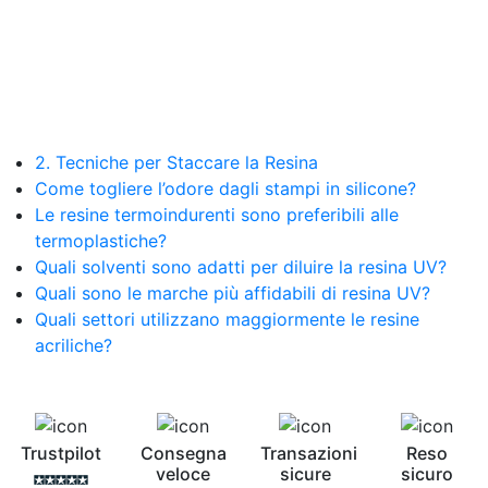
resina Spatolato resina See all articles →
Epossidico per pavimenti 41 articles ▸ Epossidico
per pavimenti Pavimenti epossidici Applicazioni
Creative Epossidiche Epossidica vernice Colla
epossidica per legno Tavolo epossidico Colla
epossidica bicomponente plastica Impregnante
epossidico Colla epossidica bicomponente per
2. Tecniche per Staccare la Resina
plastica Colla epossidica Colla epossidica
Come togliere l’odore dagli stampi in silicone?
bicomponente Epossidica colla Colla
bicomponente plastica Bicomponente
Le resine termoindurenti sono preferibili alle
trasparente Pasta bicomponente per metalli
termoplastiche?
Epossidica bicomponente Bicomponente
Quali solventi sono adatti per diluire la resina UV?
epossidico Colle bicomponenti Epossidica
Quali sono le marche più affidabili di resina UV?
significato Epossidico significato Polietilene telo
Quali settori utilizzano maggiormente le resine
Smalto epossidico Colla epossidica legno Colla
acriliche?
epossidica per plastica Collanti epossidici Colla
bicomponente per plastica Cariche per Epossidici
Cariche Epossidiche Adesivo bicomponente
epossidico Colla bicomponente epossidica
Pavimento epossidico Acquista Glitter Epossidico
Trustpilot
Consegna
Transazioni
Reso
Applicazioni di Epossidici Colle epossidiche
veloce
sicure
sicuro
Mastice epossidico Adesivo epossidico