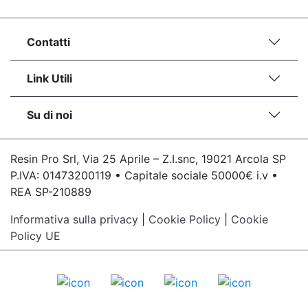
bicomponente Malta epossidica Colla
bicomponente Pavimento epossidico pro e
Contatti
contro Epossidica Colla epossidica plastica See
all articles →
Link Utili
Su di noi
Resin Pro Srl, Via 25 Aprile – Z.I.snc, 19021 Arcola SP
P.IVA: 01473200119 • Capitale sociale 50000€ i.v •
REA SP-210889
Informativa sulla privacy
|
Cookie Policy
|
Cookie
Policy UE