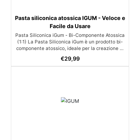
Pasta siliconica atossica IGUM - Veloce e
Facile da Usare
Pasta Siliconica iGum - Bi-Componente Atossica
(1:1) La Pasta Siliconica iGum è un prodotto bi-
componente atossico, ideale per la creazione di
stampi precisi e dettagliati. Morbida e
€
29,99
modellabile, è compatibile con una vasta gamma
di materiali, come resina, gesso, cera, metallo a
basso punto di fusione, sapone e cemento. Con
iGum, puoi riprodurre ornamenti, figurine e
qualsiasi altro oggetto con la massima
semplicità, senza bisogno di strumenti di
precisione o bilance. Caratteristiche Principali
Completamente atossica: Sicura da usare, senza
necessità di guanti o mascherina. Facile da
usare: Si lavora a mano e si applica direttamente
sul modello da riprodurre. Indurisce velocemente:
Lo stampo è pronto in soli 30 minuti. Alta