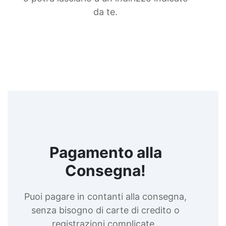
siliconica Gomma siliconica antiaderente See all
articles →
da te.
Pagamento alla
Consegna!
Puoi pagare in contanti alla consegna,
senza bisogno di carte di credito o
registrazioni complicate.