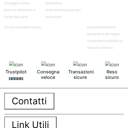
dosaggio resine
polietilene
precisa resistente e
antimacchia nylon per
facile da usare
resinatura
alcool isopropilico puro
epoxywood resina
epossidica per legno
rivestimento protettivo
restauro rinforzo
Trustpilot
Consegna
Transazioni
Reso
veloce
sicure
sicuro
Contatti
Link Utili