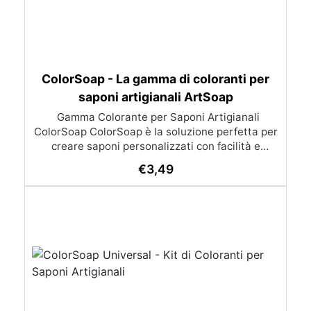
ColorSoap - La gamma di coloranti per
saponi artigianali ArtSoap
Gamma Colorante per Saponi Artigianali
ColorSoap ColorSoap è la soluzione perfetta per
creare saponi personalizzati con facilità e
sicurezza. Ideali per chi desidera realizzare
€
3,49
saponi artigianali con colori vibranti e duraturi,
questi coloranti offrono versatilità e qualità per
le tue creazioni. Caratteristiche Principali: Facile
e Pronto all'Uso: Basta aggiungere poche gocce
alla base per sapone ArtSoap per ottenere la
tonalità desiderata, sia trasparente che
coprente. Il prodotto è pronto all'uso e
garantisce un colore omogeneo in qualsiasi base
per saponi. Dermatologicamente Testati: I
coloranti ColorSoap sono sicuri per la pelle e