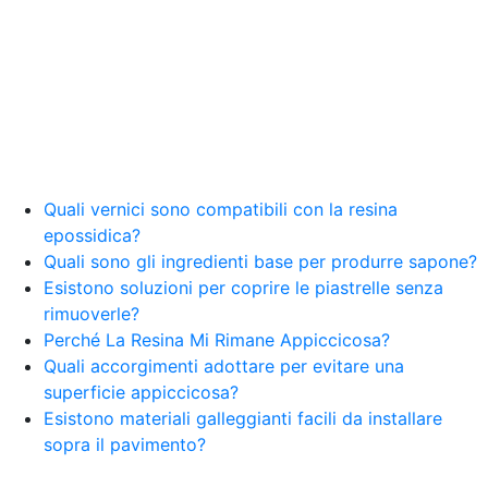
resina Spatolato resina See all articles →
Epossidico per pavimenti 41 articles ▸ Epossidico
per pavimenti Pavimenti epossidici Applicazioni
Creative Epossidiche Epossidica vernice Colla
epossidica per legno Tavolo epossidico Colla
epossidica bicomponente plastica Impregnante
epossidico Colla epossidica bicomponente per
plastica Colla epossidica Colla epossidica
bicomponente Epossidica colla Colla
bicomponente plastica Bicomponente
Quali vernici sono compatibili con la resina
trasparente Pasta bicomponente per metalli
epossidica?
Epossidica bicomponente Bicomponente
Quali sono gli ingredienti base per produrre sapone?
epossidico Colle bicomponenti Epossidica
Esistono soluzioni per coprire le piastrelle senza
significato Epossidico significato Polietilene telo
rimuoverle?
Smalto epossidico Colla epossidica legno Colla
Perché La Resina Mi Rimane Appiccicosa?
epossidica per plastica Collanti epossidici Colla
Quali accorgimenti adottare per evitare una
bicomponente per plastica Cariche per Epossidici
Cariche Epossidiche Adesivo bicomponente
superficie appiccicosa?
epossidico Colla bicomponente epossidica
Esistono materiali galleggianti facili da installare
Pavimento epossidico Acquista Glitter Epossidico
sopra il pavimento?
Applicazioni di Epossidici Colle epossidiche
Mastice epossidico Adesivo epossidico