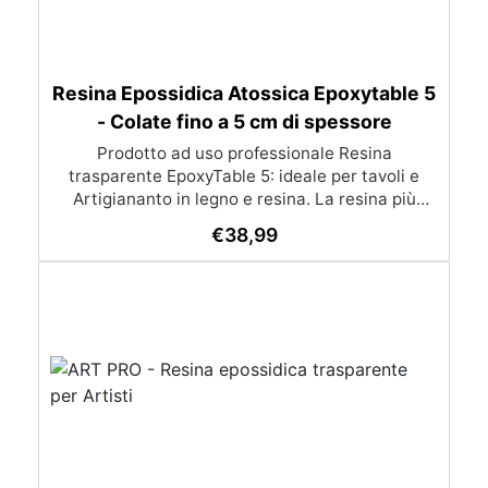
Resina Epossidica Atossica Epoxytable 5
- Colate fino a 5 cm di spessore
Prodotto ad uso professionale Resina
trasparente EpoxyTable 5: ideale per tavoli e
Artigiananto in legno e resina. La resina più
venduta , resistente ai graffi e ingiallimento,
€
38,99
perfetta per colate di alto spessore fino a 5 cm.
Applicazioni Principali: Realizzazione di tavoli in
legno e resina con colate di alto spessore.
Progetti artistici e di design che prevedano una
colata in spessore Inglobamenti di oggetti (fiori,
monete, pietre, ecc) Colate riempitive in
spessore dentro stampi e cassaforme
Caratteristiche principali: ✅ Bassissima
esotermia per colate fino a 5 cm (è possibile fare
più colate a distanza di 12-24h) ✅ Filtri UV per
prevenire l’ingiallimento e mantenere la