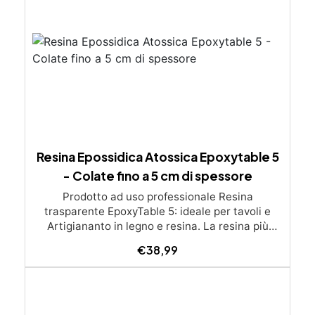
Resina Epossidica Atossica Epoxytable 5
- Colate fino a 5 cm di spessore
Prodotto ad uso professionale Resina
trasparente EpoxyTable 5: ideale per tavoli e
Artigiananto in legno e resina. La resina più
venduta , resistente ai graffi e ingiallimento,
€
38,99
perfetta per colate di alto spessore fino a 5 cm.
Applicazioni Principali: Realizzazione di tavoli in
legno e resina con colate di alto spessore.
Progetti artistici e di design che prevedano una
colata in spessore Inglobamenti di oggetti (fiori,