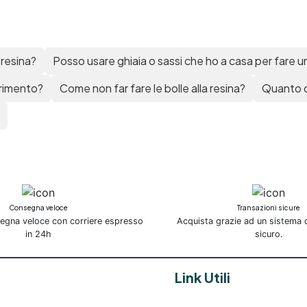
pavimenti esterni Resina
trasparente per pavimenti
Resine trasparenti per
pavimenti esterni Resina
 resina?
Posso usare ghiaia o sassi che ho a casa per fare
trasparente autolivellante p
pavimenti Resina trasparent
urimento?
Come non far fare le bolle alla resina?
Quanto d
pavimento Resina trasparen
per pavimento Resina
trasparente per pavimenti i
pietra Resine per pavimenti
trasparenti Resina epossidic
trasparente per pavimenti
Resine trasparenti per
pavimenti Resina per
Consegna veloce
Transazioni sicure
pavimenti esterni trasparen
segna veloce con corriere espresso
Acquista grazie ad un sistema
Resina pavimenti trasparent
in 24h
sicuro.
Resina trasparente per
pavimento esterno See all
articles → Creme lucidanti p
Link Utili
resina 38 articles ▸ Creme
lucidanti per resina Creme