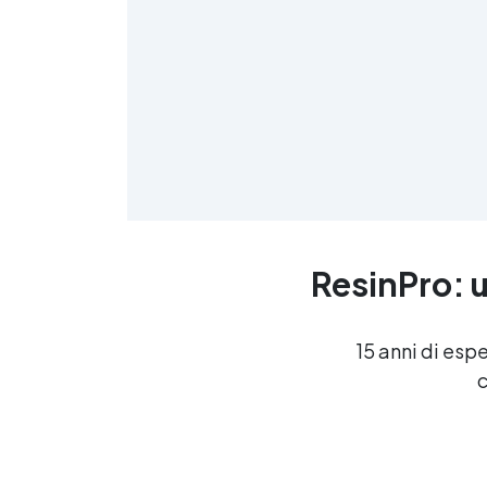
e raggiunge la massima
durezza dopo 72 ore. Nota
Importante: Se passano più di
24 ore tra una mano e l’altra, è
necessario carteggiare
leggermente con carta vetrata
320. La massima resistenza
antigraffio si ottiene dopo
circa 3 giorni dalla completa
catalisi. Diluente Poliuretanico
Polishield: Compatibilità:
Formulato specificamente per
ResinPro: u
POLI-SHIELD, migliora la
lavorabilità e mantiene le
qualità della vernice. Controllo
della Viscosità: Facilita
15 anni di esp
l’applicazione a spruzzo su
c
diverse superfici e garantisce
una finitura uniforme.
Miglioramento della
Brillantezza: Contribuisce a
mantenere la brillantezza