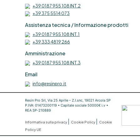
+39 0187 955 108 INT.2
+39 375 5514 073
Assistenza tecnica / Informazione prodotti
+39 0187 955 108 INT.1
+39 333 4819 266
Amministrazione
+39 0187 955 108 INT.3
Email
info@resinpro.it
Resin Pro Srl, Via 25 Aprile – Z.I.snc, 19021 Arcola SP
P.IVA: 01473200119 • Capitale sociale 50000€ i.v •
REA SP-210889
|
|
Informativa sulla privacy
Cookie Policy
Cookie
Policy UE