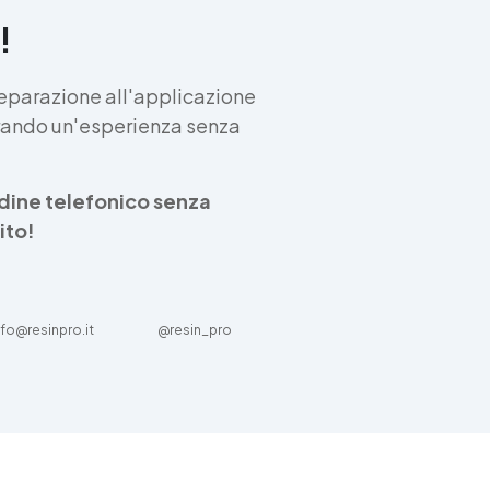
Disponibile: Trasparente –
!
Finitura uniforme lucida od
opaca. Rapporto impiego in
peso (gr) : Versione Lucida 
eparazione all'applicazione
100A:41B - A miscelazione
curando un'esperienza senza
avvenuta si forma
un’emulsione che deve esse
subito diluita aggiungendo I
ordine telefonico senza
20% max in peso di acqua
pulita Versione Opaca -
ito!
100A:37B - A miscelazione
avvenuta si forma
un’emulsione che deve esse
subito diluita aggiungendo I
nfo@resinpro.it
@resin_pro
5% max in peso di acqua puli
Diluente: Acqua. Residuo
Secco: 58% v/v. Proprietà
Principali Resistente ai ragg
UV e all’ingiallimento. Ottim
resistenza meccanica e
all’abrasione. Inodore, ideal