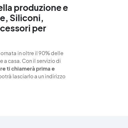
per ambienti chiusi. Resisten
ella produzione e
agli agenti atmosferici.
e, Siliconi,
Impermeabile, con finitura
trasparente uniforme
ccessori per
(possibilità di finitura
antiscivolo). Bassa
manutenzione nel tempo.
Conforme ai regolamenti
europei EU no. 305/2011 e E
rnata in oltre il 90% delle
no. 574/2014. Impieghi
 a casa. Con il servizio di
Consigliati Finitura e
iere ti chiamerà prima e
rivestimento: Superfici in
calcestruzzo e sottofondi
 potrà lasciarlo a un indirizzo
cementizi soggetti a
sollecitazioni meccaniche, c
possibilità di applicazione
antiscivolo. Rivestimenti
trasparenti: Per
pavimentazioni industriali,
parcheggi, rampe, magazzini
ponti, viadotti e infrastruttu