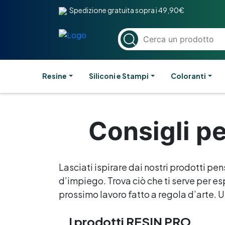
Spedizione gratuita sopra i 49,90€
Resine
Siliconi e Stampi
Coloranti
Consigli pe
Lasciati ispirare dai nostri prodotti pen
d’impiego. Trova ciò che ti serve per esp
prossimo lavoro fatto a regola d’arte. Un
I prodotti RESIN PRO