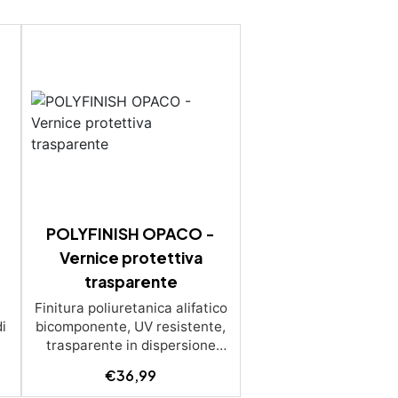
POLYFINISH OPACO -
Vernice protettiva
trasparente
Finitura poliuretanica alifatico
di
bicomponente, UV resistente,
trasparente in dispersione
di
acquosa per la finitura opaca
€
36,99
di superfici in calcestruzzo e