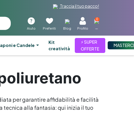
Traccia il tuo pacco!
0
Aiuto
Preferiti
Blog
Profilo
—
⚡ SUPER
kit
aponi e Candele
MASTERC
creatività
OFFERTE
 poliuretano
iata per garantire affidabilità e facilità
tecnica alla fantasia: qui inizia il tuo