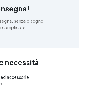
e
pavimenti Resina trasparente
pavimento Resina trasparente
onsegna!
per pavimento Resina
trasparente per pavimenti in
nsegna, senza bisogno
e
pietra Resine per pavimenti
trasparenti Resina epossidica
oni complicate.
P.
trasparente per pavimenti
Resine trasparenti per
pavimenti Resina per
pavimenti esterni trasparente
e
Resina pavimenti trasparente
Resina trasparente per
ue necessità
pavimento esterno See all
articles → Resina decorativa
esterna 43 articles ▸ Resina
na
per pavimento Resina lavata
e ed accessorie
i
per pavimenti Resina
ca
ul
pavimenti Resina x pavimenti
Resina liquida per pavimenti
a
Resina decorativa per
pavimenti Resina
autolivellante pavimento