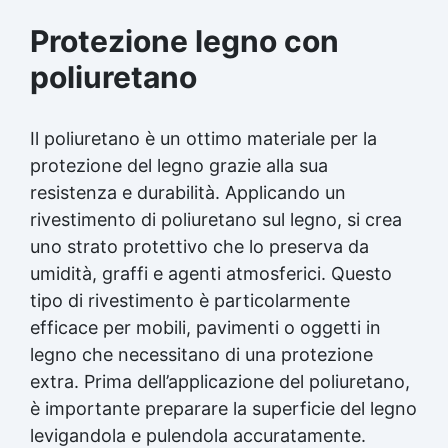
luogo di lavoro. Dichiarazione Le
Protezione legno
con
informazioni fornite in questa scheda tecnica
si basano esclusivamente sulle nostre
poliuretano
conoscenze di laboratorio e sulla pratica.
Tuttavia, poiché l'uso del prodotto avviene al
di fuori del nostro controllo, garantiamo solo
Il poliuretano è un ottimo materiale per la
la qualità intrinseca del prodotto. Ci
riserviamo il diritto di modificare le
protezione del legno grazie alla sua
specifiche previo avviso. Componente A A.
resistenza e durabilità. Applicando un
Dispositivi di protezione individuale (DPI)
rivestimento di poliuretano sul legno, si crea
Utilizzare DPI con marcatura CE adatti alla
manipolazione di prodotti chimici. Le misure
uno strato protettivo che lo preserva da
specifiche possono variare a seconda del
umidità, graffi e agenti atmosferici. Questo
grado di diluizione, del metodo di
tipo di rivestimento è particolarmente
applicazione o dell'uso. Installare docce di
efficace per mobili, pavimenti o oggetti in
emergenza e stazioni lavaocchi nelle aree di
stoccaggio, conformemente alle normative
legno che necessitano di una protezione
locali sui prodotti chimici pericolosi. B.
extra. Prima dell’applicazione del poliuretano,
Protezione respiratoria Maschera auto-
è importante preparare la superficie del legno
filtrante per gas e vapori conforme a EN
405:2002+A1:2010. Sostituire la maschera
levigandola e pulendola accuratamente.