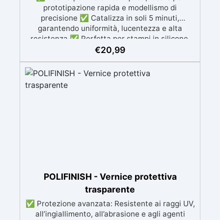
prototipazione rapida e modellismo di
precisione ✅ Catalizza in soli 5 minuti,
garantendo uniformità, lucentezza e alta
resistenza ✅ Perfetta per stampi in silicone,
colate, modellismo e prototipazione rapida ✅
€
20,99
Alta durezza, ideale per progetti dettagliati e
duraturi ✅ Colore Beige ma colorabile a
piacere sia da liquida che da solida
POLIFINISH - Vernice protettiva
trasparente
✅ Protezione avanzata: Resistente ai raggi UV,
all’ingiallimento, all’abrasione e agli agenti