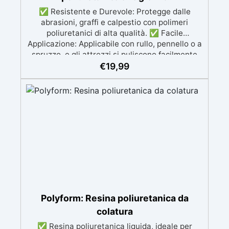
✅ Resistente e Durevole: Protegge dalle
abrasioni, graffi e calpestio con polimeri
poliuretanici di alta qualità. ✅ Facile
Applicazione: Applicabile con rullo, pennello o a
spruzzo, e gli attrezzi si puliscono facilmente
con diluente INCLUSO nel Kit ✅ Versatile:
€
19,99
Disponibile in finiture lucido e satinato,
compatibile con superfici in resina, legno,
cemento e acrilico. ✅ Semplice Manutenzione:
Superficie lavabile con sapone, riduce
l'assorbimento di sporco e batteri e facile da
ripristinare. ✅ Economica: Resa di 100-120
ml/m²; una confezione da 0.5L copre circa 4 m²
con una mano.
Polyform: Resina poliuretanica da
colatura
✅ Resina poliuretanica liquida, ideale per