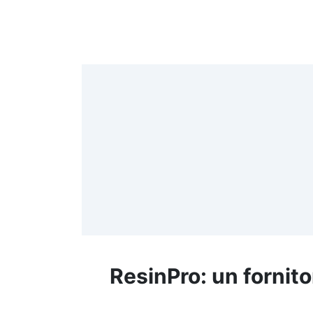
4
>
(
≤
f
ResinPro: un fornito
R