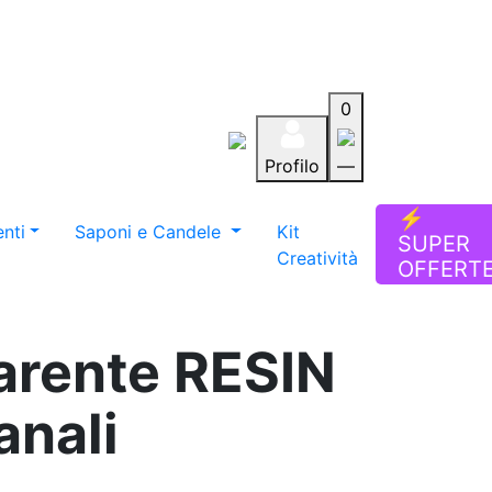
0
Profilo
—
Aiuto
Preferiti
Blog
⚡
nti
Saponi e Candele
Kit
SUPER
Creatività
OFFERT
parente RESIN
anali