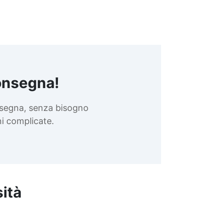
onsegna!
nsegna, senza bisogno
oni complicate.
sità