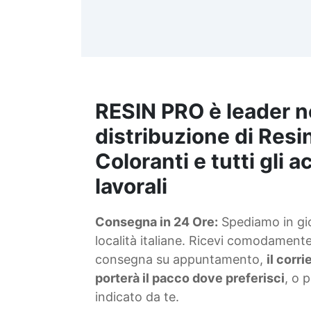
d
t
m
RESIN PRO è leader n
S
f
distribuzione di Resin
Coloranti e tutti gli 
T
lavorali
s
Consegna in 24 Ore:
Spediamo in gior
d
località italiane. Ricevi comodamente 
consegna su appuntamento,
il corr
porterà il pacco dove preferisci
, o 
indicato da te.