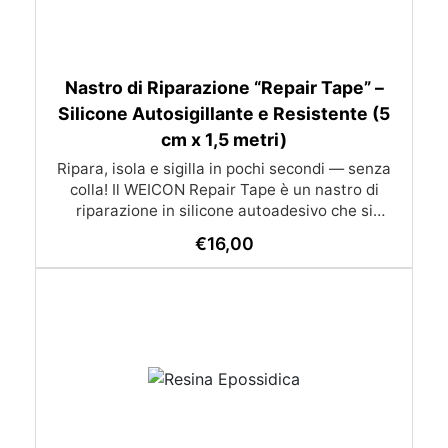
Nastro di Riparazione “Repair Tape” –
Silicone Autosigillante e Resistente (5
cm x 1,5 metri)
Ripara, isola e sigilla in pochi secondi — senza
colla! Il WEICON Repair Tape è un nastro di
riparazione in silicone autoadesivo che si
autosigilla istantaneamente creando una
€
16,00
guarnizione impermeabile e resistente. Perfetto
per riparazioni d’emergenza su tubi, cavi,
condutture e impianti: aderisce su qualsiasi
superficie senza colla e resiste ad acqua, calore
e sostanze chimiche. ⭐ Caratteristiche
principali 🧲 Autosigillante – aderisce solo su sé
stesso, senza bisogno di colla o solventi 💧
Impermeabile e isolante – sigilla perdite d’acqua,
aria e corrente elettrica 🔥 Resistente al calore
da –60 °C a +260 °C ⚡ Isolamento elettrico fino