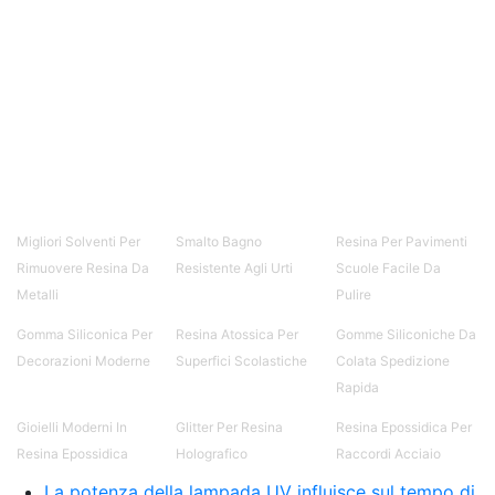
Migliori Solventi Per
Smalto Bagno
Resina Per Pavimenti
Rimuovere Resina Da
Resistente Agli Urti
Scuole Facile Da
Metalli
Pulire
Gomma Siliconica Per
Resina Atossica Per
Gomme Siliconiche Da
Decorazioni Moderne
Superfici Scolastiche
Colata Spedizione
Rapida
Gioielli Moderni In
Glitter Per Resina
Resina Epossidica Per
Resina Epossidica
Holografico
Raccordi Acciaio
La potenza della lampada UV influisce sul tempo di