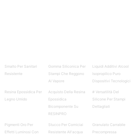
Smalto Per Sanitari
Gomma Siliconica Per
Liquidi Additivi Alcool
Resistente
Stampi Che Reggono
Isopropilico Puro
Al Vapore
Dispositivi Tecnologici
Resina Epossidica Per
Acquisto Della Resina
# Versatilità Del
Legno Umido
Epossidica
Silicone Per Stampi
Bicomponente Su
Dettagliati
RESINPRO
Pigmenti Oro Per
Stucco Per Corniciai
Granulato Carrabile
Effetti Luminosi Con
Resistente All'acqua
Precompressa