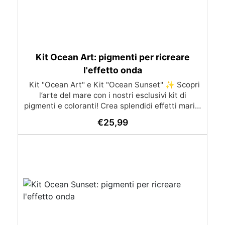
Kit Ocean Art: pigmenti per ricreare
l'effetto onda
Kit "Ocean Art" e Kit "Ocean Sunset" ✨ Scopri
l’arte del mare con i nostri esclusivi kit di
pigmenti e coloranti! Crea splendidi effetti marini
con due fantastici kit: Kit "Ocean Art" Contenuto:
€
25,99
Pasta Colorante Colorfun Deluxe: Bianco Blu
True Green (Verde Sfumato) Pigmento Liquido
Semitrasparente Pebeo: Turchese Additivo
Bianco Pigmentato Effetto Onda Wave Pro (15
ml) Ideale per: Portabicchieri, geodi, quadri in
stile “Ocean Art” e rivestimenti artistici che
richiedono un effetto onda naturale. Modo d'uso:
Prepara circa 300g di resina e dividila in 7 parti.
Colora ogni parte con i pigmenti del kit (Blu,
Verde Opale, Bianco, Additivo Bianco Pigmentato