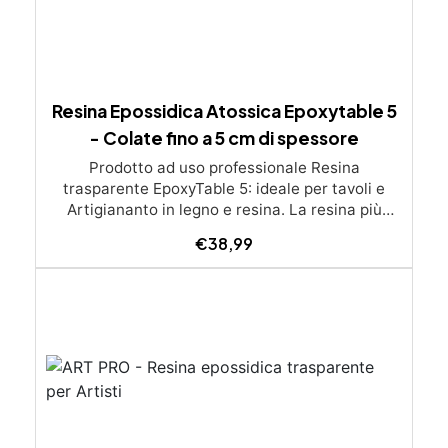
Resina Epossidica Atossica Epoxytable 5
- Colate fino a 5 cm di spessore
Prodotto ad uso professionale Resina
trasparente EpoxyTable 5: ideale per tavoli e
Artigiananto in legno e resina. La resina più
venduta , resistente ai graffi e ingiallimento,
€
38,99
perfetta per colate di alto spessore fino a 5 cm.
Applicazioni Principali: Realizzazione di tavoli in
legno e resina con colate di alto spessore.
Progetti artistici e di design che prevedano una
colata in spessore Inglobamenti di oggetti (fiori,
monete, pietre, ecc) Colate riempitive in
spessore dentro stampi e cassaforme
Caratteristiche principali: ✅ Bassissima
esotermia per colate fino a 5 cm (è possibile fare
più colate a distanza di 12-24h) ✅ Filtri UV per