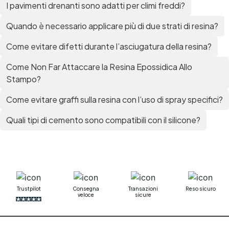
I pavimenti drenanti sono adatti per climi freddi?
Mastice epossidico Adesivo epossidico
bicomponente Malta epossidica Colla
Quando è necessario applicare più di due strati di resina?
bicomponente Pavimento epossidico pro e
contro Epossidica Colla epossidica plastica See
Come evitare difetti durante l’asciugatura della resina?
all articles →
Come Non Far Attaccare la Resina Epossidica Allo
Stampo?
Come evitare graffi sulla resina con l’uso di spray specifici?
Quali tipi di cemento sono compatibili con il silicone?
Trustpilot
Consegna
Transazioni
Reso sicuro
veloce
sicure