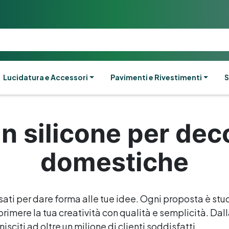
Lucidatura e Accessori
Pavimenti e Rivestimenti
S
in silicone per dec
domestiche
sati per dare forma alle tue idee. Ogni proposta è stud
rimere la tua creatività con qualità e semplicità. Dalla 
isciti ad oltre un milione di clienti soddisfatti.