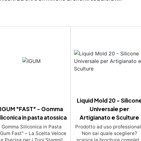
Liquid Mold 20 - Silicon
IGUM "FAST" - Gomma
Universale per
iliconica in pasta atossica
Artigianato e Sculture
Gomma Siliconica in Pasta
Prodotto ad uso professiona
iGum Fast" – La Scelta Veloce
Non sai quale scegliere?
e Precisa per i Tuoi Stampi!
scarica la brochure complet