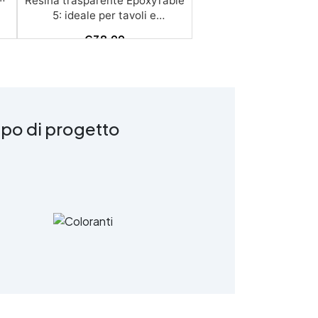
Resina trasparente EpoxyTable
a
5: ideale per tavoli e
er
Artigiananto in legno e resina.
€
38,99
La resina più venduta ,
.
resistente ai graffi e
ingiallimento, perfetta per
colate di alto spessore fino a 5
cm. Applicazioni Principali:
Realizzazione di tavoli in legno
ipo di progetto
e resina con colate di alto
spessore. Progetti artistici e di
design che prevedano una
colata in spessore
Inglobamenti di oggetti (fiori,
monete, pietre, ecc) Colate
TÀ
riempitive in spessore dentro
stampi e cassaforme
Caratteristiche principali: ✅
Bassissima esotermia per
colate fino a 5 cm (è possibile
fare più colate a distanza di
️
12-24h) ✅ Filtri UV per