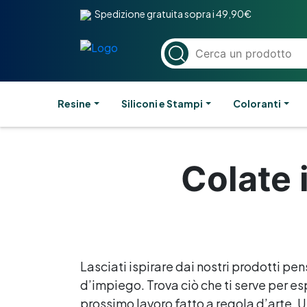
Spedizione gratuita sopra i 49,90€
Resine
Siliconi e Stampi
Coloranti
Colate 
Lasciati ispirare dai nostri prodotti pen
d’impiego. Trova ciò che ti serve per esp
prossimo lavoro fatto a regola d’arte. Un