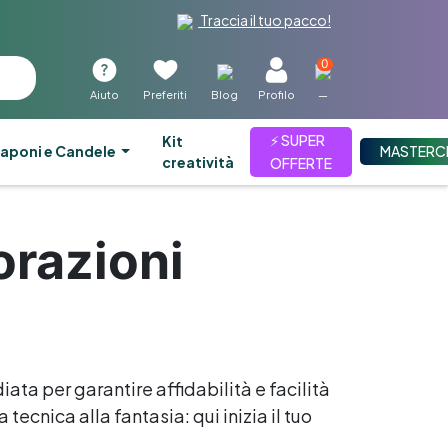
Traccia il tuo pacco!
0
Aiuto
Preferiti
Blog
Profilo
—
⚡ SUPER
kit
aponi e Candele
MASTERC
creatività
OFFERTE
orazioni
iata per garantire affidabilità e facilità
tecnica alla fantasia: qui inizia il tuo