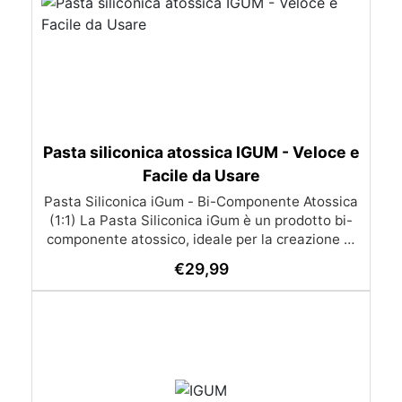
Pasta siliconica atossica IGUM - Veloce e
Facile da Usare
Pasta Siliconica iGum - Bi-Componente Atossica
(1:1) La Pasta Siliconica iGum è un prodotto bi-
componente atossico, ideale per la creazione di
stampi precisi e dettagliati. Morbida e
€
29,99
modellabile, è compatibile con una vasta gamma
di materiali, come resina, gesso, cera, metallo a
basso punto di fusione, sapone e cemento. Con
iGum, puoi riprodurre ornamenti, figurine e
qualsiasi altro oggetto con la massima
semplicità, senza bisogno di strumenti di
precisione o bilance. Caratteristiche Principali