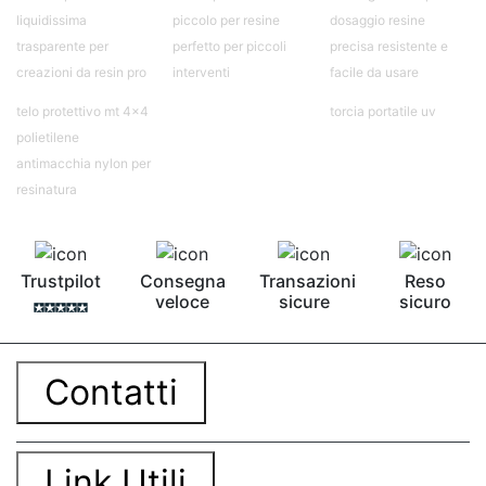
liquidissima
piccolo per resine
dosaggio resine
trasparente per
perfetto per piccoli
precisa resistente e
creazioni da resin pro
interventi
facile da usare
telo protettivo mt 4x4
torcia portatile uv
polietilene
antimacchia nylon per
resinatura
Trustpilot
Consegna
Transazioni
Reso
veloce
sicure
sicuro
Contatti
Link Utili