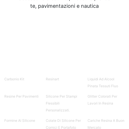
te, pavimentazioni e nautica
Carbonio Kit
Resinart
Liquidi Ad Alcool
Pinata Tessuti Fluo
Resine Per Pavimenti
Silicone Per Stampi
Glitter Colorati Per
Flessibili
Lavori In Resina
Personalizzati.
Formine Al Silicone
Colate Di Silicone Per
Cariche Resina A Buon
Cornici E Portafoto
Mercato