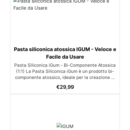
Pasta siliconica atossica IGUM - Veloce e
Facile da Usare
Pasta Siliconica iGum - Bi-Componente Atossica
(1:1) La Pasta Siliconica iGum è un prodotto bi-
componente atossico, ideale per la creazione di
stampi precisi e dettagliati. Morbida e
€
29,99
modellabile, è compatibile con una vasta gamma
di materiali, come resina, gesso, cera, metallo a
basso punto di fusione, sapone e cemento. Con
iGum, puoi riprodurre ornamenti, figurine e
qualsiasi altro oggetto con la massima
semplicità, senza bisogno di strumenti di
precisione o bilance. Caratteristiche Principali