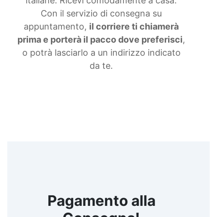
italiane. Ricevi comodamente a casa.
siliconiche Gomma liquida trasparente Gomma
Con il servizio di consegna su
per stampi Gomma siliconica resistente Gomma
siliconica per stampi complessi Gomma siliconica
appuntamento,
il corriere ti chiamerà
liquida Gomma siliconica morbida Gomma colata
prima e porterà il pacco dove preferisci
,
Gomma siliconica per calchi resistenti Gomma
o potrà lasciarlo a un indirizzo indicato
siliconica Gomma siliconica antiaderente See all
articles →
da te.
Pagamento alla