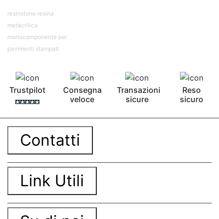
resinstone resina
metacrilica
monocomponente per
pavimenti stampati
Trustpilot
Consegna
Transazioni
Reso
veloce
sicure
sicuro
Contatti
Link Utili