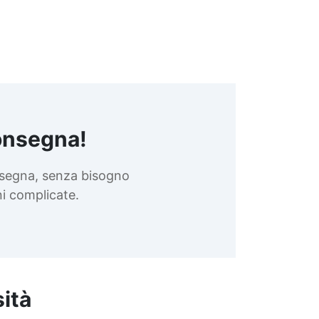
onsegna!
nsegna, senza bisogno
oni complicate.
sità