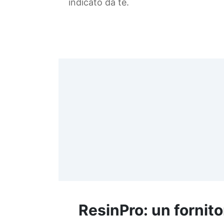
indicato da te.
4
>
(
≤
f
ResinPro: un fornito