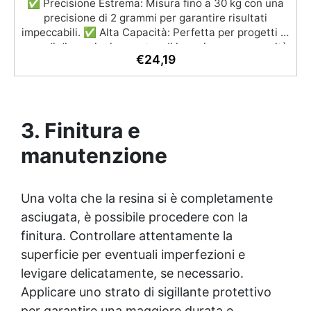
✅ Precisione Estrema: Misura fino a 30 kg con una
precisione di 2 grammi per garantire risultati
impeccabili. ✅ Alta Capacità: Perfetta per progetti di
grandi dimensioni come tavoli in resina, con capacità
€
24,19
fino a 30 kg. ✅ Efficienza Superiore: Minimizza il
rischio di esotermia e riduce gli errori per risultati
ottimali. ✅ Facilità d'Uso: Calibrata e semplice da
usare, ideale per lavorare con resina epossidica. ✅
Risparmio di Tempo: Misura e prepara la resina
3. Finitura e
velocemente per ottimizzare i tuoi progetti.
manutenzione
Una volta che la resina si è completamente
asciugata, è possibile procedere con la
finitura. Controllare attentamente la
superficie per eventuali imperfezioni e
levigare delicatamente, se necessario.
Applicare uno strato di sigillante protettivo
per garantire una maggiore durata e