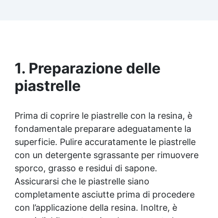
Facilissima da usare: rapporto di miscelazione
intuitivo basta mescolare i 2 componenti in
parti uguali Versatile e creativa: adatta per
colate, rivestimenti e colorabile a piacere.
Resistente : lucentezza duratura e alta
resistenza a graffi e umidità.
1. Preparazione delle
piastrelle
Prima di coprire le piastrelle con la resina, è
fondamentale preparare adeguatamente la
superficie. Pulire accuratamente le piastrelle
con un detergente sgrassante per rimuovere
sporco, grasso e residui di sapone.
Assicurarsi che le piastrelle siano
completamente asciutte prima di procedere
con l’applicazione della resina. Inoltre, è