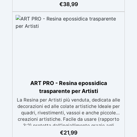
meccanica. Bassa viscosità per eliminare bolle
€
38,99
d'aria e ottenere finiture lisce. Sicura, atossica,
BPA/VOC free e certificata per il contatto
prolungato con la pelle.
ART PRO - Resina epossidica
trasparente per Artisti
La Resina per Artisti più venduta, dedicata alle
decorazioni ed alle colate artistiche Ideale per
quadri, rivestimenti, vassoi e anche piccole
creazioni artistiche. Facile da usare (rapporto
3:2) protetta dall’ingiallimento grazie agli
speciali filtri UV Formula densa : non cola via,
€
21,99