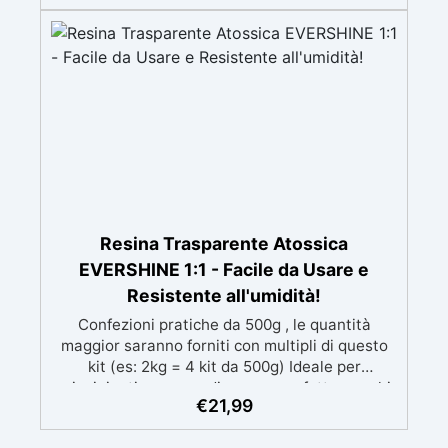
mantenendo i design precisi e puliti. Indurisce
in 12-24h garantendo una superficie lucida e
brillante
Resina Trasparente Atossica
EVERSHINE 1:1 - Facile da Usare e
Resistente all'umidità!
Confezioni pratiche da 500g , le quantità
maggior saranno forniti con multipli di questo
kit (es: 2kg = 4 kit da 500g) Ideale per
principianti: a prova di errore, perfetta per chi
€
21,99
inizia. Sempre lucida: garantisce una finitura
brillante e uniforme in ogni condizione.