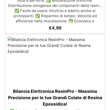
lisce e perfette. ✅ Miscelazione uniforme:
Distribuzione omogenea dei componenti della resina.
✅ Facile da usare: Intuitivo e adatto anche ai
principianti. ✅ Risparmio di tempo: Velocità ed
efficienza nella miscelazione. ✅ Ecologico e
riutilizzabile: Facile da pulire e riutilizzare.
€
4,99
Bilancia Elettronica ResinPro - Massima
Precisione per le tue Grandi Colate di Resina
Epossidica!