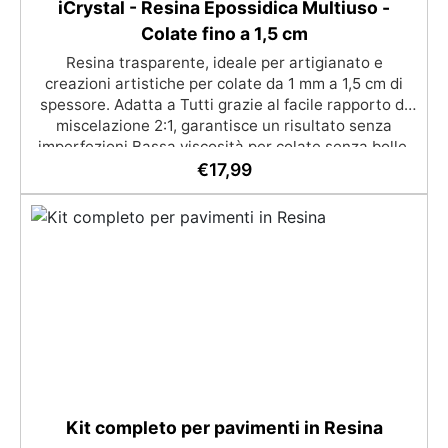
iCrystal - Resina Epossidica Multiuso -
Colate fino a 1,5 cm
Resina trasparente, ideale per artigianato e
creazioni artistiche per colate da 1 mm a 1,5 cm di
spessore. Adatta a Tutti grazie al facile rapporto di
miscelazione 2:1, garantisce un risultato senza
imperfezioni Bassa viscosità per colate senza bolle,
compatibile con legno, silicone, vetro, metallo e altri
€
17,99
materiali. Certificata post-catalisi atossica e sicura
per il contatto con la pelle, Bpa Free e senza Solventi
(Voc Free) Superficie lucida, autolivellante e con filtri
UV anti-ingiallimento per una finitura durevole e
brillante.
Kit completo per pavimenti in Resina