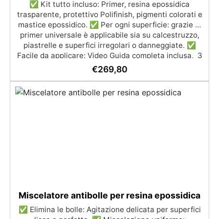
✅ Kit tutto incluso: Primer, resina epossidica
trasparente, protettivo Polifinish, pigmenti colorati e
mastice epossidico. ✅ Per ogni superficie: grazie al
primer universale è applicabile sia su calcestruzzo,
piastrelle e superfici irregolari o danneggiate. ✅
Facile da applicare: Video Guida completa inclusa, 3
semplici passaggi, dalla preparazione della superficie
€
269,80
alla finitura protettiva antigraffio. ✅ Risultati
professionali: Sistema autolivellante, resistente ai
raggi UV, duraturo e con finitura lucida o satinata. ✅
Personalizzabile: Disponibile in kit per metrature da
2m² a 100m², con una vasta gamma di pigmenti
selezionabili.
Miscelatore antibolle per resina epossidica
✅ Elimina le bolle: Agitazione delicata per superfici