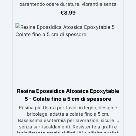
garantendo opere durature, vibranti e senza
ingiallimenti nel tempo Bassa viscosità e
€
8,99
formula anti-bolle per risultati impeccabili,
perfetti per colate di stampi e inglobamenti
Certificata Atossica post catalisi per contatto
con la pelle, BPA free e VoC Free
Resina Epossidica Atossica Epoxytable
5 - Colate fino a 5 cm di spessore
Resina più Usata per tavoli in legno, design e
bricolage, adatta a colate fino a 5 cm.
Bassissima esotermia per lavorazioni sicure e
senza surriscaldamenti. Resistente a graffi e
ingiallimento grazie ai filtri UV e all'alta qualità