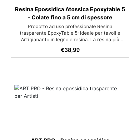
Resina Epossidica Atossica Epoxytable 5
- Colate fino a 5 cm di spessore
Prodotto ad uso professionale Resina
trasparente EpoxyTable 5: ideale per tavoli e
Artigiananto in legno e resina. La resina più
venduta , resistente ai graffi e ingiallimento,
€
38,99
perfetta per colate di alto spessore fino a 5 cm.
Applicazioni Principali: Realizzazione di tavoli in
legno e resina con colate di alto spessore.
Progetti artistici e di design che prevedano una
colata in spessore Inglobamenti di oggetti (fiori,
monete, pietre, ecc) Colate riempitive in
spessore dentro stampi e cassaforme
Caratteristiche principali: ✅ Bassissima
esotermia per colate fino a 5 cm (è possibile fare
più colate a distanza di 12-24h) ✅ Filtri UV per
prevenire l’ingiallimento e mantenere la
trasparenza nel tempo ✅ Alta resistenza
meccanica per superfici durevoli e antigraffio ✅
Bassa viscosità per eliminare le bolle d’aria e