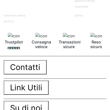
contro Epossidica Colla epossidica plastica See
guanti e senza
all articles →
maschera
naturesin resina
prolux
acrilica
Trustpilot
Consegna
Transazioni
Reso
veloce
sicure
sicuro
Contatti
Link Utili
Su di noi