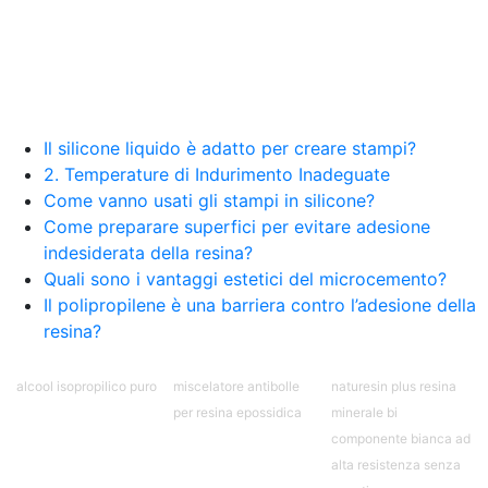
Creative Epossidiche Epossidica vernice Colla
epossidica per legno Tavolo epossidico Colla
epossidica bicomponente plastica Impregnante
epossidico Colla epossidica bicomponente per
plastica Colla epossidica Colla epossidica
bicomponente Epossidica colla Colla
bicomponente plastica Bicomponente
Il silicone liquido è adatto per creare stampi?
trasparente Pasta bicomponente per metalli
2. Temperature di Indurimento Inadeguate
Epossidica bicomponente Bicomponente
Come vanno usati gli stampi in silicone?
epossidico Colle bicomponenti Epossidica
Come preparare superfici per evitare adesione
significato Epossidico significato Polietilene telo
indesiderata della resina?
Smalto epossidico Colla epossidica legno Colla
Quali sono i vantaggi estetici del microcemento?
epossidica per plastica Collanti epossidici Colla
Il polipropilene è una barriera contro l’adesione della
bicomponente per plastica Cariche per Epossidici
Cariche Epossidiche Adesivo bicomponente
resina?
epossidico Colla bicomponente epossidica
Pavimento epossidico Acquista Glitter Epossidico
alcool isopropilico puro
miscelatore antibolle
naturesin plus resina
Applicazioni di Epossidici Colle epossidiche
per resina epossidica
minerale bi
Mastice epossidico Adesivo epossidico
componente bianca ad
bicomponente Malta epossidica Colla
bicomponente Pavimento epossidico pro e
alta resistenza senza