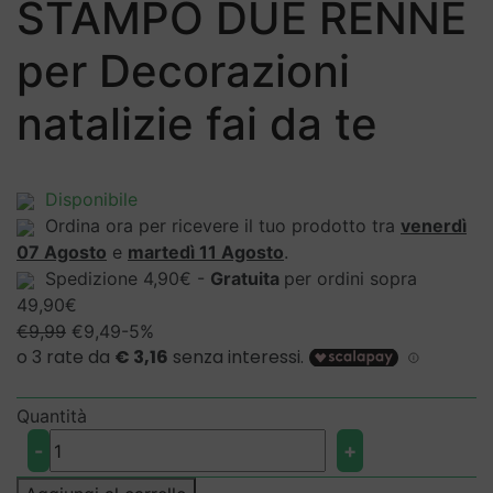
STAMPO DUE RENNE
per Decorazioni
natalizie fai da te
Disponibile
Ordina ora per ricevere il tuo prodotto tra
venerdì
07 Agosto
e
martedì 11 Agosto
.
Spedizione 4,90€ -
Gratuita
per ordini sopra
49,90€
Il
Il
€
9,99
€
9,49
-5%
prezzo
prezzo
originale
attuale
era:
è:
Quantità
€9,99.
€9,49.
STAMPO
-
+
DUE