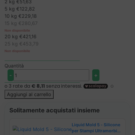
2 kg
€
51,63
a
a
5 kg
€
122,82
€443,33
€421,16
10 kg
€
229,18
15 kg
€
280,67
20 kg
€
421,16
25 kg
€
453,79
Quantità
Liquid
-
+
Mold
5
-
Aggiungi al carrello
Silicone
per
Solitamente acquistati insieme
Stampi
Ultramorbidi
Liquid Mold 5 - Silicone
e
per Stampi Ultramorbidi