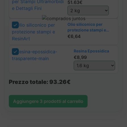
e Dettagli Fini
51.63€
Dettagli
Fini
quantità
Olio siliconico per
protezione stampi e
ResinArt
€
6,64
Resina Epossidica
€
8,99
Prezzo totale:
93.26€
Aggiungere
3
prodotti al carrello