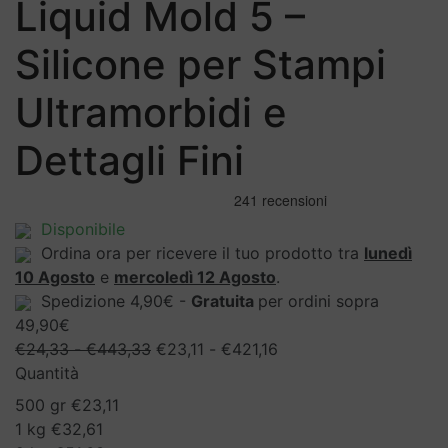
Liquid Mold 5 –
Silicone per Stampi
Ultramorbidi e
Dettagli Fini
Disponibile
Ordina ora per ricevere il tuo prodotto tra
lunedì
10 Agosto
e
mercoledì 12 Agosto
.
Spedizione 4,90€ -
Gratuita
per ordini sopra
49,90€
Fascia
Fascia
€
24,33
-
€
443,33
€
23,11
-
€
421,16
di
di
Quantità
prezzo:
prezzo:
500 gr
€
23,11
da
da
1 kg
€
32,61
€24,33
€23,11