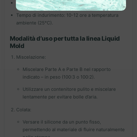
Tempo di lavoro (WT): 50-60 minuti.
Tempo di indurimento: 10-12 ore a temperatura
ambiente (25°C).
Modalità d’uso per tutta la linea Liquid
Mold
Miscelazione:
Miscelare Parte A e Parte B nel rapporto
indicato – in peso (100:3 o 100:2).
Utilizzare un contenitore pulito e miscelare
lentamente per evitare bolle d’aria.
Colata:
Versare il silicone da un punto fisso,
permettendo al materiale di fluire naturalmente