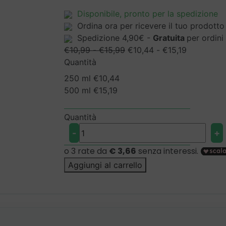
Disponibile
, pronto per la spedizione
Ordina ora per ricevere il tuo prodotto
Spedizione 4,90€ -
Gratuita
per ordin
Fascia
Fascia
€
10,99
-
€
15,99
€
10,44
-
€
15,19
di
di
Quantità
prezzo:
prezzo:
250 ml
€
10,44
da
da
500 ml
€
15,19
€10,99
€10,44
a
a
Quantità
€15,99
€15,19
LatexPro:
-
+
La
Protezione
Ideale
Aggiungi al carrello
per
le
tue
Superfici
quantità