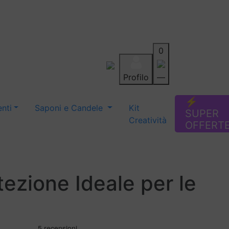
0
Profilo
—
Aiuto
Preferiti
Blog
⚡
nti
Saponi e Candele
Kit
SUPER
Creatività
OFFERT
tezione Ideale per le