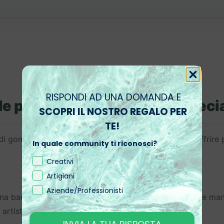
RISPONDI AD UNA DOMANDA E
e per Protezione e Effetti Specia
SCOPRI IL NOSTRO REGALO PER
TE!
di gomma naturale prevulcanizzato, progettato per offrire p
In quale community ti riconosci?
Creativi
Artigiani
Aziende/Professionisti
 barriera protettiva, prevenendo le gocce di resina e mant
 artistiche.