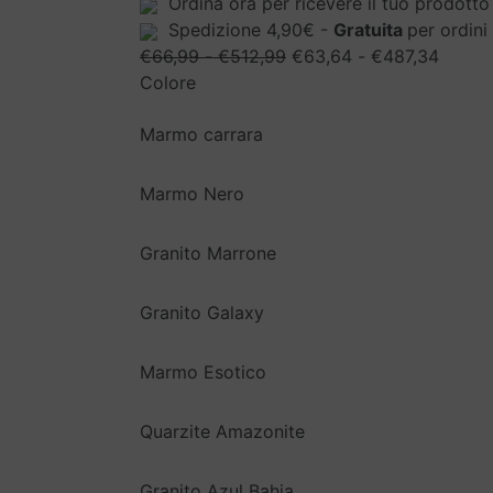
Ordina ora per ricevere il tuo prodotto
Spedizione 4,90€ -
Gratuita
per ordin
Fascia
Fascia
€
66,99
-
€
512,99
€
63,64
-
€
487,34
di
di
Colore
prezzo:
prezzo
Marmo carrara
da
da
€66,99
€63,6
a
a
Marmo Nero
€512,99
€487,
Granito Marrone
Granito Galaxy
Marmo Esotico
Quarzite Amazonite
Granito Azul Bahia