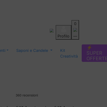
0
Profilo
—
Aiuto
Preferiti
Blog
⚡
nti
Saponi e Candele
Kit
SUPER
Creatività
OFFERT