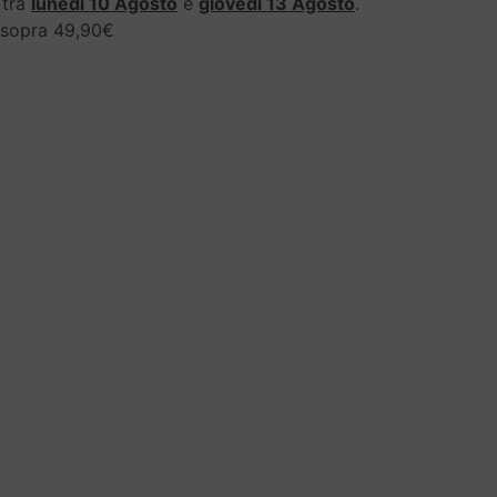
 tra
lunedì 10 Agosto
e
giovedì 13 Agosto
.
i sopra 49,90€
:
4
34