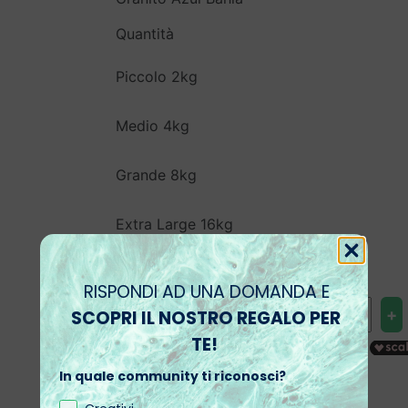
Quantità
Piccolo 2kg
Medio 4kg
Grande 8kg
Extra Large 16kg
Quantità
RISPONDI AD UNA DOMANDA E
Kit
-
+
SCOPRI IL NOSTRO REGALO PER
top
TE!
cucina
quantità
Aggiungi al carrello
In quale community ti riconosci?