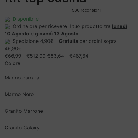
Disponibile
Ordina ora per ricevere il tuo prodotto tra
lunedì
10 Agosto
e
giovedì 13 Agosto
.
Spedizione 4,90€ -
Gratuita
per ordini sopra
49,90€
Fascia
Fascia
€
66,99
-
€
512,99
€
63,64
-
€
487,34
di
di
Colore
prezzo:
prezzo:
Marmo carrara
da
da
€66,99
€63,64
a
a
Marmo Nero
€512,99
€487,34
Granito Marrone
Granito Galaxy