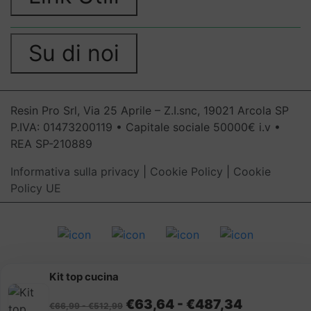
Su di noi
Resin Pro Srl, Via 25 Aprile – Z.I.snc, 19021 Arcola SP
P.IVA: 01473200119 • Capitale sociale 50000€ i.v •
REA SP-210889
Informativa sulla privacy
|
Cookie Policy
|
Cookie
Policy UE
Kit top cucina
Fascia di prezzo: da €66,99 a €512,99
Fascia di 
€
63,64
-
€
487,34
€
66,99
-
€
512,99