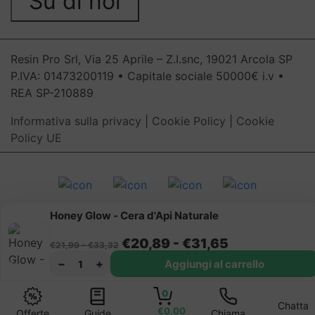
Su di noi
Resin Pro Srl, Via 25 Aprile – Z.I.snc, 19021 Arcola SP
P.IVA: 01473200119 • Capitale sociale 50000€ i.v •
REA SP-210889
Informativa sulla privacy
|
Cookie Policy
|
Cookie
Policy UE
Honey Glow - Cera d'Api Naturale
Fascia di prezzo: da €21,99 a €33,32
Fascia di pr
€
20,89
-
€
31,65
€
21,99
-
€
33,32
−
+
Aggiungi al carrello
1
0
Chatta
€0,00
Offerte
Guide
Chiama