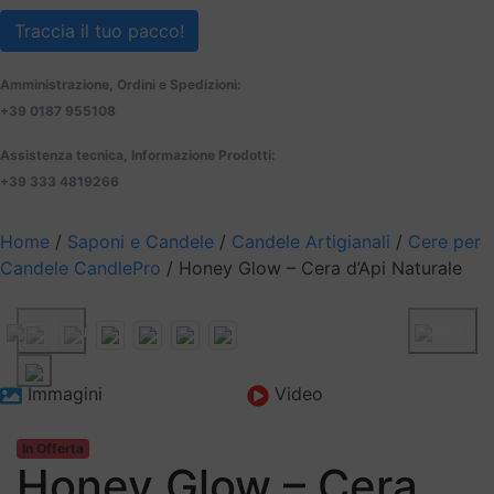
Traccia il tuo pacco!
Amministrazione, Ordini e Spedizioni:
+39 0187 955108
Assistenza tecnica, Informazione Prodotti:
+39 333 4819266
Home
/
Saponi e Candele
/
Candele Artigianali
/
Cere per
Candele CandlePro
/ Honey Glow – Cera d’Api Naturale
Previous
Next
Immagini
Video
In Offerta
Honey Glow – Cera