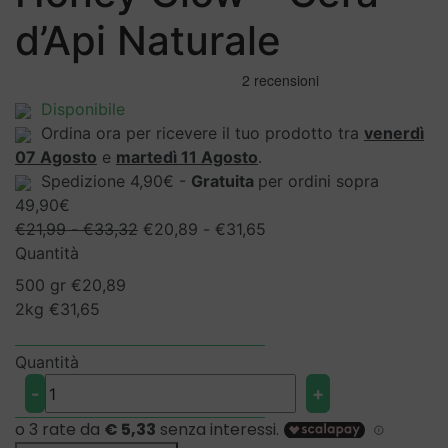
d’Api Naturale
Disponibile
Ordina ora per ricevere il tuo prodotto tra
venerdì
07 Agosto
e
martedì 11 Agosto
.
Spedizione 4,90€ -
Gratuita
per ordini sopra
49,90€
Fascia
Fascia
€
21,99
-
€
33,32
€
20,89
-
€
31,65
di
di
Quantità
prezzo:
prezzo:
500 gr
€
20,89
da
da
2kg
€
31,65
€21,99
€20,89
a
a
Quantità
€33,32
€31,65
Honey
-
+
Glow
-