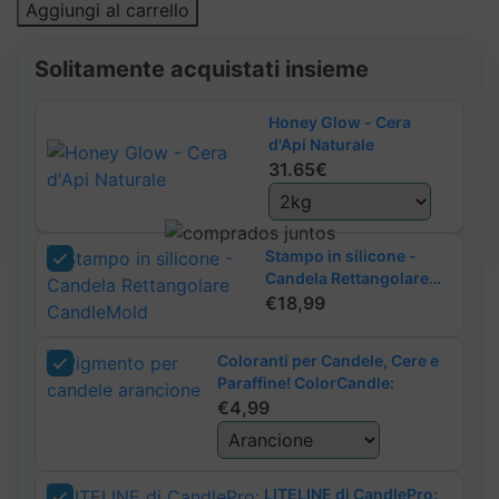
Cera
Aggiungi al carrello
d'Api
Naturale
Solitamente acquistati insieme
quantità
Honey Glow - Cera
d'Api Naturale
31.65€
Stampo in silicone -
Candela Rettangolare
CandleMold
€
18,99
Coloranti per Candele, Cere e
Paraffine! ColorCandle:
€
4,99
LITELINE di CandlePro: