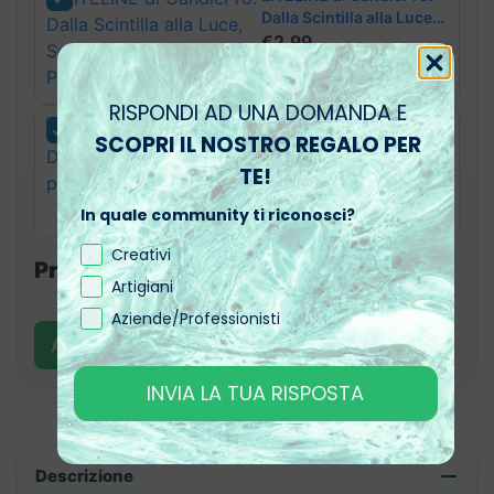
Dalla Scintilla alla Luce,
Scegli i Tuoi Stoppini
€
2,99
Perfetti per Candele!
RISPONDI AD UNA DOMANDA E
Aromas: La Scelta
SCOPRI IL NOSTRO REGALO PER
Definitiva alle Fragranze
TE!
per Candele e Saponi
€
16,00
In quale community ti riconosci?
Creativi
Prezzo totale:
73.42€
Artigiani
Aziende/Professionisti
Aggiungere
5
prodotti al carrello
INVIA LA TUA RISPOSTA
Descrizione