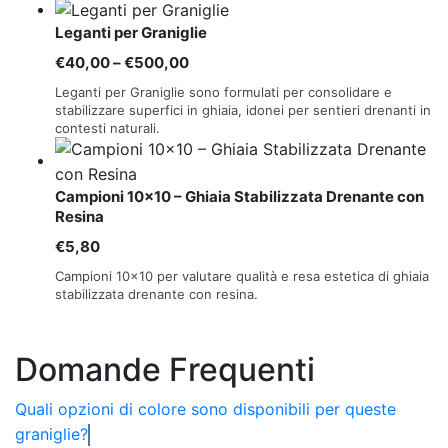
da
Leganti per Graniglie
€60,00
a
Fascia
€
40,00
–
€
500,00
€5.259,99
di
Leganti per Graniglie sono formulati per consolidare e
prezzo:
stabilizzare superfici in ghiaia, idonei per sentieri drenanti in
contesti naturali.
da
€40,00
a
Campioni 10×10 – Ghiaia Stabilizzata Drenante con
€500,00
Resina
€
5,80
Campioni 10×10 per valutare qualità e resa estetica di ghiaia
stabilizzata drenante con resina.
Domande Frequenti
Quali opzioni di colore sono disponibili per queste
graniglie?