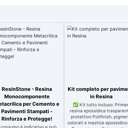
ResinStone - Resina
Kit completo per pavime
Monocomponente
in Resina
tacrilica per Cemento e
✅ Kit tutto incluso: Primer
resina epossidica trasparen
Pavimenti Stampati -
protettivo Polifinish, pigmen
Rinforza e Protegge!
colorati e mastice epossidic
l consumo è indicativo e può