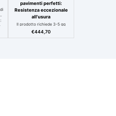
pavimenti perfetti:
di
Resistenza eccezionale
all'usura
:
Il prodotto richiede 3-5 gg
,
lavorativi aggiuntivi per la
età
€
444,70
consegna Kit competo, con
Video istruzioni: kit include
ici
primer universale (per
piasterelle, cemento,
ve
microcemento) resina
ti
rivestimento antigraffio, pronto
 I
all'uso! Massima resistenza
o
all'usura: il sistema
la
poliaspartico SPARTA offre una
e
protezione eccezionale contro
e
graffi, agenti chimici e carichi
pesanti, ideale per ambienti ad
alto traffico.​ Applicazione
ili
rapida e semplice: la
formulazione ad asciugatura