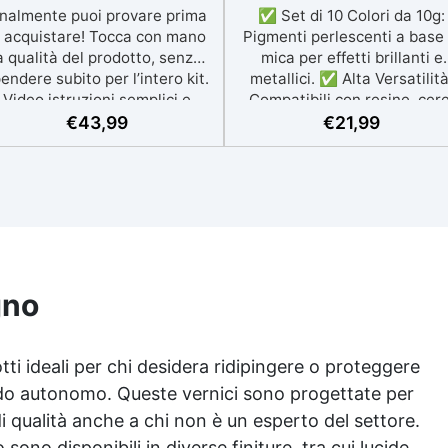
inalmente puoi provare prima
✅ Set di 10 Colori da 10g:
i acquistare! Tocca con mano
Pigmenti perlescenti a base 
a qualità del prodotto, senza
mica per effetti brillanti e
endere subito per l’intero kit.
metallici. ✅ Alta Versatilità
Video istruzioni semplici e
Compatibili con resine, cere
assistenza tecnica sempre a
vernici e acrilici, per una vari
€
43,99
€
21,99
isposizione IL KIT DI PROVA
di applicazioni artistiche e
ICOPRE 1m² la descrizione fa
artigianali. ✅ Effetti Cromat
riferimento al prodotto
Innovativi: Mescolando più
mpleto, nel campione di prova
pigmenti, si ottengono nuo
non è presente il mastice
sfumature e fantastici effet
possidico ed il protettivo ✅
"venati". ✅ Alta Resistenza:
Per ogni superficie: grazie al
pigmenti mantengono la lor
rimer universale è applicabile
brillantezza anche esposti al
gno
a su calcestruzzo, piastrelle e
luce diretta o a temperatur
superfici irregolari o
elevate. ✅ Facilità d'Uso 
danneggiate. ✅ Facile da
Sicurezza: Perfetti per
ti ideali per chi desidera ridipingere o proteggere
plicare: Video Guida completa
"velature" (glazing),
modo autonomo. Queste vernici sono progettate per
nclusa, 3 semplici passaggi,
completamente atossici e fac
dalla preparazione della
da integrare in qualsiasi
 di qualità anche a chi non è un esperto del settore.
superficie alla finitura
progetto.
sono disponibili in diverse finiture, tra cui lucide,