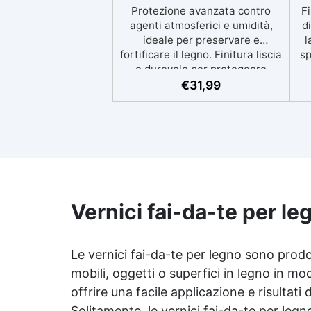
Protezione avanzata contro
F
agenti atmosferici e umidità,
d
ideale per preservare e
l
fortificare il legno. Finitura liscia
sp
e durevole per proteggere
restaurare mobili, barche e
€
31,99
strutture in legno con un
d
aspetto rinnovato.
R
Stabilizzazione del legno senza
bolle d’aria, perfetta per
co
riprisitini e riparazioni durevoli
nel tempo. Elevata resistenza
e
chimica e meccanica, facilmente
colorabile per progetti creativi e
p
Vernici fai-da-te per le
robusti. Adatta a diverse
si
superfici, incluse vetroresina e
metallo, semplice da usare
Le vernici fai-da-te per legno sono prodot
(rapporto 2 a 1).
ap
mobili, oggetti o superfici in legno in 
i
offrire una facile applicazione e risultati
Solitamente, le vernici fai-da-te per legno 