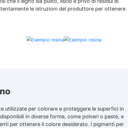
che il legno sia pulito, liscio e privo di residui di
applicazione con rullo,
attentamente le istruzioni del produttore per ottenere
sciugatura in meno di 12 ore
per una protezione rapida e
ratura ✅ Ideale per garage,
cortili, magazzini e piazzali,
resistente a temperature
estreme e agenti chimici
gno
 utilizzate per colorare e proteggere le superfici in
isponibili in diverse forme, come polveri o paste, e
enti per ottenere il colore desiderato. I pigmenti per