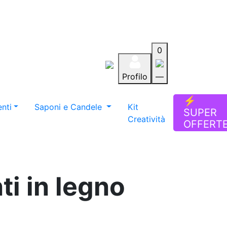
0
Profilo
—
Aiuto
Preferiti
Blog
⚡
nti
Saponi e Candele
Kit
SUPER
Creatività
OFFERT
ti in legno