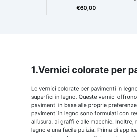
necessario (graniglia e legante
€
60,00
inclusi) sia pedonale che
carrabile. ✅ Facile da applicare:
s
istruzioni dettagliate per
a
risultati impeccabili, senza
bisogno di esperienza, con
assistenza video/telefonica
gratuita ✅ Economico e Veloce:
rinnova le superfici con una
su
spesa minima, evitando costosi
1.
Vernici colorate per p
lavori di ripristino, in appena 24h
m
✅ Versatile e personalizzabile:
p
adatto a cemento, calcestruzzo,
vecchie pavimentazioni e terra
Le vernici colorate per pavimenti in legn
c
battuta (previa consulenza). ✅
superfici in legno. Queste vernici offron
Resine resistenti nel tempo: le
pavimenti in base alle proprie preferenze 
resine ad alta tecnologia
re
pavimenti in legno sono formulati con res
garantiscono resistenza
✅ 
all'usura e stabilità del colore
c
all’usura, ai graffi e alle macchie. Inolt
negli anni
r
legno e una facile pulizia. Prima di appli