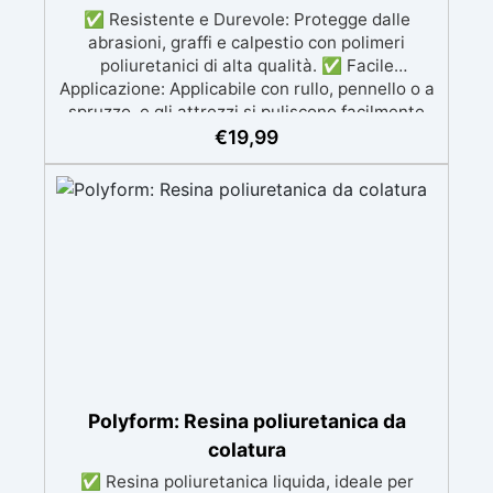
✅ Resistente e Durevole: Protegge dalle
abrasioni, graffi e calpestio con polimeri
poliuretanici di alta qualità. ✅ Facile
Applicazione: Applicabile con rullo, pennello o a
spruzzo, e gli attrezzi si puliscono facilmente
con diluente INCLUSO nel Kit ✅ Versatile:
€
19,99
Disponibile in finiture lucido e satinato,
compatibile con superfici in resina, legno,
cemento e acrilico. ✅ Semplice Manutenzione:
Superficie lavabile con sapone, riduce
l'assorbimento di sporco e batteri e facile da
ripristinare. ✅ Economica: Resa di 100-120
ml/m²; una confezione da 0.5L copre circa 4 m²
con una mano.
Polyform: Resina poliuretanica da
colatura
✅ Resina poliuretanica liquida, ideale per