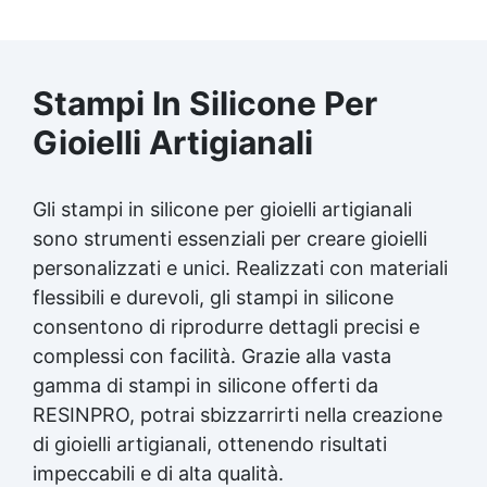
conservazione: 5 °C – 35 °C +
Confezionamento Parte A: 20 kg Parte B: 17
kg + Misure di Sicurezza Scaricare la scheda
di sicurezza (MSDS) per ogni fase del ciclo.
Stampi In Silicone
Per
Evitare il contatto con pelle e occhi. In caso
di contatto con la pelle, lavare con un
Gioielli Artigianali
prodotto idoneo. In caso di contatto con gli
occhi, risciacquare abbondantemente con
acqua e consultare immediatamente un
Gli
stampi in silicone
per gioielli artigianali
medico. Garantire una buona ventilazione. Il
sono strumenti essenziali per creare gioielli
prodotto contiene sostanze combustibili.
personalizzati e unici. Realizzati con materiali
Tenere lontano da scintille ed evitare di
fumare nelle aree adiacenti. Rispettare tutte
flessibili e durevoli, gli
stampi in silicone
le disposizioni locali di salute e sicurezza sul
consentono di riprodurre dettagli precisi e
luogo di lavoro. Dichiarazione Le
complessi con facilità. Grazie alla vasta
informazioni fornite in questa scheda tecnica
si basano esclusivamente sulle nostre
gamma di
stampi in silicone
offerti da
conoscenze di laboratorio e sulla pratica.
RESINPRO, potrai sbizzarrirti nella creazione
Tuttavia, poiché l'uso del prodotto avviene al
di gioielli artigianali, ottenendo risultati
di fuori del nostro controllo, garantiamo solo
impeccabili e di alta qualità.
la qualità intrinseca del prodotto. Ci