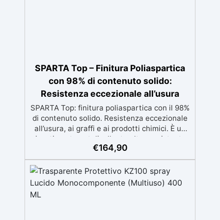
SPARTA Top – Finitura Poliaspartica
con 98% di contenuto solido:
Resistenza eccezionale all’usura
SPARTA Top: finitura poliaspartica con il 98%
di contenuto solido. Resistenza eccezionale
all’usura, ai graffi e ai prodotti chimici. È un
rivestimento autolivellante ultra-resistente,
€
164,90
con un contenuto solido del 98%, che offre
una durabilità eccezionale contro graffi,
agenti atmosferici e ingiallimento.
Caratteristiche del prodotto Alto contenuto
solido: 98% per una resistenza massima e
una finitura durevole. Autolivellante:
applicazione facile senza segni per un