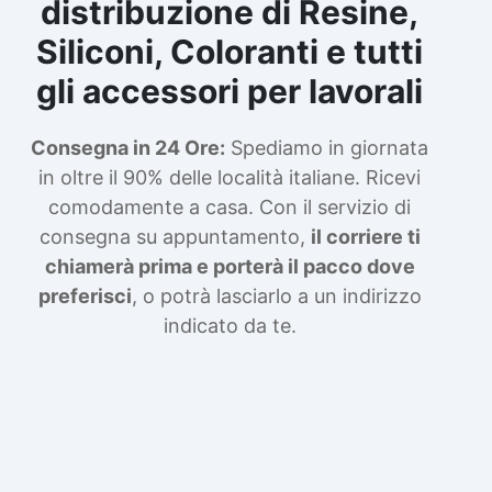
distribuzione di Resine,
sul luogo di lavoro e puliti regolarmente
secondo le raccomandazioni del produttore.
Siliconi, Coloranti e tutti
Contient des isocyanates. Peut provoquer
une réaction allergique. La lecture de la fiche
gli accessori per lavorali
de données de sécurité est obligatoire avant
utilisation. À partir du 24 août 2023, une
Consegna in 24 Ore:
Spediamo in giornata
formation appropriée est obligatoire avant
toute utilisation industrielle ou
in oltre il 90% delle località italiane. Ricevi
professionnelle.
comodamente a casa. Con il servizio di
consegna su appuntamento,
il corriere ti
chiamerà prima e porterà il pacco dove
preferisci
, o potrà lasciarlo a un indirizzo
indicato da te.