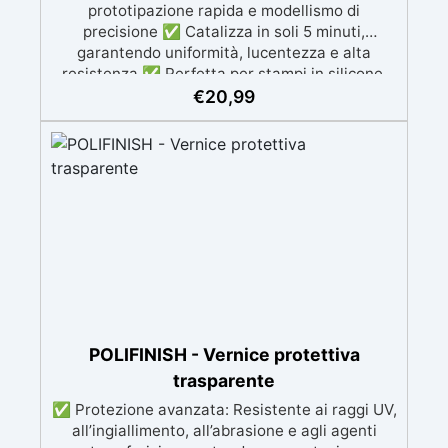
prototipazione rapida e modellismo di
precisione ✅ Catalizza in soli 5 minuti,
garantendo uniformità, lucentezza e alta
resistenza ✅ Perfetta per stampi in silicone,
colate, modellismo e prototipazione rapida ✅
€
20,99
Alta durezza, ideale per progetti dettagliati e
duraturi ✅ Colore Beige ma colorabile a
piacere sia da liquida che da solida
POLIFINISH - Vernice protettiva
trasparente
✅ Protezione avanzata: Resistente ai raggi UV,
all’ingiallimento, all’abrasione e agli agenti