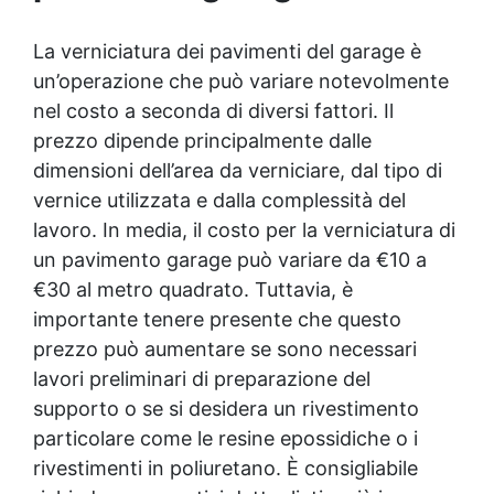
appare leggermente biancastra durante
l'applicazione, ma diventa completamente
La verniciatura dei pavimenti del garage è
satinata e incolore una volta asciutta.
un’operazione che può variare notevolmente
nel costo a seconda di diversi fattori. Il
prezzo dipende principalmente dalle
dimensioni dell’area da verniciare, dal tipo di
vernice utilizzata e dalla complessità del
lavoro. In media, il costo per la verniciatura di
un pavimento garage può variare da €10 a
€30 al metro quadrato. Tuttavia, è
importante tenere presente che questo
prezzo può aumentare se sono necessari
lavori preliminari di preparazione del
supporto o se si desidera un rivestimento
particolare come le resine epossidiche o i
rivestimenti in poliuretano. È consigliabile