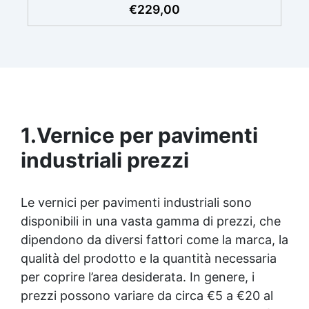
finitura resistente, uniforme e personalizzabile.
€
229,00
0,2 kg/m². Si prega di rispettare questa
Si applica facilmente a rullo e aderisce anche
indicazione, poiché la quantità del prodotto è
su superfici difficili anche verticali. Riempie
calcolata in base a questo consumo. ​
crepe e irregolarità del pavimento.
Rinnovandolo con una sola passata. 🔹 Senza
demolizioni, su qualsiasi superficie edile:
piastrelle, cemento, cotto, calcestruzzo.🔹
Perfetta adesione anche su superfici umide,
irregolari o danneggiate.🔹 Colorabile a piacere
1.
Vernice per pavimenti
si applica con un semplice ruolo o pennello🔹
Resistente al calpestio ed anche carrabile (2
industriali prezzi
mani).🔹 Asciugatura rapida: già calpestabile il
giorno successivo
Le vernici per pavimenti industriali sono
disponibili in una vasta gamma di prezzi, che
dipendono da diversi fattori come la marca, la
qualità del prodotto e la quantità necessaria
per coprire l’area desiderata. In genere, i
prezzi possono variare da circa €5 a €20 al