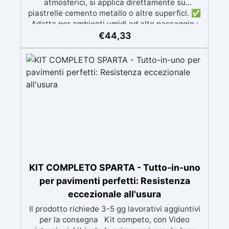
atmosferici, si applica direttamente su
piastrelle cemento metallo o altre superfici. ✅
Adatta per ambienti umidi od alto passaggio :
Formulazione Poliuretanica, ideale per ambienti
€
44,33
che richiedono la massima resistenza -
superiore alle resine epossidiche e vernici
classiche. ✅ Finitura versatile e
personalizzabile: Disponibile in qualsiasi colore,
con finitura lucida o satinata. Coprente in una
singola passata. ✅ Universale: Perfetta per
pavimentazioni , parcheggi esterni, magazzini
e , oltre a rivestimenti su acciaio
opportunamente preparato. ✅ Conformità e
sicurezza: Conforme al Regolamento Europeo
EU no. 305/2011 - Regolamento Europeo EU no.
574/2014 - Marcatura CE secondo EN 1504-2 e
KIT COMPLETO SPARTA - Tutto-in-uno
relativa Dichiarazione di Prestazione (DoP) ✅
per pavimenti perfetti: Resistenza
Facile da Usare, miscela i 2 componenti (2 : 1)
eccezionale all'usura
comodamente predosati
Il prodotto richiede 3-5 gg lavorativi aggiuntivi
per la consegna Kit competo, con Video