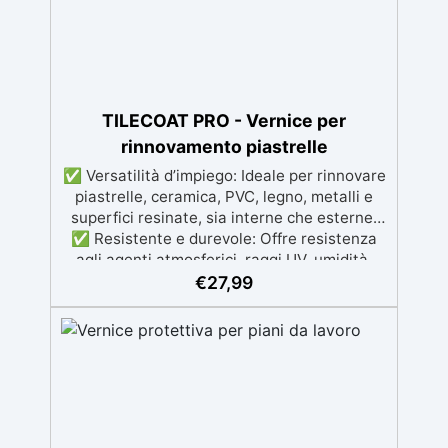
Disponibile in kit per metrature da 2m² a
100m², con una vasta gamma di pigmenti
selezionabili.
TILECOAT PRO - Vernice per
rinnovamento piastrelle
✅ Versatilità d’impiego: Ideale per rinnovare
piastrelle, ceramica, PVC, legno, metalli e
superfici resinate, sia interne che esterne.
✅ Resistente e durevole: Offre resistenza
agli agenti atmosferici, raggi UV, umidità,
abrasione e detergenti aggressivi. ✅
€
27,99
Finitura satinata ed estetica elegante:
Disponibile in colori RAL e NCS su richiesta,
con una finitura traspirante e resistente. ✅
Facile applicazione e manutenzione:
Monocomponente, si applica facilmente e
garantisce una pulizia semplice e duratura.
✅ Certificato per sicurezza: Conforme alle