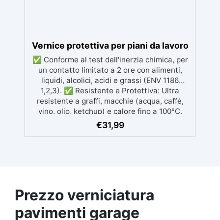
normative HACCP e marcatura CE secondo
EN 1504-2, ideale anche per ambienti con
alimenti.
Vernice protettiva per piani da lavoro
✅ Conforme al test dell'inerzia chimica, per
un contatto limitato a 2 ore con alimenti,
liquidi, alcolici, acidi e grassi (ENV 1186
1,2,3). ✅ Resistente e Protettiva: Ultra
resistente a graffi, macchie (acqua, caffè,
vino, olio, ketchup) e calore fino a 100°C,
garantendo protezione duratura. ✅
€
31,99
Compatibile con Diverse Superfici: Può
essere applicata su legno grezzo, resina
epossidica, legno stratificato e supporti
verniciati, ideale per mobili da cucina e piani
di lavoro. ✅ Facile da Applicare e
Manutenere: Facile applicazione con
Prezzo verniciatura
pennello o rullo, essiccazione in 24 ore e
pulizia con acqua, senza odori sgradevoli. ✅
pavimenti garage
Finitura Satinata e Incolore: La vernice