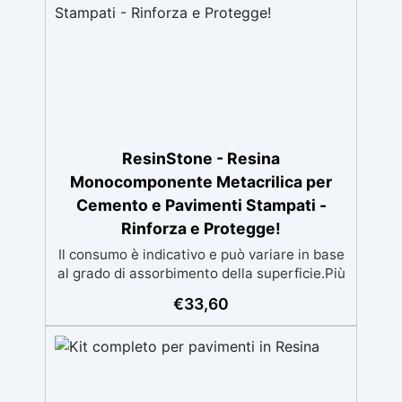
ResinStone - Resina
Monocomponente Metacrilica per
Cemento e Pavimenti Stampati -
Rinforza e Protegge!
Il consumo è indicativo e può variare in base
al grado di assorbimento della superficie.Più
la superficie è assorbente, maggiore sarà la
€
33,60
quantità di prodotto necessaria.Per un
risultato ottimale, consigliamo di acquistare
una quantità sufficiente per l’applicazione di
almeno due mani. ✅ Resina metacrilica
monocomponente per consolidare e