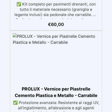
✅ Kit completo per pavimenti drenanti, con
tutto il materiale necessario (graniglia e
legante inclusi) sia pedonale che carrabile. ✅
Facile da applicare: istruzioni dettagliate per
€
60,00
risultati impeccabili, senza bisogno di
esperienza, con assistenza video/telefonica
gratuita ✅ Economico e Veloce: rinnova le
superfici con una spesa minima, evitando
costosi lavori di ripristino, in appena 24h ✅
Versatile e personalizzabile: adatto a cemento,
calcestruzzo, vecchie pavimentazioni e terra
battuta (previa consulenza). ✅ Resine
resistenti nel tempo: le resine ad alta
tecnologia garantiscono resistenza all'usura e
stabilità del colore negli anni
PROLUX - Vernice per Piastrelle
Cemento Plastica e Metallo - Carrabile
✅ Protezione avanzata: Resistente ai raggi UV,
all’ingiallimento, all’abrasione e agli agenti