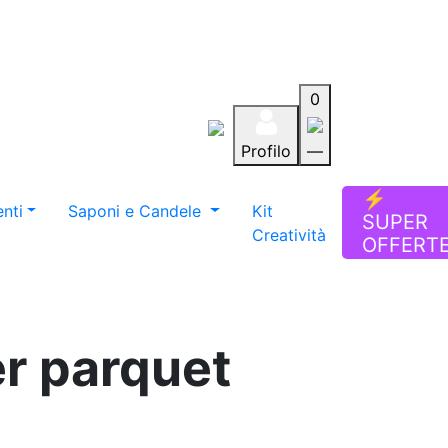
0
Profilo
—
Aiuto
Preferiti
Blog
⚡
nti
Saponi e Candele
Kit
SUPER
Creatività
OFFERT
er parquet