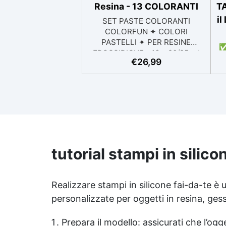
Resina - 13 COLORANTI
TA
il
SET PASTE COLORANTI
COLORFUN ✦ COLORI
PASTELLI ✦ PER RESINE
✅
EPOSSIDICHE - 13 x 20/25 ml
ta
€
26,99
Descrizione I pigmenti della
linea Colorfun offrono colori
1
intensi e brillanti, perfetti per
r
l'uso con resina epossidica
trasparente. La loro elevata
coprenza consente di ottenere
tonalità piene e vivaci con
poche gocce. Grazie alla loro
alta concentrazione,
tutorial stampi in silico
garantiscono un risultato
si
coprente senza sprechi di
prodotto. Sono ideali per
Realizzare stampi in silicone fai-da-te è
l
colorare i diversi prodotti della
personalizzate per oggetti in resina, ge
gamma RESIN PRO, assicurando
risultati sorprendenti su una
Prepara il modello: assicurati che l’ogge
varietà di superfici e