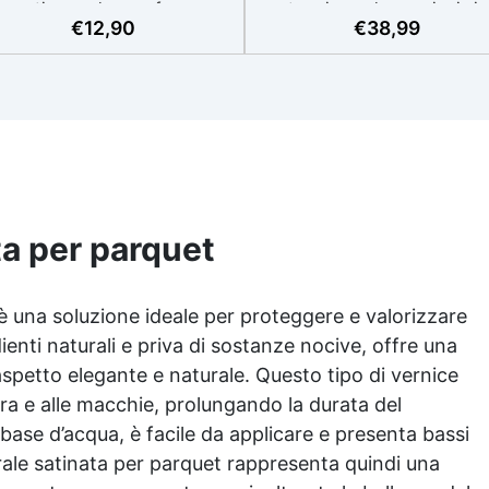
mantiene volume e forma,
esotermia per lavorazioni si
€
12,90
€
38,99
rfetto anche per applicazioni
e senza surriscaldamenti.
’esterno. ✅ Coloranti, Spatola
Resistente a graffi e
e guanti per applicare in
ingiallimento grazie ai filtri 
maggio: riproduci qualsiasi
all'alta qualità meccanica. B
onalità del legno, con il kit di
viscosità per eliminare bol
applicazione omaggio. ✅
d'aria e ottenere finiture lis
Compatibile con vernici e
Sicura, atossica, BPA/VOC fr
finiture: non lascia aloni né
certificata per il contatto
difetti visivi. ✅ Facile da
prolungato con la pelle.
arteggiare e rifinire: risultati
ta per parquet
ofessionali in pochi passaggi.
è una soluzione ideale per proteggere e valorizzare
enti naturali e priva di sostanze nocive, offre una
aspetto elegante e naturale. Questo tipo di vernice
ura e alle macchie, prolungando la durata del
ase d’acqua, è facile da applicare e presenta bassi
turale satinata per parquet rappresenta quindi una