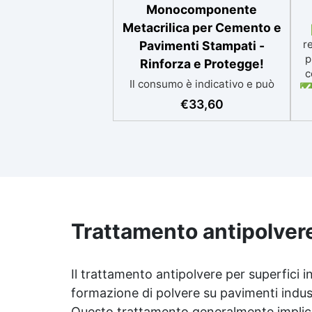
Monocomponente
Metacrilica per Cemento e
r
Pavimenti Stampati -
p
Rinforza e Protegge!
c
Il consumo è indicativo e può
✅ 
variare in base al grado di
p
€
33,60
assorbimento della
si
superficie.Più la superficie è
assorbente, maggiore sarà la
quantità di prodotto
ap
necessaria.Per un risultato
i
ottimale, consigliamo di
acquistare una quantità
sufficiente per l’applicazione di
Trattamento antipolvere
almeno due mani. ✅ Resina
Ri
metacrilica monocomponente
per consolidare e proteggere
ra
Il trattamento antipolvere per superfici 
pavimenti in cemento e
calcestruzzo ✅ Penetrazione
formazione di polvere su pavimenti indust
Pe
profonda grazie alla bassa
Questo trattamento generalmente implica l