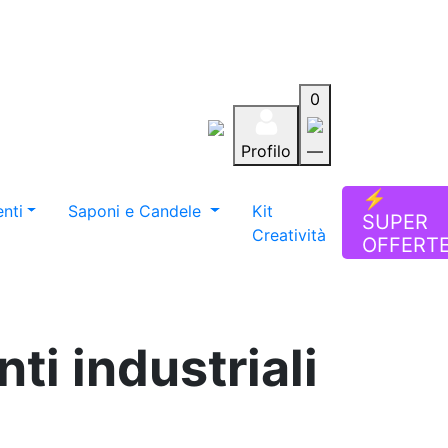
0
Profilo
—
Aiuto
Preferiti
Blog
⚡
nti
Saponi e Candele
Kit
SUPER
Creatività
OFFERT
ti industriali