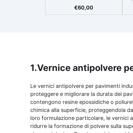
agl
necessario (graniglia e legante
€
60,00
inclusi) sia pedonale che
carrabile. ✅ Facile da applicare:
sup
istruzioni dettagliate per
risultati impeccabili, senza
bisogno di esperienza, con
assistenza video/telefonica
gratuita ✅ Economico e Veloce:
rinnova le superfici con una
spesa minima, evitando costosi
cla
1.
Vernice antipolvere pe
lavori di ripristino, in appena 24h
pe
✅ Versatile e personalizzabile:
q
adatto a cemento, calcestruzzo,
l
vecchie pavimentazioni e terra
Le vernici antipolvere per
pavimenti indus
battuta (previa consulenza). ✅
proteggere e migliorare la durata dei pavi
Resine resistenti nel tempo: le
contengono resine epossidiche o poliure
resine ad alta tecnologia
e
chimica alla superficie, proteggendola da 
garantiscono resistenza
all'usura e stabilità del colore
loro formulazione particolare, le vernici 
op
negli anni
ridurre la formazione di polvere sulla su