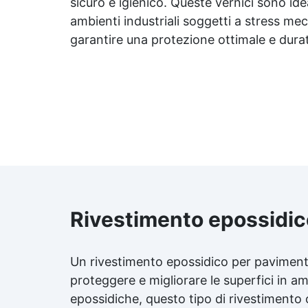
sicuro e igienico. Queste vernici sono idea
ambienti industriali soggetti a stress mecc
R
garantire una protezione ottimale e dura
s
D
m
Rivestimento epossidic
Un
rivestimento epossidico
per
pavimenti
proteggere e migliorare le superfici in am
epossidiche, questo tipo di rivestimento o