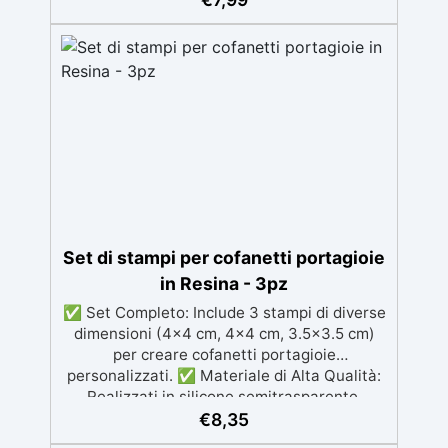
materiali che richiedono temperature da
-40°C a +210°C. ✅ Dimensioni Perfette:
Ogni stampo misura 5.0 x 3.5 cm, ideale per
ciondoli e piccoli gioielli. ✅ Versatile: Adatto
per resine, gesso, cera, ceramica liquida e
sapone, per creare pezzi unici.
Set di stampi per cofanetti portagioie
in Resina - 3pz
✅ Set Completo: Include 3 stampi di diverse
dimensioni (4x4 cm, 4x4 cm, 3.5x3.5 cm)
per creare cofanetti portagioie
personalizzati. ✅ Materiale di Alta Qualità:
Realizzati in silicone semitrasparente,
resistenti e riutilizzabili. ✅ Facili da Usare e
€
8,35
Pulire: Superficie antiaderente che facilita