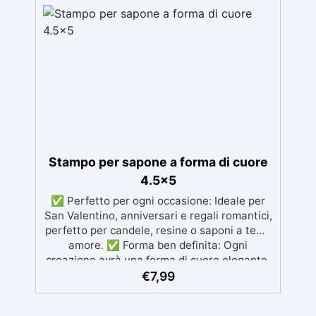
l'estrazione e la manutenzione. ✅
Resistenza Termica: Resistenti a
temperature da -40°C a +210°C, ideali per
l'uso con resina. ✅ Durabilità e Precisione:
Stampi indeformabili per creare cofanetti
portagioie eleganti e duraturi.
Stampo per sapone a forma di cuore
4.5x5
✅ Perfetto per ogni occasione: Ideale per
San Valentino, anniversari e regali romantici,
perfetto per candele, resine o saponi a tema
amore. ✅ Forma ben definita: Ogni
creazione avrà una forma di cuore elegante,
aggiungendo un tocco romantico e raffinato.
€
7,99
✅ Riutilizzabile e facile da pulire: Realizzato
per garantire un uso duraturo e risultati