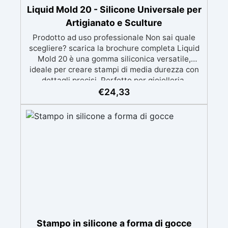
Liquid Mold 20 - Silicone Universale per
Artigianato e Sculture
Prodotto ad uso professionale Non sai quale
scegliere? scarica la brochure completa Liquid
Mold 20 è una gomma siliconica versatile,
ideale per creare stampi di media durezza con
dettagli precisi. Perfetto per gioielleria,
sculture, oggetti artistici, prototipi, saponi,
€
24,33
cosmetici solidi, candele decorative e progetti
artigianali con dettagli complessi. Compatibile
con: resina epossidica, gesso, cera, poliuretano,
cemento e materiali compositi. ✔️ EQUILIBRIO
TRA FLESSIBILITÀ E STABILITÀ Durezza Shore
A 20±2, offre la giusta elasticità per facilitare la
rimozione dei pezzi dallo stampo senza
comprometterne la forma. ✔️ PROFESSIONALE
E DETTAGLIATO Parte A: viscosità di 26000
mPa.s, perfetta per modelli molto dettagliati.
✔️ UTILIZZI CONSIGLIATI Ideale per gioielleria,
sculture, oggetti artistici e prototipazione. ✔️
Stampo in silicone a forma di gocce