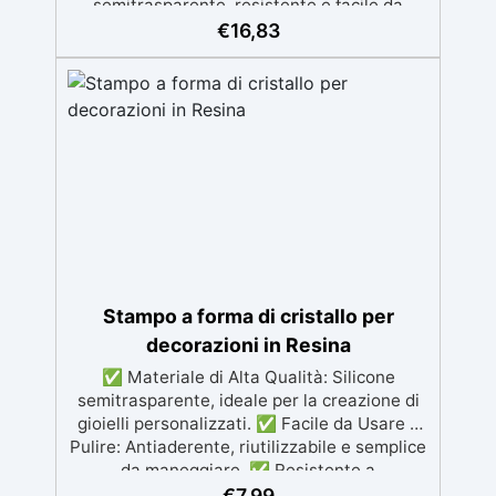
semitrasparente, resistente e facile da
stampi complessi Gomma siliconica liquida
usare, garantendo risultati eccellenti. ✅
€
16,83
Gomma siliconica morbida Gomma colata
Riutilizzabile e Facile da Pulire: Antiaderenti,
Gomma siliconica per calchi resistenti Gomma
facili da lavare e pronti per essere usati più
siliconica Gomma siliconica antiaderente See
volte. ✅ Resistenza a Temperature Estreme:
all articles →
Supporta temperature da -40°C a +210°C,
ideale per diverse tecniche e materiali. ✅
Dimensioni Pratiche: Ogni stampo misura 9.0
x 8.0 cm, perfetto per creare piccole opere
d'arte personalizzate.
Stampo a forma di cristallo per
decorazioni in Resina
✅ Materiale di Alta Qualità: Silicone
semitrasparente, ideale per la creazione di
gioielli personalizzati. ✅ Facile da Usare e
Pulire: Antiaderente, riutilizzabile e semplice
da maneggiare. ✅ Resistente a
Temperature Estreme: Funziona con
€
7,99