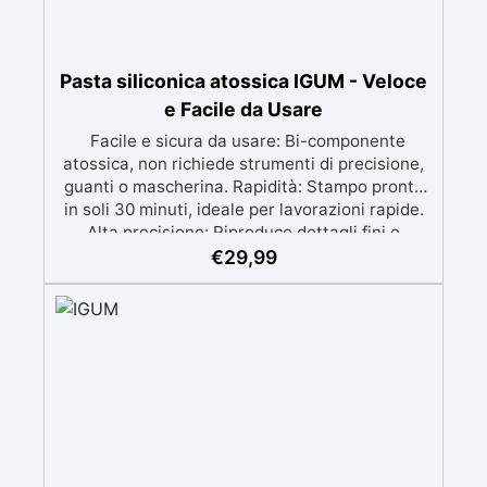
Pasta siliconica atossica IGUM - Veloce
e Facile da Usare
Facile e sicura da usare: Bi-componente
atossica, non richiede strumenti di precisione,
guanti o mascherina. Rapidità: Stampo pronto
in soli 30 minuti, ideale per lavorazioni rapide.
Alta precisione: Riproduce dettagli fini e
complessi con un risultato professionale.
€
29,99
Versatile: Compatibile con resina, gesso, cera,
metallo a basso punto di fusione, sapone e
cemento. Resistente e durevole: Consente oltre
50 tirature con materiali diversi, mantenendo
una durezza di 38 Shore A.