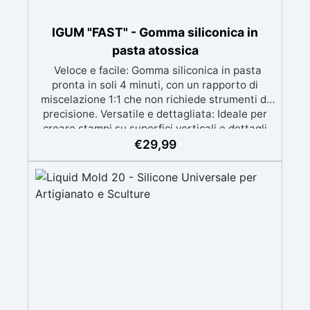
IGUM "FAST" - Gomma siliconica in
pasta atossica
Veloce e facile: Gomma siliconica in pasta
pronta in soli 4 minuti, con un rapporto di
miscelazione 1:1 che non richiede strumenti di
precisione. Versatile e dettagliata: Ideale per
creare stampi su superfici verticali e dettagli
intricati, compatibile con resine, gesso, cera,
€
29,99
metalli a bassa fusione, sapone e cemento.
Atossica e sicura: Formulazione inodore,
atossica e facile da maneggiare senza guanti o
mascherina. Alta resistenza e durabilità:
Consente oltre 50 tirature, con durezza Shore A
di 24 e minimo ritiro lineare (<0,1%). Pratica e
pulita: Antiaderente, non necessita di agenti
distaccanti né di pulizia degli strumenti dopo
l’uso.