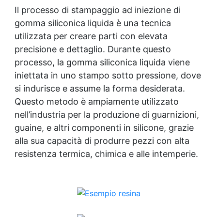
ore a 25°C. Resistenza alla lacerazione: 27
Il processo di stampaggio ad iniezione di
kN/m. Allungamento: 490%. Useful articles DIY
gomma siliconica liquida è una tecnica
Silicone Molds 32 articles ▸ Silicone per stampi
utilizzata per creare parti con elevata
fai da te Silicone per stampo Silicone per creare
precisione e dettaglio. Durante questo
stampi Creare stampi silicone Silicone per
stampi in gesso Silicone liquido per stampi
processo, la gomma siliconica liquida viene
Silicone da stampo Silicone liquido stampi Fare
iniettata in uno stampo sotto pressione, dove
uno stampo in silicone Come fare gli stampi in
si indurisce e assume la forma desiderata.
silicone Creare uno stampo in silicone
Portachiavi in silicone Come fare stampi in
Questo metodo è ampiamente utilizzato
silicone Bicchieri in silicone Creare stampo in
nell’industria per la produzione di guarnizioni,
silicone Ricetta per stampi in silicone Come
guaine, e altri componenti in silicone, grazie
fare un calco in silicone Come fare stampi in
alla sua capacità di produrre pezzi con alta
silicone 3d Silicone alimentare per stampi
Come fare uno stampo in silicone Come usare
resistenza termica, chimica e alle intemperie.
gli stampi in silicone Come mettere lo stoppino
negli stampi in silicone Come fare uno stampo
di silicone Come creare uno stampo in silicone
Cera di soia per stampi Siliconi per stampi
Forma in silicone Forme di silicone Creare
stampi in silicone Come creare stampi in