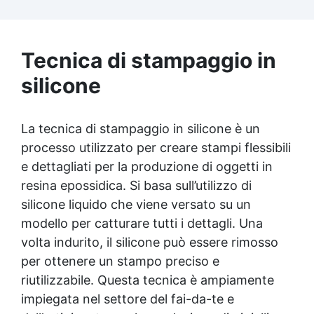
sempre impeccabili. ✅ Creatività senza
limiti: Personalizza le tue creazioni con
colori, profumi e dettagli unici. ✅ Facile da
usare: Lo stampo è progettato per essere
Tecnica di stampaggio in
intuitivo, garantendo risultati professionali
direttamente a casa tua.
silicone
La tecnica di stampaggio in silicone è un
processo utilizzato per creare stampi flessibili
e dettagliati per la produzione di oggetti in
resina epossidica. Si basa sull’utilizzo di
silicone liquido che viene versato su un
modello per catturare tutti i dettagli. Una
volta indurito, il silicone può essere rimosso
per ottenere un stampo preciso e
riutilizzabile. Questa tecnica è ampiamente
impiegata nel settore del fai-da-te e