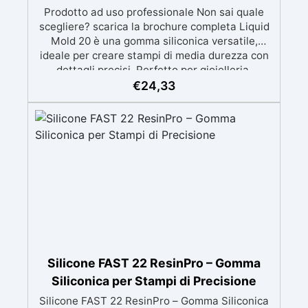
Prodotto ad uso professionale Non sai quale
scegliere? scarica la brochure completa Liquid
Mold 20 è una gomma siliconica versatile,
ideale per creare stampi di media durezza con
dettagli precisi. Perfetto per gioielleria,
sculture, oggetti artistici, prototipi, saponi,
€
24,33
cosmetici solidi, candele decorative e progetti
artigianali con dettagli complessi. Compatibile
con: resina epossidica, gesso, cera, poliuretano,
cemento e materiali compositi. ✔️ EQUILIBRIO
TRA FLESSIBILITÀ E STABILITÀ Durezza Shore
A 20±2, offre la giusta elasticità per facilitare la
rimozione dei pezzi dallo stampo senza
comprometterne la forma. ✔️ PROFESSIONALE
E DETTAGLIATO Parte A: viscosità di 26000
mPa.s, perfetta per modelli molto dettagliati.
✔️ UTILIZZI CONSIGLIATI Ideale per gioielleria,
sculture, oggetti artistici e prototipazione. ✔️
Silicone FAST 22 ResinPro – Gomma
TEMPI TECNICI Tempo di lavoro (WT): 60-80
Siliconica per Stampi di Precisione
minuti. Tempo di indurimento: 24 ore. Modalità
Silicone FAST 22 ResinPro – Gomma Siliconica
d’uso per tutta la linea Liquid Mold