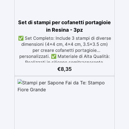
Set di stampi per cofanetti portagioie
in Resina - 3pz
✅ Set Completo: Include 3 stampi di diverse
dimensioni (4x4 cm, 4x4 cm, 3.5x3.5 cm)
per creare cofanetti portagioie
personalizzati. ✅ Materiale di Alta Qualità:
Realizzati in silicone semitrasparente,
resistenti e riutilizzabili. ✅ Facili da Usare e
€
8,35
Pulire: Superficie antiaderente che facilita
l'estrazione e la manutenzione. ✅
Resistenza Termica: Resistenti a
temperature da -40°C a +210°C, ideali per
l'uso con resina. ✅ Durabilità e Precisione:
Stampi indeformabili per creare cofanetti
portagioie eleganti e duraturi.