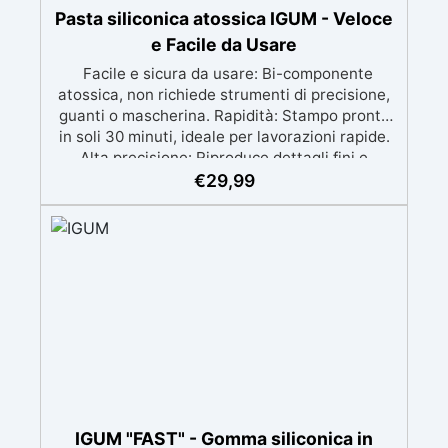
Pasta siliconica atossica IGUM - Veloce
e Facile da Usare
Facile e sicura da usare: Bi-componente
atossica, non richiede strumenti di precisione,
guanti o mascherina. Rapidità: Stampo pronto
in soli 30 minuti, ideale per lavorazioni rapide.
Alta precisione: Riproduce dettagli fini e
complessi con un risultato professionale.
€
29,99
Versatile: Compatibile con resina, gesso, cera,
metallo a basso punto di fusione, sapone e
cemento. Resistente e durevole: Consente oltre
50 tirature con materiali diversi, mantenendo
una durezza di 38 Shore A.
IGUM "FAST" - Gomma siliconica in