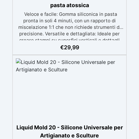
pasta atossica
Veloce e facile: Gomma siliconica in pasta
pronta in soli 4 minuti, con un rapporto di
miscelazione 1:1 che non richiede strumenti di
precisione. Versatile e dettagliata: Ideale per
creare stampi su superfici verticali e dettagli
intricati, compatibile con resine, gesso, cera,
€
29,99
metalli a bassa fusione, sapone e cemento.
Atossica e sicura: Formulazione inodore,
atossica e facile da maneggiare senza guanti o
mascherina. Alta resistenza e durabilità:
Consente oltre 50 tirature, con durezza Shore A
di 24 e minimo ritiro lineare (<0,1%). Pratica e
pulita: Antiaderente, non necessita di agenti
distaccanti né di pulizia degli strumenti dopo
l’uso.
Liquid Mold 20 - Silicone Universale per
Artigianato e Sculture