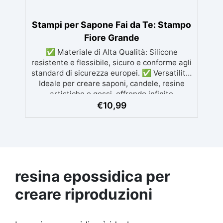
Stampi per Sapone Fai da Te: Stampo
Fiore Grande
✅ Materiale di Alta Qualità: Silicone
resistente e flessibile, sicuro e conforme agli
standard di sicurezza europei. ✅ Versatilità:
Ideale per creare saponi, candele, resine
artistiche e gessi, offrendo infinite
opportunità creative. ✅ Durabilità:
€
10,99
Riutilizzabile molte volte senza perdere
precisione nelle forme. ✅ Facile da Usare e
Pulire: Silicone antiaderente che facilita
l’estrazione e la pulizia. ✅ Design Elegante:
Lo stampo Fiore Grande di ARTSOAP
aggiunge un tocco di raffinatezza alle tue
resina epossidica per
creazioni artistiche, perfetto per regali e
prodotti artigianali.
creare riproduzioni