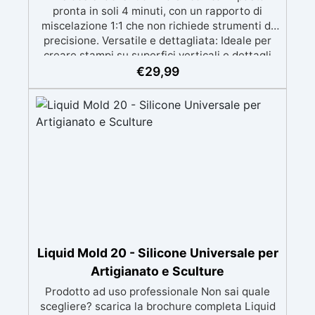
pronta in soli 4 minuti, con un rapporto di
miscelazione 1:1 che non richiede strumenti di
precisione. Versatile e dettagliata: Ideale per
creare stampi su superfici verticali e dettagli
intricati, compatibile con resine, gesso, cera,
€
29,99
metalli a bassa fusione, sapone e cemento.
Atossica e sicura: Formulazione inodore,
atossica e facile da maneggiare senza guanti o
mascherina. Alta resistenza e durabilità:
Consente oltre 50 tirature, con durezza Shore A
di 24 e minimo ritiro lineare (<0,1%). Pratica e
pulita: Antiaderente, non necessita di agenti
distaccanti né di pulizia degli strumenti dopo
l’uso.
Liquid Mold 20 - Silicone Universale per
Artigianato e Sculture
Prodotto ad uso professionale Non sai quale
scegliere? scarica la brochure completa Liquid