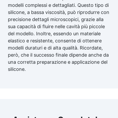
modelli complessi e dettagliati. Questo tipo di
naturalmente e riempire tutti i dettagli senza
inglobare aria. Degasaggio (opzionale): Per
silicone, a bassa viscosità, può riprodurre con
progetti con dettagli molto fini, si consiglia di
precisione dettagli microscopici, grazie alla
utilizzare un contenitore sottovuoto per
sua capacità di fluire nelle cavità più piccole
rimuovere eventuali bolle d’aria prima della
colata. Tempi e condizioni di indurimento
del modello. Inoltre, essendo un materiale
Tempo di lavorazione (WT): Circa 30-40
elastico e resistente, consente di ottenere
minuti a temperatura ambiente (25°C),
modelli duraturi e di alta qualità. Ricordate,
sufficienti per completare la colata e
però, che il successo finale dipende anche da
correggere eventuali imperfezioni.
Rimozione e manutenzione dello stampo
una corretta preparazione e applicazione del
Sformatura: Dopo l’indurimento completo,
silicone.
rimuovi delicatamente il modello dallo
stampo. La flessibilità del silicone Pure Mold
consente di separare il pezzo senza
danneggiare dettagli o bordi. Manutenzione
dello stampo: Lava lo stampo con acqua
tiepida e sapone delicato. Conserva in un
luogo asciutto e fresco, lontano dalla luce
diretta del sole. Per prolungare la vita dello
stampo, applica un olio siliconico protettivo