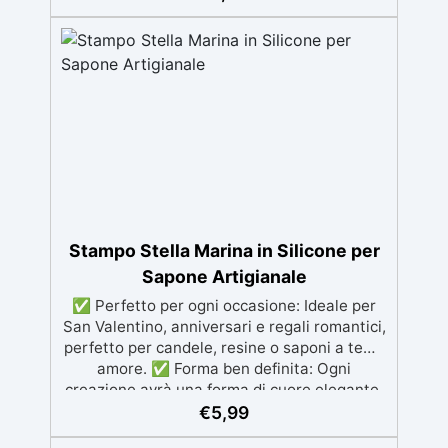
✅ Riutilizzabile e facile da pulire: Realizzato
per garantire un uso duraturo e risultati
sempre impeccabili. ✅ Creatività senza
limiti: Personalizza le tue creazioni con
colori, profumi e dettagli unici. ✅ Facile da
usare: Lo stampo è progettato per essere
intuitivo, garantendo risultati professionali
direttamente a casa tua.
Stampo Stella Marina in Silicone per
Sapone Artigianale
✅ Perfetto per ogni occasione: Ideale per
San Valentino, anniversari e regali romantici,
perfetto per candele, resine o saponi a tema
amore. ✅ Forma ben definita: Ogni
creazione avrà una forma di cuore elegante,
aggiungendo un tocco romantico e raffinato.
€
5,99
✅ Riutilizzabile e facile da pulire: Realizzato