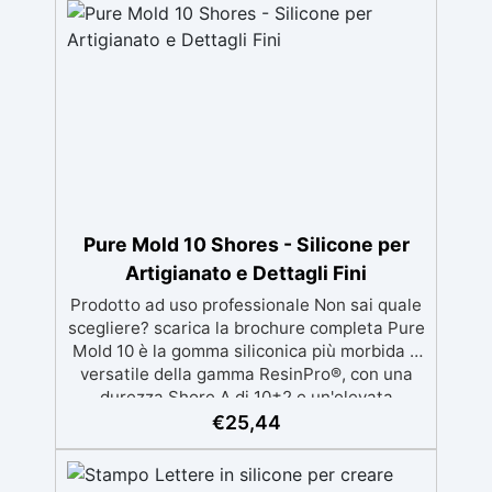
per garantire un uso duraturo e risultati
sempre impeccabili. ✅ Creatività senza
limiti: Personalizza le tue creazioni con
colori, profumi e dettagli unici. ✅ Facile da
usare: Lo stampo è progettato per essere
intuitivo, garantendo risultati professionali
direttamente a casa tua.
Pure Mold 10 Shores - Silicone per
Artigianato e Dettagli Fini
Prodotto ad uso professionale Non sai quale
scegliere? scarica la brochure completa Pure
Mold 10 è la gomma siliconica più morbida e
versatile della gamma ResinPro®, con una
durezza Shore A di 10±2 e un'elevata
trasparenza. Ideale per creare stampi
€
25,44
elastici e dettagliati, è perfetta per
applicazioni in gioielleria, miniature, saponi
artigianali e cosmetici solidi. Grazie alla