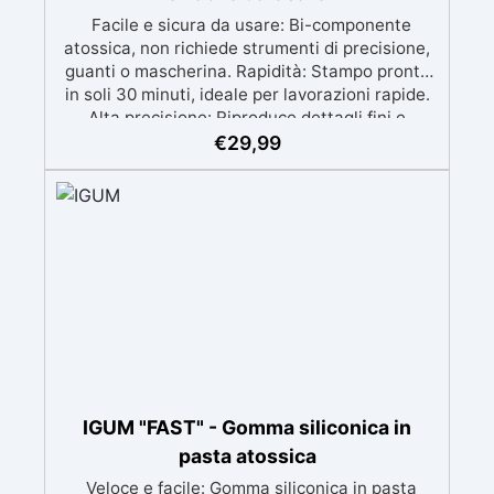
Facile e sicura da usare: Bi-componente
atossica, non richiede strumenti di precisione,
guanti o mascherina. Rapidità: Stampo pronto
in soli 30 minuti, ideale per lavorazioni rapide.
Alta precisione: Riproduce dettagli fini e
complessi con un risultato professionale.
€
29,99
Versatile: Compatibile con resina, gesso, cera,
metallo a basso punto di fusione, sapone e
cemento. Resistente e durevole: Consente oltre
50 tirature con materiali diversi, mantenendo
una durezza di 38 Shore A.
IGUM "FAST" - Gomma siliconica in
pasta atossica
Veloce e facile: Gomma siliconica in pasta