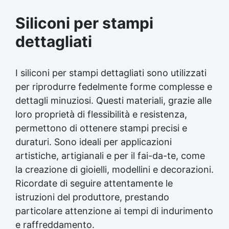
complessi Gomma siliconica per dettagli precisi
Gomma siliconica per dettagli artistici Gomma
Siliconi per stampi
siliconica per modelli artistici Gomma siliconica
per modelli durevoli Gomma siliconica per calchi
dettagliati
dettagliati Gomma siliconica per dettagli
complessi Gomma siliconica per modellini
dettagliati Gomma siliconica dettagliata
I siliconi per stampi dettagliati sono utilizzati
Gomma siliconica per modelli precisi Gomma
per riprodurre fedelmente forme complesse e
siliconica per calchi precisi Gomma siliconica
dettagli minuziosi. Questi materiali, grazie alle
per oggetti artistici Gomma siliconica per
dettagli Gomma siliconica per calchi artistici
loro proprietà di flessibilità e resistenza,
Gomma siliconica per oggetti durevoli Gomma
permettono di ottenere stampi precisi e
siliconica per modelli Gomma siliconica ad alta
duraturi. Sono ideali per applicazioni
precisione Gomma siliconica per dettagli
durevoli Gomma siliconica per modellini Gomma
artistiche, artigianali e per il fai-da-te, come
siliconica per modelli resistenti See all articles
la creazione di gioielli, modellini e decorazioni.
→ Silicone e tempi di asciugatura 15 articles ▸
Ricordate di seguire attentamente le
Formine al silicone Calco silicone Silicone
istruzioni del produttore, prestando
bicomponente Silicone per calchi Olio di
silicone In quanto tempo asciuga il silicone
particolare attenzione ai tempi di indurimento
trasparente Siliconi liquidi Silicone quanto
e raffreddamento.