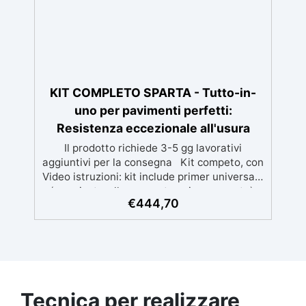
Disponibile in kit per metrature da 2m² a
100m², con una vasta gamma di pigmenti
selezionabili.
KIT COMPLETO SPARTA - Tutto-in-
uno per pavimenti perfetti:
Resistenza eccezionale all'usura
Il prodotto richiede 3-5 gg lavorativi
aggiuntivi per la consegna Kit competo, con
Video istruzioni: kit include primer universale
(per piasterelle, cemento, microcemento)
€
444,70
resina rivestimento antigraffio, pronto
all'uso! Massima resistenza all'usura: il
sistema poliaspartico SPARTA offre una
protezione eccezionale contro graffi, agenti
chimici e carichi pesanti, ideale per ambienti
ad alto traffico.​ Applicazione rapida e
semplice: la formulazione ad asciugatura
Tecnica per realizzare
veloce consente di completare l'intero