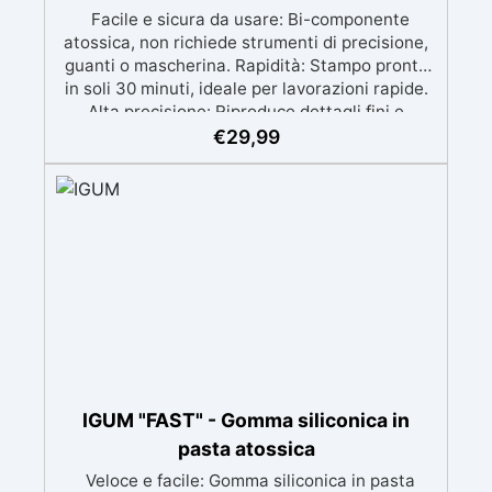
Facile e sicura da usare: Bi-componente
atossica, non richiede strumenti di precisione,
guanti o mascherina. Rapidità: Stampo pronto
in soli 30 minuti, ideale per lavorazioni rapide.
Alta precisione: Riproduce dettagli fini e
complessi con un risultato professionale.
€
29,99
Versatile: Compatibile con resina, gesso, cera,
metallo a basso punto di fusione, sapone e
cemento. Resistente e durevole: Consente oltre
50 tirature con materiali diversi, mantenendo
una durezza di 38 Shore A.
IGUM "FAST" - Gomma siliconica in
pasta atossica
Veloce e facile: Gomma siliconica in pasta