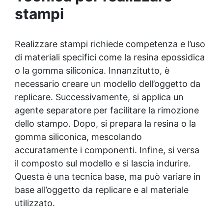
stampi
processo in un solo giorno, anche per utenti
non professionisti.​ Finitura estetica
personalizzabile: inclusi paillettes decorativi
per creare pavimenti con effetti unici e
Realizzare stampi richiede competenza e l’uso
brillanti.​​ Versatilità d'uso: adatto per
di materiali specifici come la resina epossidica
professionisti, hobbisti e ambienti industriali
o la gomma siliconica. Innanzitutto, è
che richiedono pavimenti resistenti e di
qualità superiore. La quantità di flakes
necessario creare un modello dell’oggetto da
dipende dal design scelto (copertura
replicare. Successivamente, si applica un
parziale o totale). Il consumo consigliato di
agente separatore per facilitare la rimozione
0,15–0,2 kg/m² si basa su una copertura
dello stampo. Dopo, si prepara la resina o la
parziale. Per una copertura totale, è
necessario raddoppiare la quantità
gomma siliconica, mescolando
consigliata. Sparta Top: Consumo
accuratamente i componenti. Infine, si versa
consigliato: 0,2 kg/m². Si prega di rispettare
il composto sul modello e si lascia indurire.
questa indicazione, poiché la quantità del
prodotto è calcolata in base a questo
Questa è una tecnica base, ma può variare in
consumo. ​
base all’oggetto da replicare e al materiale
utilizzato.