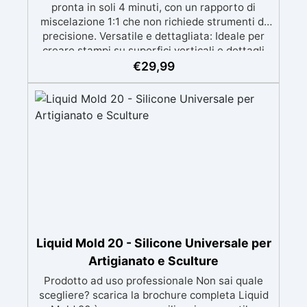
pronta in soli 4 minuti, con un rapporto di
miscelazione 1:1 che non richiede strumenti di
precisione. Versatile e dettagliata: Ideale per
creare stampi su superfici verticali e dettagli
intricati, compatibile con resine, gesso, cera,
€
29,99
metalli a bassa fusione, sapone e cemento.
Atossica e sicura: Formulazione inodore,
atossica e facile da maneggiare senza guanti o
mascherina. Alta resistenza e durabilità:
Consente oltre 50 tirature, con durezza Shore A
di 24 e minimo ritiro lineare (<0,1%). Pratica e
pulita: Antiaderente, non necessita di agenti
distaccanti né di pulizia degli strumenti dopo
l’uso.
Liquid Mold 20 - Silicone Universale per
Artigianato e Sculture
Prodotto ad uso professionale Non sai quale
scegliere? scarica la brochure completa Liquid