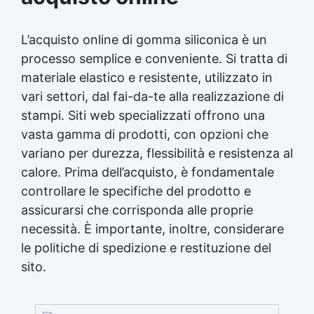
complessi Gomma siliconica per dettagli precisi
Gomma siliconica per dettagli artistici Gomma
siliconica per modelli artistici Gomma siliconica
L’acquisto online di gomma siliconica è un
per modelli durevoli Gomma siliconica per calchi
processo semplice e conveniente. Si tratta di
dettagliati Gomma siliconica per dettagli
complessi Gomma siliconica per modellini
materiale elastico e resistente, utilizzato in
dettagliati Gomma siliconica dettagliata
vari settori, dal fai-da-te alla realizzazione di
Gomma siliconica per modelli precisi Gomma
stampi. Siti web specializzati offrono una
siliconica per calchi precisi Gomma siliconica
vasta gamma di prodotti, con opzioni che
per oggetti artistici Gomma siliconica per
dettagli Gomma siliconica per calchi artistici
variano per durezza, flessibilità e resistenza al
Gomma siliconica per oggetti durevoli Gomma
calore. Prima dell’acquisto, è fondamentale
siliconica per modelli Gomma siliconica ad alta
controllare le specifiche del prodotto e
precisione Gomma siliconica per dettagli
durevoli Gomma siliconica per modellini Gomma
assicurarsi che corrisponda alle proprie
siliconica per modelli resistenti See all articles
necessità. È importante, inoltre, considerare
→ Silicone e tempi di asciugatura 15 articles ▸
le politiche di spedizione e restituzione del
Formine al silicone Calco silicone Silicone
sito.
bicomponente Silicone per calchi Olio di
silicone In quanto tempo asciuga il silicone
trasparente Siliconi liquidi Silicone quanto
tempo per asciugare Silicone tempo