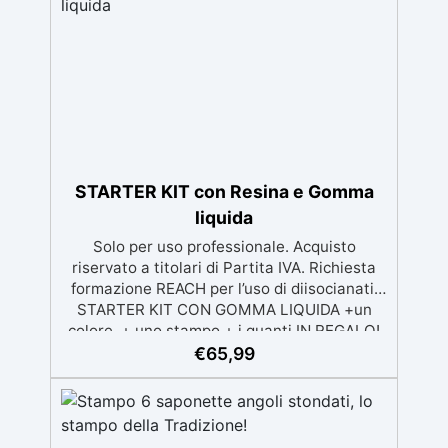
insapore, adatto a progetti creativi di lunga
durata.
STARTER KIT con Resina e Gomma
liquida
Solo per uso professionale. Acquisto
riservato a titolari di Partita IVA. Richiesta
formazione REACH per l’uso di diisocianati.
STARTER KIT CON GOMMA LIQUIDA +un
colore ,+ uno stampo + i guanti IN REGALO!
Inizia creare con RESIN PRO! Un KIT
€
65,99
contenente: – RESINA EPOSSIDICA
TRASPARENTE 800 GR – RESINA
POLIURETANICA BIANCA 1000 GR – GOMMA
SILICONICA LIQUIDA 500 GR + UNA PASTA