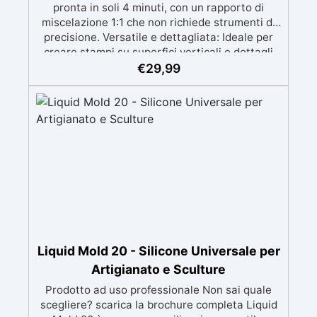
pronta in soli 4 minuti, con un rapporto di
miscelazione 1:1 che non richiede strumenti di
precisione. Versatile e dettagliata: Ideale per
creare stampi su superfici verticali e dettagli
intricati, compatibile con resine, gesso, cera,
€
29,99
metalli a bassa fusione, sapone e cemento.
Atossica e sicura: Formulazione inodore,
atossica e facile da maneggiare senza guanti o
mascherina. Alta resistenza e durabilità:
Consente oltre 50 tirature, con durezza Shore A
di 24 e minimo ritiro lineare (<0,1%). Pratica e
pulita: Antiaderente, non necessita di agenti
distaccanti né di pulizia degli strumenti dopo
l’uso.
Liquid Mold 20 - Silicone Universale per
Artigianato e Sculture
Prodotto ad uso professionale Non sai quale
scegliere? scarica la brochure completa Liquid