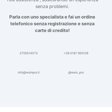
STAMPO IN SILICONE: va spedito a
senza problemi.
sorpresa. Stampo di alta qualità e
morbido,non tossico, insapore, può essere
Parla con uno specialista e fai un ordine
riutilizzato, facile da pulire. valutazione di
telefonico senza registrazione e senza
temperatura:-40 centigrado a + 210
centigradi. Scarica la Scheda di Sicurezza
carte di credito!
(Resina Epossidica): 1) componente A
2) componente B Scarica i Suggerimenti
Tecnici ( TDS)
3755514073
+39 0187 955108
info@resinpro.it
@resin_pro