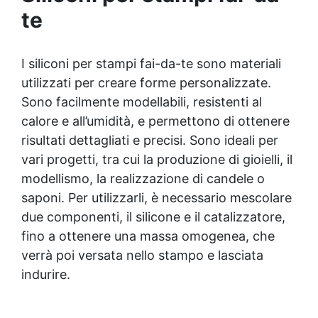
Catalisi completa dopo 24h Catalisi in film
direttamente a casa tua.
te
(1mm a 30 C): 6h 00′ In seguito, il prodotto e’
compatibile con le principali paste coloranti
in commercio. Resina trasparente per la
I siliconi per stampi fai-da-te sono materiali
creazione di bijoux e molto altro colandola in
utilizzati per creare forme personalizzate.
stampini di silicone! RESINA POLIURETANICA
BIANCA DA COLATA – bi-componente – GR
Sono facilmente modellabili, resistenti al
1000 – A + B Resina poliuretanica
calore e all’umidità, e permettono di ottenere
iWhite altamente fluido e con alta durezza,
risultati dettagliati e precisi. Sono ideali per
per la creazioni hobbistiche e la
vari progetti, tra cui la produzione di gioielli, il
prototipazione rapida nel settore del
modellismo. L’alta velocita di catalisi (30
modellismo, la realizzazione di candele o
minuti) perfette ri-produrre velocemente e
saponi. Per utilizzarli, è necessario mescolare
in maniera perfetta , oggetti di tutte le
due componenti, il silicone e il catalizzatore,
dimensioni. La resina, allo stato liquido è
facilmente colorabile con qualsiasi pasta
fino a ottenere una massa omogenea, che
colorante compatibile. Inoltre una volta
verrà poi versata nello stampo e lasciata
indurita è colorabile con colori acrilici. Da
indurire.
usare sotto la diretta sorveglianza di un
adulto. GOMMA SILICONICA LIQUIDA – GR
500 – bi- Componente A + B Gomma