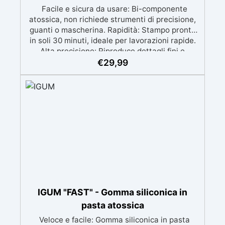
Facile e sicura da usare: Bi-componente
atossica, non richiede strumenti di precisione,
guanti o mascherina. Rapidità: Stampo pronto
in soli 30 minuti, ideale per lavorazioni rapide.
Alta precisione: Riproduce dettagli fini e
complessi con un risultato professionale.
€
29,99
Versatile: Compatibile con resina, gesso, cera,
metallo a basso punto di fusione, sapone e
cemento. Resistente e durevole: Consente oltre
50 tirature con materiali diversi, mantenendo
una durezza di 38 Shore A.
IGUM "FAST" - Gomma siliconica in
pasta atossica
Veloce e facile: Gomma siliconica in pasta