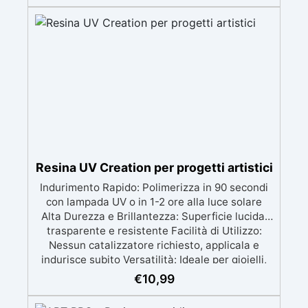
quantità sufficiente per l’applicazione di almeno
due mani. ✅ Resina metacrilica
monocomponente per consolidare e proteggere
pavimenti in cemento e calcestruzzo ✅
Penetrazione profonda grazie alla bassa
viscosità, aumentando resistenza meccanica e
chimica ✅ Finitura lucida che ravviva il colore,
protegge dall'umidità, raggi UV e rende la
superficie antipolvere ✅ Facile applicazione
con rullo, asciugatura in meno di 12 ore per una
protezione rapida e duratura ✅ Ideale per
garage, cortili, magazzini e piazzali, resistente
Resina UV Creation per progetti artistici
a temperature estreme e agenti chimici
Indurimento Rapido: Polimerizza in 90 secondi
con lampada UV o in 1-2 ore alla luce solare
Alta Durezza e Brillantezza: Superficie lucida,
trasparente e resistente Facilità di Utilizzo:
Nessun catalizzatore richiesto, applicala e
indurisce subito Versatilità: Ideale per gioielli,
accessori e decorazioni personalizzate Nuova
€
10,99
Formula: Non lascia superfici appiccicose,
risultato pulito e sicuro