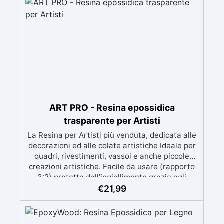
ART PRO - Resina epossidica
trasparente per Artisti
La Resina per Artisti più venduta, dedicata alle
decorazioni ed alle colate artistiche Ideale per
quadri, rivestimenti, vassoi e anche piccole
creazioni artistiche. Facile da usare (rapporto
3:2) protetta dall’ingiallimento grazie agli
speciali filtri UV Formula densa : non cola via,
€
21,99
mantenendo i design precisi e puliti. Indurisce
in 12-24h garantendo una superficie lucida e
brillante