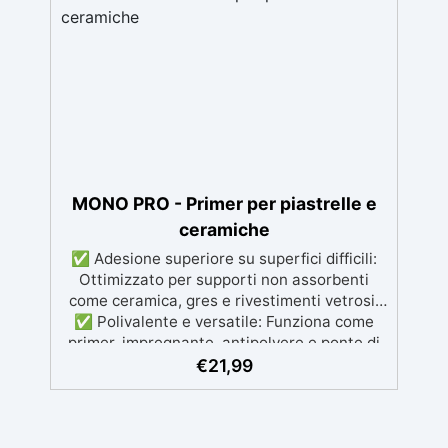
con una finitura traspirante e resistente. ✅
Facile applicazione e manutenzione:
Monocomponente, si applica facilmente e
garantisce una pulizia semplice e duratura.
✅ Certificato per sicurezza: Conforme alle
normative HACCP e marcatura CE secondo
EN 1504-2, ideale anche per ambienti con
alimenti.
MONO PRO - Primer per piastrelle e
ceramiche
✅ Adesione superiore su superfici difficili:
Ottimizzato per supporti non assorbenti
come ceramica, gres e rivestimenti vetrosi.
✅ Polivalente e versatile: Funziona come
primer, impregnante, antipolvere e ponte di
adesione per superfici minerali e
€
21,99
calcestruzzo. ✅ Penetrazione profonda e
consolidamento: Garantisce un'adesione
uniforme e duratura, riducendo porosità e
migliorando la resistenza del supporto. ✅