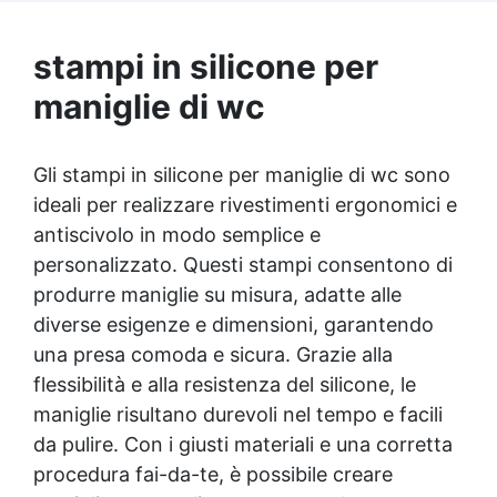
Compatibilità universale: Sovraverniciabile
con qualsiasi sistema resinoso senza
stampi in silicone per
alterare il colore del supporto o creare
effetto bagnato. ✅ Facilità d’uso e
maniglie di wc
monocomponente: Applicazione semplice e
rapida, con residuo secco al 24% per risultati
estetici e funzionali ottimali.
Gli stampi in silicone per maniglie di wc sono
ideali per realizzare rivestimenti ergonomici e
antiscivolo in modo semplice e
personalizzato. Questi stampi consentono di
produrre maniglie su misura, adatte alle
diverse esigenze e dimensioni, garantendo
una presa comoda e sicura. Grazie alla
flessibilità e alla resistenza del silicone, le
maniglie risultano durevoli nel tempo e facili
da pulire. Con i giusti materiali e una corretta
procedura fai-da-te, è possibile creare