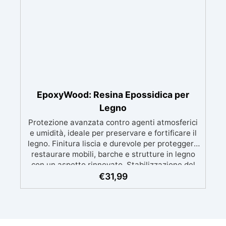
EpoxyWood: Resina Epossidica per
Legno
Protezione avanzata contro agenti atmosferici
e umidità, ideale per preservare e fortificare il
legno. Finitura liscia e durevole per proteggere
restaurare mobili, barche e strutture in legno
con un aspetto rinnovato. Stabilizzazione del
legno senza bolle d’aria, perfetta per riprisitini e
€
31,99
riparazioni durevoli nel tempo. Elevata
resistenza chimica e meccanica, facilmente
colorabile per progetti creativi e robusti. Adatta
a diverse superfici, incluse vetroresina e