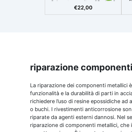
p
Colorante a scelta – 25 ml✅ 2
ve
€
22,00
paia di guanti protettivi✅ 1
La
spatola per applicazione
mi
mastice✅ 2 bastoncini per
miscelazione e 1 contenitore per
Ad
miscelare i componenti✅ Rullo
b
per applicare la vernice il kit
Shower Fix è indicato solo per la
a
riparazione di danni localizzati
Ade
sul piatto doccia. Non è adatto al
cambio colore completo. Per
riparazione componenti 
pl
questo tipo di applicazione,
acquistate
prolux https://www.resinpro.it/product/
La riparazione dei componenti metallici 
funzionalità e la durabilità di parti in acc
richiedere l’uso di resine epossidiche ad al
o buchi. I rivestimenti anticorrosione so
riparate da agenti esterni dannosi. Nel set
riparazione di componenti metallici, che i