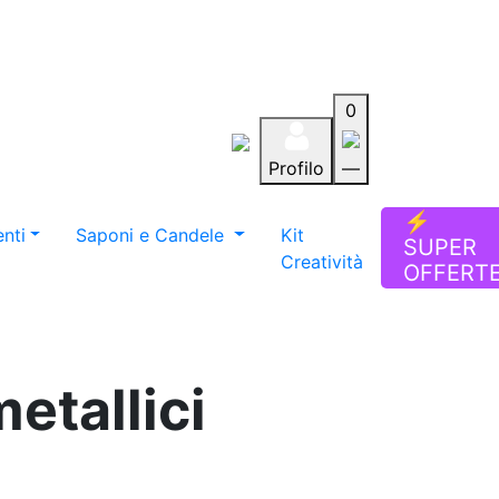
0
Profilo
—
Aiuto
Preferiti
Blog
⚡
nti
Saponi e Candele
Kit
SUPER
Creatività
OFFERT
etallici