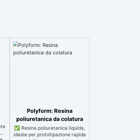
te
avi
ioni
,
i o
🧰
zza
ere
gere
Polyform: Resina
0%
poliuretanica da colatura
nte
✅ Resina poliuretanica liquida,
i
za
ideale per prototipazione rapida
re
le