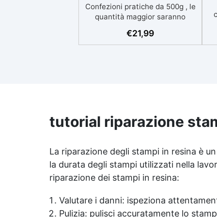
Confezioni pratiche da 500g , le
quantità maggior saranno
forniti con multipli di questo kit
€
21,99
(es: 2kg = 4 kit da 500g) Ideale
per principianti: a prova di
errore, perfetta per chi inizia.
Sempre lucida: garantisce una
finitura brillante e uniforme in
ogni condizione. Facilissima da
usare: rapporto di miscelazione
intuitivo basta mescolare i 2
tutorial riparazione sta
componenti in parti uguali
Versatile e creativa: adatta per
colate, rivestimenti e colorabile
a piacere. Resistente :
La riparazione degli stampi in resina è 
lucentezza duratura e alta
la durata degli stampi utilizzati nella lav
resistenza a graffi e umidità.
riparazione dei stampi in resina:
Valutare i danni: ispeziona attentamen
Pulizia: pulisci accuratamente lo stam