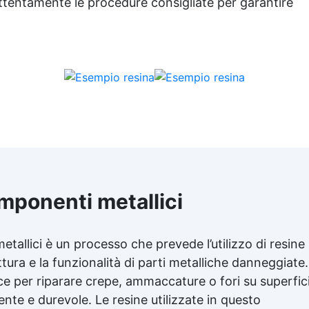
attentamente le procedure consigliate per garantire
senza strapparsi 🧴 Facile 
usare – basta avvolgere e tir
per creare una guarnizion
ermetica 🛠 Resistente a ol
carburanti, raggi UV e agen
atmosferici 💡 Perché scegli
il nastro Repair Tape 💧
Riparazioni istantanee Fer
perdite su tubi, manicotti 
raccordi in pochi secondi.
Isolante elettrico Protegge
sigilla cavi, connettori e
cablaggi.🔥 Alta resistenz
termica e chimica Ideale p
mponenti metallici
ambienti industriali e
automobilistici.🧰 Versatile
riutilizzabile Si rimuove
tallici è un processo che prevede l’utilizzo di resine
facilmente senza residui.
uttura e la funzionalità di parti metalliche danneggiate.
Leggero e pulito Nessuna col
nessun residuo, nessun temp
e per riparare crepe, ammaccature o fori su superfic
attesa. 🔧 Applicazioni prati
nte e durevole. Le resine utilizzate in questo
Sigillatura e riparazione di t