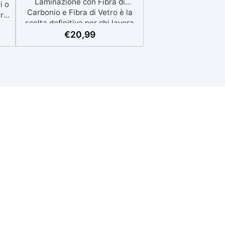
i o
ro:
€
20,99
oni
re
asi
di
é
ti
gi.