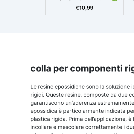
per incollaggi e stuccature. ✅
€
10,99
Ottima adesione: Perfetto per
marmi, graniti, pietre naturali e
tr
artificiali. ✅ Resistente alle
fin
intemperie: Inalterabile alle
condizioni atmosferiche e
co
resistente agli UV. ✅
✅ 
Applicazioni verticali: Ideale per
c
applicazioni verticali, senza
mes
rischio di colature. ✅ Facile da
d
usare: Miscelazione semplice
colla per componenti rig
s
con rapporto 100:50 per risultati
d
ottimali.
Le resine epossidiche sono la soluzione 
F
rigidi. Queste resine, composte da due co
garantiscono un’aderenza estremamente fo
epossidica è particolarmente indicata per
plastica rigida. Prima dell’applicazione,
P
incollare e mescolare correttamente i due