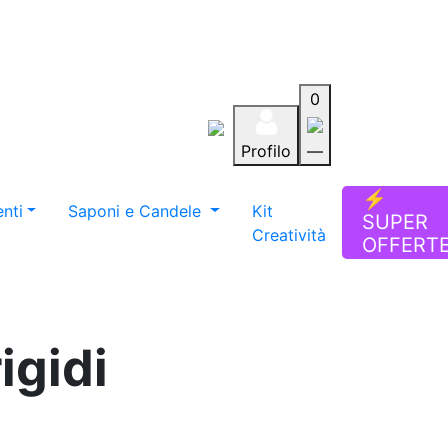
0
Profilo
—
Aiuto
Preferiti
Blog
⚡
nti
Saponi e Candele
Kit
SUPER
Creatività
OFFERT
igidi