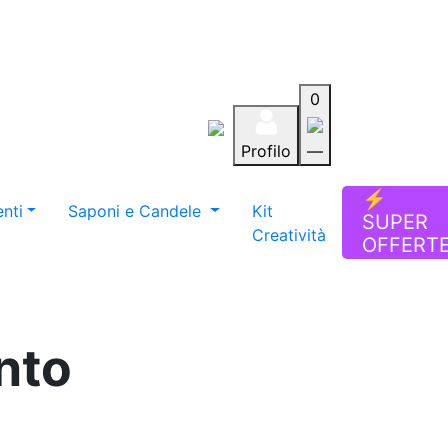
0
Profilo
—
Aiuto
Preferiti
Blog
⚡
nti
Saponi e Candele
Kit
SUPER
Creatività
OFFERT
nto