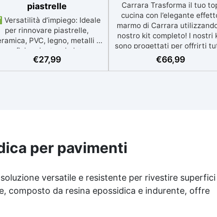
piastrelle
Versatilità d’impiego: Ideale
per rinnovare piastrelle,
ramica, PVC, legno, metalli e
uperfici resinate, sia interne
€
27,99
€
66,99
che esterne. ✅ Resistente e
urevole: Offre resistenza agli
agenti atmosferici, raggi UV,
idità, abrasione e detergenti
gressivi. ✅ Finitura satinata
ed estetica elegante:
sponibile in colori RAL e NCS
su richiesta, con una finitura
traspirante e resistente. ✅
idica per pavimenti
Facile applicazione e
manutenzione:
Monocomponente, si applica
oluzione versatile e resistente per rivestire superfici
facilmente e garantisce una
e, composto da resina epossidica e indurente, offre
ulizia semplice e duratura. ✅
Certificato per sicurezza:
Conforme alle normative