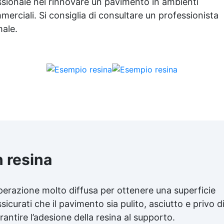
istente al calpestio ed anche
essionale nel rinnovare un pavimento in ambienti
carrabile (2 mani).🔹
merciali. Si consiglia di consultare un professionista
Asciugatura rapida: già
male.
pestabile il giorno successivo
 resina
perazione molto diffusa per ottenere una superficie
ssicurati che il pavimento sia pulito, asciutto e privo d
antire l’adesione della resina al supporto.