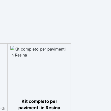
Kit completo per
pavimenti in Resina
i resina per m², aggiungendo qualche goccia di colorante nero. Applica il primer uniformemente con un rullo o una spatola. Lascia asciugare per 12 ore. Passo N2: Applicazione Resina Applica del nastro adesivo lungo i bordi del piano di lavoro. Mescola la resina e dividila in quattro parti: 85% nero e 15% in 3 contenitori separati per i colori rosso ossido, oro e oro ricco. Versa la resina nera sulla superficie. Crea venature con i colori rosso, oro e oro ricco, usando una spatolina per sfumarle. Spruzza alcool isopropilico sulla superficie per un effetto granito realistico. Consigli Finali Usa una torcia a propano per rimuovere bolle d’aria. Dopo 1,5 ore, rimuovi il nastro adesivo e livella eventuali bordi secchi con una spatola. Per proteggere il piano, applica un rivestimento finale come il PoliShield