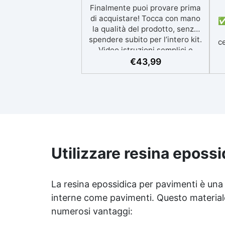
Finalmente puoi provare prima
di acquistare! Tocca con mano
✅ 
la qualità del prodotto, senza
spendere subito per l’intero kit.
ce
Video istruzioni semplici e
s
assistenza tecnica sempre a
€
43,99
disposizione IL KIT DI PROVA
d
RICOPRE 1m² la descrizione fa
riferimento al prodotto
um
completo, nel campione di prova
ag
non è presente il mastice
epossidico ed il protettivo ✅
Di
Per ogni superficie: grazie al
primer universale è applicabile
Utilizzare resina eposs
sia su calcestruzzo, piastrelle e
superfici irregolari o
danneggiate. ✅ Facile da
La resina epossidica per pavimenti è una s
applicare: Video Guida completa
interne come pavimenti. Questo material
inclusa, 3 semplici passaggi,
p
dalla preparazione della
numerosi vantaggi:
superficie alla finitura