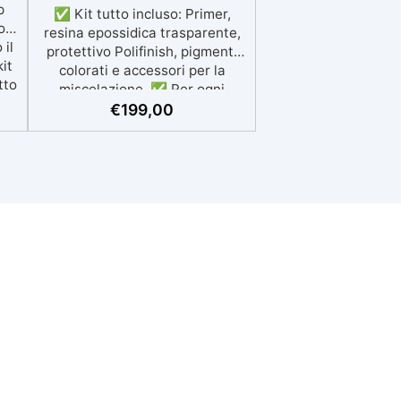
✅ Kit tutto incluso: Primer,
resina epossidica trasparente,
protettivo Polifinish, pigmenti
colorati e accessori per la
miscelazione. ✅ Per ogni
superficie: grazie al primer
€
199,00
universale è applicabile sia su
calcestruzzo, piastrelle e
superfici irregolari o
danneggiate. ✅ Facile da
applicare: Video Guida completa
inclusa, 3 semplici passaggi,
dalla preparazione della
superficie alla finitura
protettiva antigraffio. ✅
Risultati professionali: Sistema
autolivellante, resistente ai
raggi UV, duraturo e con finitura
lucida o satinata. ✅
Personalizzabile: Disponibile in
kit per metrature da 2m² a