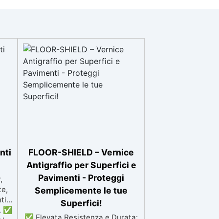
nti
FLOOR-SHIELD – Vernice
Antigraffio per Superfici e
Pavimenti - Proteggi
,
te,
Semplicemente le tue
ti
Superfici!
o. ✅
✅ Elevata Resistenza e Durata: