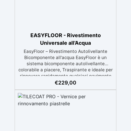
EASYFLOOR - Rivestimento
Universale all’Acqua
EasyFloor – Rivestimento Autolivellante
Bicomponente all'acqua EasyFloor è un
sistema bicomponente autolivellante
colorabile a piacere, Traspirante e ideale per
rinnovare rapidamente qualsiasi pavimento
con una finitura resistente, uniforme e
€
229,00
personalizzabile. Si applica facilmente a rullo
e aderisce anche su superfici difficili anche
verticali. Riempie crepe e irregolarità del
pavimento. Rinnovandolo con una sola
passata. 🔹 Senza demolizioni, su qualsiasi
superficie edile: piastrelle, cemento, cotto,
calcestruzzo.🔹 Perfetta adesione anche su