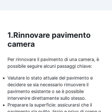
superficie: grazie al primer universale è
applicabile sia su calcestruzzo, piastrelle e
superfici irregolari o danneggiate. ✅ Facile da
applicare: Video Guida completa inclusa, 3
semplici passaggi, dalla preparazione della
superficie alla finitura protettiva antigraffio. ✅
1.
Rinnovare pavimento
Risultati professionali: Sistema autolivellante,
resistente ai raggi UV, duraturo e con finitura
camera
lucida o satinata. ✅ Personalizzabile:
Disponibile in kit per metrature da 2m² a 100m²,
con una vasta gamma di pigmenti selezionabili.
Per rinnovare il pavimento di una camera, è
possibile seguire alcuni passaggi chiave:
Valutare lo stato attuale del pavimento e
decidere se sia necessario rimuovere il
pavimento esistente o se è possibile
intervenire direttamente sullo stesso.
Preparare la superficie: assicurarsi che il
pavimento sia pulito, liscio e privo di crepe o