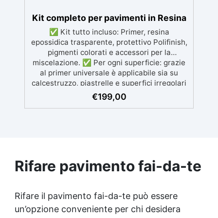
Kit completo per pavimenti in Resina
✅ Kit tutto incluso: Primer, resina
epossidica trasparente, protettivo Polifinish,
pigmenti colorati e accessori per la
miscelazione. ✅ Per ogni superficie: grazie
al primer universale è applicabile sia su
calcestruzzo, piastrelle e superfici irregolari
o danneggiate. ✅ Facile da applicare: Video
€
199,00
Guida completa inclusa, 3 semplici passaggi,
dalla preparazione della superficie alla
finitura protettiva antigraffio. ✅ Risultati
professionali: Sistema autolivellante,
resistente ai raggi UV, duraturo e con finitura
lucida o satinata. ✅ Personalizzabile:
Rifare pavimento fai-da-te
Disponibile in kit per metrature da 2m² a
100m², con una vasta gamma di pigmenti
selezionabili.
Rifare il pavimento fai-da-te può essere
un’opzione conveniente per chi desidera