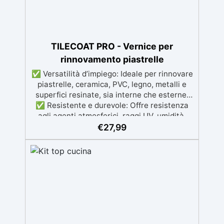
superfici umide, irregolari o danneggiate.🔹
Colorabile a piacere si applica con un
semplice ruolo o pennello🔹 Resistente al
calpestio ed anche carrabile (2 mani).🔹
Asciugatura rapida: già calpestabile il giorno
TILECOAT PRO - Vernice per
successivo
rinnovamento piastrelle
✅ Versatilità d’impiego: Ideale per rinnovare
piastrelle, ceramica, PVC, legno, metalli e
superfici resinate, sia interne che esterne.
✅ Resistente e durevole: Offre resistenza
agli agenti atmosferici, raggi UV, umidità,
abrasione e detergenti aggressivi. ✅
€
27,99
Finitura satinata ed estetica elegante:
Disponibile in colori RAL e NCS su richiesta,
con una finitura traspirante e resistente. ✅
Facile applicazione e manutenzione:
Monocomponente, si applica facilmente e
garantisce una pulizia semplice e duratura.
✅ Certificato per sicurezza: Conforme alle
normative HACCP e marcatura CE secondo
EN 1504-2, ideale anche per ambienti con