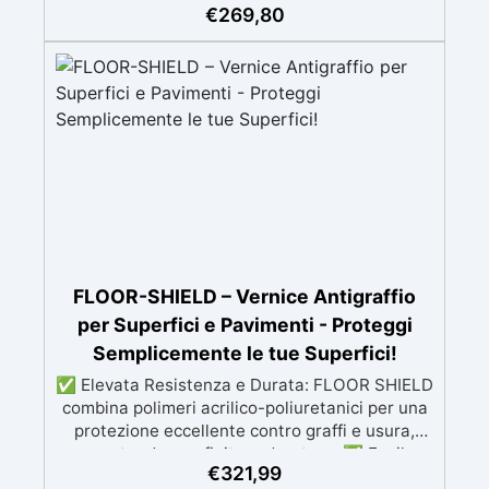
applicare: Video Guida completa inclusa, 3
€
269,80
0,2 kg/m². Si prega di rispettare questa
semplici passaggi, dalla preparazione della
indicazione, poiché la quantità del prodotto è
superficie alla finitura protettiva antigraffio. ✅
calcolata in base a questo consumo. ​
Risultati professionali: Sistema autolivellante,
resistente ai raggi UV, duraturo e con finitura
lucida o satinata. ✅ Personalizzabile:
Disponibile in kit per metrature da 2m² a 100m²,
con una vasta gamma di pigmenti selezionabili.
FLOOR-SHIELD – Vernice Antigraffio
per Superfici e Pavimenti - Proteggi
Semplicemente le tue Superfici!
✅ Elevata Resistenza e Durata: FLOOR SHIELD
combina polimeri acrilico-poliuretanici per una
protezione eccellente contro graffi e usura,
garantendo una finitura duratura. ✅ Facile
€
321,99
Applicazione: Si applica facilmente con rullo,