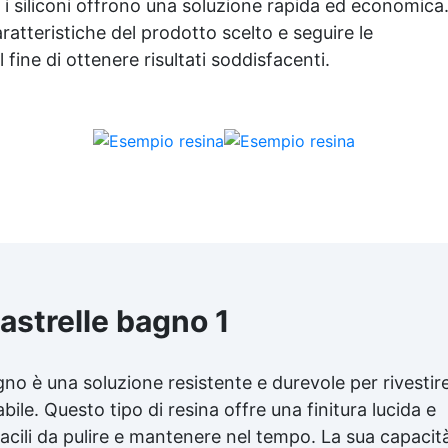
colore, protegge dall'umidit
 i siliconi offrono una soluzione rapida ed economica
raggi UV e rende la superfic
atteristiche del prodotto scelto e seguire le
antipolvere ✅ Facile
 fine di ottenere risultati soddisfacenti.
applicazione con rullo,
asciugatura in meno di 12 o
per una protezione rapida 
duratura ✅ Ideale per gara
cortili, magazzini e piazzali
resistente a temperature
estreme e agenti chimici
astrelle bagno 1
gno è una soluzione resistente e durevole per rivestir
le. Questo tipo di resina offre una finitura lucida e
 facili da pulire e mantenere nel tempo. La sua capacit