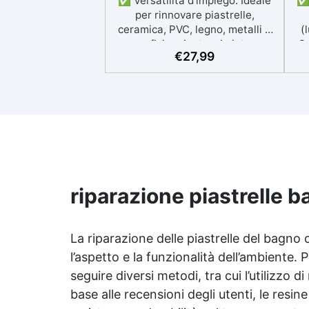
✅ Versatilità d’impiego: Ideale
✅ 
per rinnovare piastrelle,
ceramica, PVC, legno, metalli e
(
superfici resinate, sia interne
Co
€
27,99
che esterne. ✅ Resistente e
durevole: Offre resistenza agli
agenti atmosferici, raggi UV,
umidità, abrasione e detergenti
mis
aggressivi. ✅ Finitura satinata
mi
ed estetica elegante: Disponibile
p
in colori RAL e NCS su richiesta,
Sho
con una finitura traspirante e
ri
resistente. ✅ Facile
sul
applicazione e manutenzione:
c
riparazione piastrelle 
Monocomponente, si applica
facilmente e garantisce una
pulizia semplice e duratura. ✅
pro
La riparazione delle piastrelle del bagn
Certificato per sicurezza:
l’aspetto e la funzionalità dell’ambiente. 
Conforme alle normative HACCP
seguire diversi metodi, tra cui l’utilizzo di
e marcatura CE secondo EN
1504-2, ideale anche per
base alle recensioni degli utenti, le res
ambienti con alimenti.