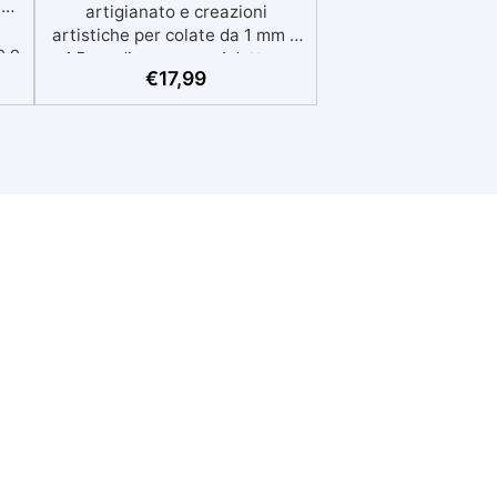
ta
artigianato e creazioni
artistiche per colate da 1 mm a
e e
1,5 cm di spessore. Adatta a
o:
€
17,99
Tutti grazie al facile rapporto di
to,
miscelazione 2:1, garantisce un
o
risultato senza imperfezioni
i,
Bassa viscosità per colate
senza bolle, compatibile con
a:
legno, silicone, vetro, metallo e
altri materiali. Certificata post-
 e
catalisi atossica e sicura per il
contatto con la pelle, Bpa Free
e senza Solventi (Voc Free)
Superficie lucida, autolivellante
e con filtri UV anti-ingiallimento
per una finitura durevole e
brillante.