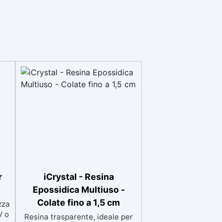
r
iCrystal - Resina
Epossidica Multiuso -
Colate fino a 1,5 cm
zza
V o
Resina trasparente, ideale per