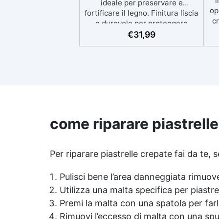
i
ideale per preservare e
op
fortificare il legno. Finitura liscia
c
e durevole per proteggere
restaurare mobili, barche e
€
31,99
strutture in legno con un
aspetto rinnovato.
i
Stabilizzazione del legno senza
v
bolle d’aria, perfetta per
pe
riprisitini e riparazioni durevoli
nel tempo. Elevata resistenza
chimica e meccanica, facilmente
colorabile per progetti creativi e
come riparare piastrelle
co
robusti. Adatta a diverse
superfici, incluse vetroresina e
metallo, semplice da usare
Per riparare piastrelle crepate fai da te, 
(rapporto 2 a 1).
Pulisci bene l’area danneggiata rimuov
Utilizza una malta specifica per piastrel
Premi la malta con una spatola per far
Rimuovi l’eccesso di malta con una sp