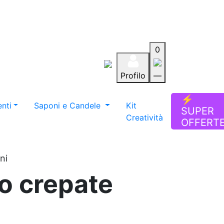
0
Profilo
—
Aiuto
Preferiti
Blog
⚡
nti
Saponi e Candele
Kit
SUPER
Creatività
OFFERT
ni
no crepate