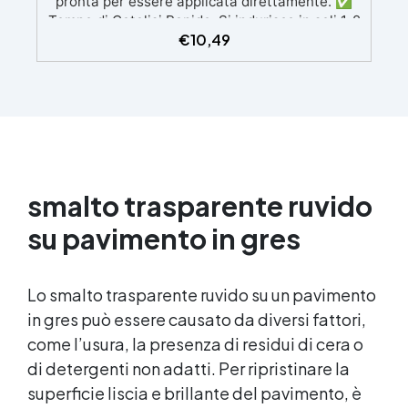
pronta per essere applicata direttamente. ✅
Tempo di Catalisi Rapido: Si indurisce in soli 1-2
€
10,49
minuti sotto lampada UV. ✅ Versatilità:
Perfetta per gioielli, accessori per capelli,
pendenti, braccialetti, anelli e altro. ✅ Facile
Applicazione: Immergi o utilizza un pennello per
una copertura uniforme e sicura.
smalto trasparente ruvido
su pavimento in gres
Lo smalto trasparente ruvido su un pavimento
in gres può essere causato da diversi fattori,
come l’usura, la presenza di residui di cera o
di detergenti non adatti. Per ripristinare la
superficie liscia e brillante del pavimento, è