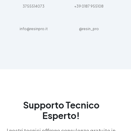
3755514073
+39 0187 955108
info@resinpro.it
@resin_pro
Supporto Tecnico
Esperto!
I nostri tecnici offrono consulenze gratuite in