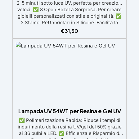
2-5 minuti sotto luce UV, perfetta per creazioni
veloci. ✅ 8 Open Bezel a Sorpresa: Per creare
gioielli personalizzati con stile e originalità. ✅
2 Stampi Rettangolari in Silicone: Facilita la
creazione di forme precise e professionali. ✅
€
31,50
Torcia UV 21W (EPIC KIT) o Torcia UV 21 LED
(EPIC KIT XL): Asciugatura rapida e uniforme
della resina. ✅ 2 Pigmenti Neon da 10 gr:
Aggiungi un tocco scintillante e colorato alle
tue creazioni.
Lampada UV 54WT per Resina e Gel UV
✅ Polimerizzazione Rapida: Riduce i tempi di
indurimento della resina UV/gel del 50% grazie
ai 36 bulbi a LED. ✅ Efficienza e Risparmio di