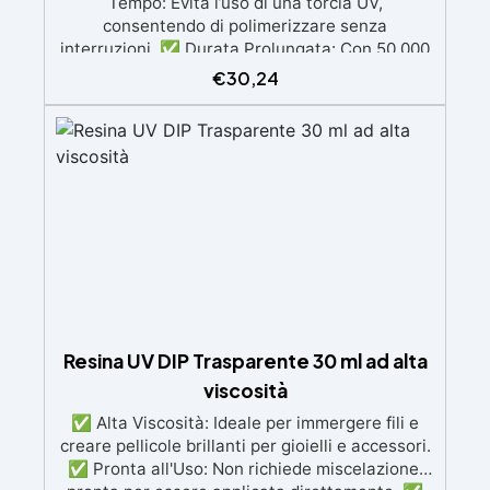
Tempo: Evita l’uso di una torcia UV,
consentendo di polimerizzare senza
interruzioni. ✅ Durata Prolungata: Con 50.000
ore di durata, ideale per uso professionale e
€
30,24
fai-da-te. ✅ Sensori Automatici e Timer
Preimpostati: Si accende e si spegne
automaticamente per una maggiore comodità.
✅ Compatibilità Universale: Funziona con gel e
resine compatibili con LED e UV, perfetta anche
per la Nail Art.
Resina UV DIP Trasparente 30 ml ad alta
viscosità
✅ Alta Viscosità: Ideale per immergere fili e
creare pellicole brillanti per gioielli e accessori.
✅ Pronta all'Uso: Non richiede miscelazione,