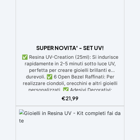
SUPER NOVITA' - SET UV!
✅ Resina UV-Creation (25ml): Si indurisce
rapidamente in 2-5 minuti sotto luce UV,
perfetta per creare gioielli brillanti e
durevoli. ✅ 6 Open Bezel Raffinati: Per
realizzare ciondoli, orecchini e altri gioielli
personalizzati. ✅ Adesivi Decorativi:
Aggiungi un tocco personale e creativo alle
€
21,99
tue creazioni fai-da-te. ✅ Facile e Veloce:
Grazie al rapido indurimento, puoi
completare le tue creazioni in pochi minuti.
✅ Ideale per Regali: Crea gioielli unici e fatti
a mano per te o per una persona speciale.