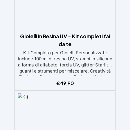
Gioielli in Resina UV - Kit completi fai
da te
Kit Completo per Gioielli Personalizzati:
Include 100 ml di resina UV, stampi in silicone
a forma di alfabeto, torcia UV, glitter Starlite,
guanti e strumenti per miscelare. Creatività
Illimitata: Sperimenta con fiori secchi, glitter
€
49,90
e resine colorate per creare gioielli unici e
brillanti. Facile da Usare: La torcia UV
permette di indurire rapidamente la resina,
garantendo risultati perfetti in pochi minuti.
Ideale per Tutti: Perfetto per appassionati di
fai-da-te o come regalo originale per chi ama
i gioielli fatti a mano. Guida Dettagliata: Una
guida passo-passo che ti aiuterà a realizzare