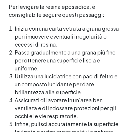
dall'umidità, raggi UV e rende la superficie
Per levigare la resina epossidica, è
antipolvere ✅ Facile applicazione con rullo,
asciugatura in meno di 12 ore per una
consigliabile seguire questi passaggi:
protezione rapida e duratura ✅ Ideale per
garage, cortili, magazzini e piazzali,
Inizia con una carta vetrata a grana grossa
resistente a temperature estreme e agenti
per rimuovere eventuali irregolarità o
chimici
eccessi di resina.
Passa gradualmente a una grana più fine
per ottenere una superficie liscia e
uniforme.
Utilizza una lucidatrice con pad di feltro e
un composto lucidante per dare
brillantezza alla superficie.
Assicurati di lavorare in un’area ben
ventilata e di indossare protezioni per gli
occhi e le vie respiratorie.
Infine, pulisci accuratamente la superficie
levigata per rimuovere residui e polvere.