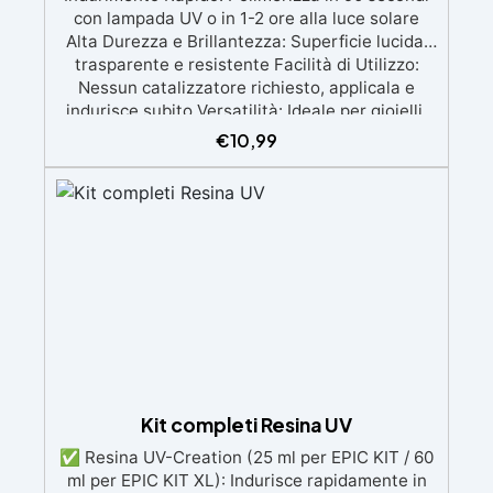
con lampada UV o in 1-2 ore alla luce solare
Alta Durezza e Brillantezza: Superficie lucida,
trasparente e resistente Facilità di Utilizzo:
Nessun catalizzatore richiesto, applicala e
indurisce subito Versatilità: Ideale per gioielli,
accessori e decorazioni personalizzate Nuova
€
10,99
Formula: Non lascia superfici appiccicose,
risultato pulito e sicuro
Kit completi Resina UV
✅ Resina UV-Creation (25 ml per EPIC KIT / 60
ml per EPIC KIT XL): Indurisce rapidamente in