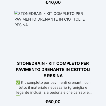
Finitura perfetta Risultato uniforme, effetto
€
40,00
simil ceramica Lavabile Aspetto satinato
STONEDRAIN - KIT COMPLETO PER
PAVIMENTO DRENANTE IN CIOTTOLI
E RESINA
✅ Kit completo per pavimenti drenanti, con
tutto il materiale necessario (graniglia e
legante inclusi) sia pedonale che carrabile.
✅ Facile da applicare: istruzioni dettagliate
€
60,00
per risultati impeccabili, senza bisogno di