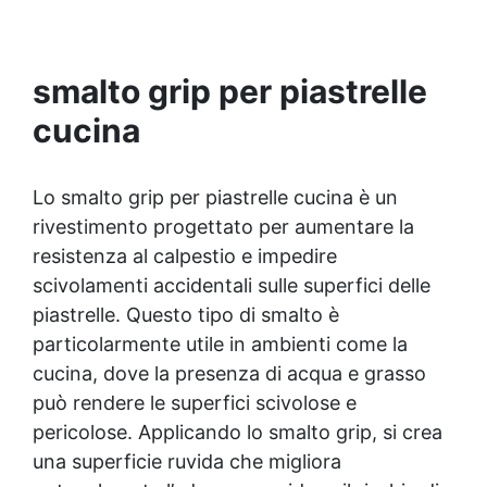
lucida, o ottenere una finitura satinata con Olio
Cera Dura Satinata della Osmo. ✅ Ideale per
Resina: Perfetto per creare superfici rifinite,
smalto grip per piastrelle
lisce e professionali, anche per principianti.
cucina
Lo smalto grip per piastrelle cucina è un
rivestimento progettato per aumentare la
resistenza al calpestio e impedire
scivolamenti accidentali sulle superfici delle
piastrelle. Questo tipo di smalto è
particolarmente utile in ambienti come la
cucina, dove la presenza di acqua e grasso
può rendere le superfici scivolose e
pericolose. Applicando lo smalto grip, si crea
una superficie ruvida che migliora