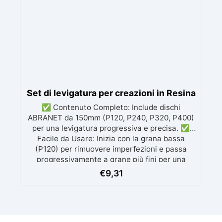
manutenzione: Monocomponente, si applica
facilmente e garantisce una pulizia semplice e
duratura. ✅ Certificato per sicurezza:
Conforme alle normative HACCP e marcatura
CE secondo EN 1504-2, ideale anche per
ambienti con alimenti.
Set di levigatura per creazioni in Resina
✅ Contenuto Completo: Include dischi
ABRANET da 150mm (P120, P240, P320, P400)
per una levigatura progressiva e precisa. ✅
Facile da Usare: Inizia con la grana bassa
(P120) per rimuovere imperfezioni e passa
progressivamente a grane più fini per una
finitura omogenea. ✅ Tecnologia Avanzata: I
€
9,31
dischi retati favoriscono l'aspirazione della
polvere, garantendo un ambiente di lavoro
pulito e una finitura perfetta. ✅ Finitura
Luminosa: Dopo l'uso dei dischi, puoi lucidare
con Gelcoat 3M per una superficie liscia e