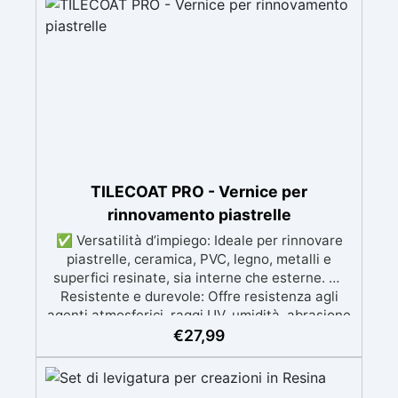
riducendo porosità e migliorando la resistenza
del supporto. ✅ Compatibilità universale:
Sovraverniciabile con qualsiasi sistema
resinoso senza alterare il colore del supporto o
creare effetto bagnato. ✅ Facilità d’uso e
monocomponente: Applicazione semplice e
rapida, con residuo secco al 24% per risultati
estetici e funzionali ottimali.
TILECOAT PRO - Vernice per
rinnovamento piastrelle
✅ Versatilità d’impiego: Ideale per rinnovare
piastrelle, ceramica, PVC, legno, metalli e
superfici resinate, sia interne che esterne. ✅
Resistente e durevole: Offre resistenza agli
agenti atmosferici, raggi UV, umidità, abrasione
e detergenti aggressivi. ✅ Finitura satinata ed
€
27,99
estetica elegante: Disponibile in colori RAL e
NCS su richiesta, con una finitura traspirante e
resistente. ✅ Facile applicazione e