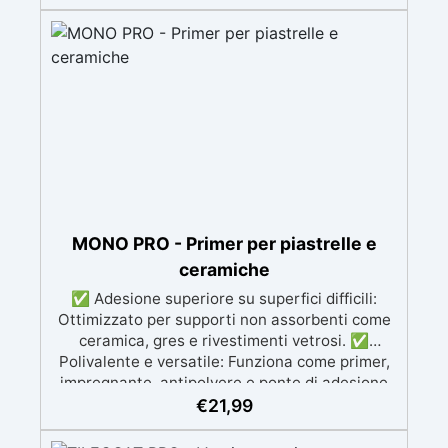
sistema a 3 componenti pronto all’uso, rispara
nche piccole crepe e difetti ✅ Soluzione
professionale e certificata con Dichiarazione di
Prestazione (DoP).
MONO PRO - Primer per piastrelle e
ceramiche
✅ Adesione superiore su superfici difficili:
Ottimizzato per supporti non assorbenti come
ceramica, gres e rivestimenti vetrosi. ✅
Polivalente e versatile: Funziona come primer,
impregnante, antipolvere e ponte di adesione
per superfici minerali e calcestruzzo. ✅
€
21,99
Penetrazione profonda e consolidamento:
Garantisce un'adesione uniforme e duratura,