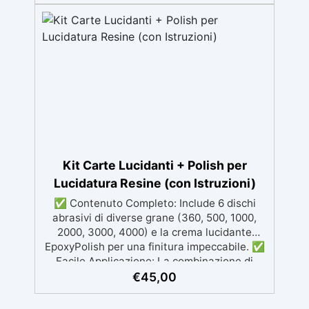
esperienza, con assistenza video/telefonica
gratuita ✅ Economico e Veloce: rinnova le
superfici con una spesa minima, evitando
costosi lavori di ripristino, in appena 24h ✅
Versatile e personalizzabile: adatto a
cemento, calcestruzzo, vecchie
pavimentazioni e terra battuta (previa
consulenza). ✅ Resine resistenti nel tempo:
le resine ad alta tecnologia garantiscono
resistenza all'usura e stabilità del colore
negli anni
Kit Carte Lucidanti + Polish per
Lucidatura Resine (con Istruzioni)
✅ Contenuto Completo: Include 6 dischi
abrasivi di diverse grane (360, 500, 1000,
2000, 3000, 4000) e la crema lucidante
EpoxyPolish per una finitura impeccabile. ✅
Facile Applicazione: La combinazione di
dischi abrasivi e crema lucidante garantisce
€
45,00
una lucidatura semplice ed efficace per
superfici in resina. ✅ Passaggi Graduali: