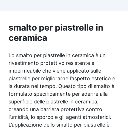
Inizia con grane più basse per rimuovere
imperfezioni e termina con la grana 4000 per
una finitura lucida di alta qualità. ✅ Finitura
Satinata o Lucida: Per una finitura lucida,
smalto per piastrelle in
applica la crema EpoxyPolish; per una
finitura satinata, sciacqua abbondantemente
ceramica
e usa Olio Cera Dura Satinata Osmo. ✅
Copertura Ampia: Il kit copre circa 2 mq di
superficie in resina, ideale per progetti fai-
Lo smalto per piastrelle in ceramica è un
da-te o professionali.
rivestimento protettivo resistente e
impermeabile che viene applicato sulle
piastrelle per migliorarne l’aspetto estetico e
la durata nel tempo. Questo tipo di smalto è
formulato specificamente per aderire alla
superficie delle piastrelle in ceramica,
creando una barriera protettiva contro
l’umidità, lo sporco e gli agenti atmosferici.
L’applicazione dello smalto per piastrelle è