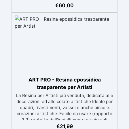
Facile da applicare: istruzioni dettagliate per
€
60,00
risultati impeccabili, senza bisogno di
esperienza, con assistenza video/telefonica
gratuita ✅ Economico e Veloce: rinnova le
superfici con una spesa minima, evitando
costosi lavori di ripristino, in appena 24h ✅
Versatile e personalizzabile: adatto a cemento,
calcestruzzo, vecchie pavimentazioni e terra
battuta (previa consulenza). ✅ Resine
resistenti nel tempo: le resine ad alta
tecnologia garantiscono resistenza all'usura e
stabilità del colore negli anni
ART PRO - Resina epossidica
trasparente per Artisti
La Resina per Artisti più venduta, dedicata alle
decorazioni ed alle colate artistiche Ideale per
quadri, rivestimenti, vassoi e anche piccole
creazioni artistiche. Facile da usare (rapporto
3:2) protetta dall’ingiallimento grazie agli
speciali filtri UV Formula densa : non cola via,
€
21,99