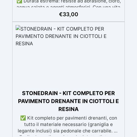
✅ Durata estrema: resiste ad abrasione, cloro,
acqua salata e agenti atmosferici. Con una vita
media di oltre 10 anni. ✅ Facile applicazione:
€
33,00
sistema a 3 componenti pronto all’uso, rispara
nche piccole crepe e difetti ✅ Soluzione
professionale e certificata con Dichiarazione di
Prestazione (DoP).
STONEDRAIN - KIT COMPLETO PER
PAVIMENTO DRENANTE IN CIOTTOLI E
RESINA
✅ Kit completo per pavimenti drenanti, con
tutto il materiale necessario (graniglia e
legante inclusi) sia pedonale che carrabile. ✅