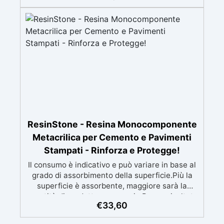
mantenendo i design precisi e puliti. Indurisce
in 12-24h garantendo una superficie lucida e
brillante
ResinStone - Resina Monocomponente
Metacrilica per Cemento e Pavimenti
Stampati - Rinforza e Protegge!
Il consumo è indicativo e può variare in base al
grado di assorbimento della superficie.Più la
superficie è assorbente, maggiore sarà la
quantità di prodotto necessaria.Per un risultato
€
33,60
ottimale, consigliamo di acquistare una
quantità sufficiente per l’applicazione di almeno