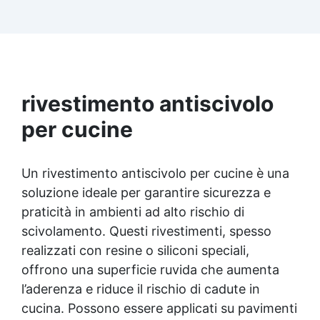
due mani. ✅ Resina metacrilica
monocomponente per consolidare e proteggere
pavimenti in cemento e calcestruzzo ✅
Penetrazione profonda grazie alla bassa
viscosità, aumentando resistenza meccanica e
chimica ✅ Finitura lucida che ravviva il colore,
protegge dall'umidità, raggi UV e rende la
rivestimento antiscivolo
superficie antipolvere ✅ Facile applicazione
per cucine
con rullo, asciugatura in meno di 12 ore per una
protezione rapida e duratura ✅ Ideale per
garage, cortili, magazzini e piazzali, resistente
a temperature estreme e agenti chimici
Un rivestimento antiscivolo per cucine è una
soluzione ideale per garantire sicurezza e
praticità in ambienti ad alto rischio di
scivolamento. Questi rivestimenti, spesso
realizzati con resine o siliconi speciali,
offrono una superficie ruvida che aumenta
l’aderenza e riduce il rischio di cadute in
cucina. Possono essere applicati su pavimenti