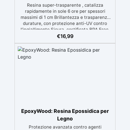
Resina super-trasparente , catalizza
rapidamente in sole 6 ore per spessori
massimi di 1 cm Brillantezza e trasparenza
durature, con protezione anti-UV contro
l’ingiallimento Sicura, certificata BPA Free,
senza solventi e inodore, prodotta al 100% in
€
16,99
Italia Facile da usare (rapporto 2:1) e
lavorare, con bassa viscosità per ridurre le
bolle Ideale per gioielli, piccole colate,
decorazioni e prototipazione rapida.
EpoxyWood: Resina Epossidica per
Legno
Protezione avanzata contro agenti