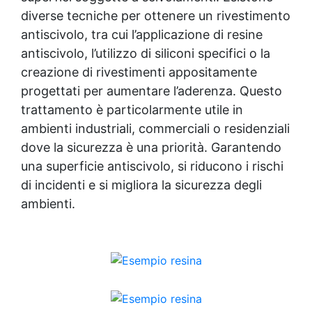
calpestio occasionale. Si applica a spruzzo
diverse tecniche per ottenere un rivestimento
direttamente sulla superficie asciutta e
antiscivolo, tra cui l’applicazione di resine
mantiene i sassi uniti, evitando disordine e
antiscivolo, l’utilizzo di siliconi specifici o la
dispersione nel giardino. Perfetto per vialetti
decorativi, aiuole, bordure ornamentali, ✅
creazione di rivestimenti appositamente
Clicca qui sotto nella descrizione il prodotto
progettati per aumentare l’aderenza. Questo
che hai scelto per scoprire tutti i dettagli
trattamento è particolarmente utile in
ambienti industriali, commerciali o residenziali
dove la sicurezza è una priorità. Garantendo
una superficie antiscivolo, si riducono i rischi
di incidenti e si migliora la sicurezza degli
ambienti.