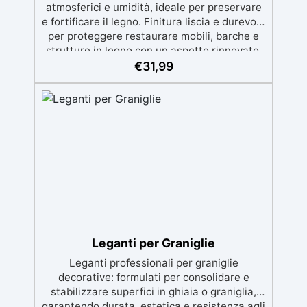
atmosferici e umidità, ideale per preservare
e fortificare il legno. Finitura liscia e durevole
per proteggere restaurare mobili, barche e
strutture in legno con un aspetto rinnovato.
Stabilizzazione del legno senza bolle d’aria,
€
31,99
perfetta per riprisitini e riparazioni durevoli
nel tempo. Elevata resistenza chimica e
meccanica, facilmente colorabile per progetti
creativi e robusti. Adatta a diverse superfici,
incluse vetroresina e metallo, semplice da
usare (rapporto 2 a 1).
Leganti per Graniglie
Leganti professionali per graniglie
decorative: formulati per consolidare e
stabilizzare superfici in ghiaia o graniglia,
garantendo durata, estetica e resistenza agli